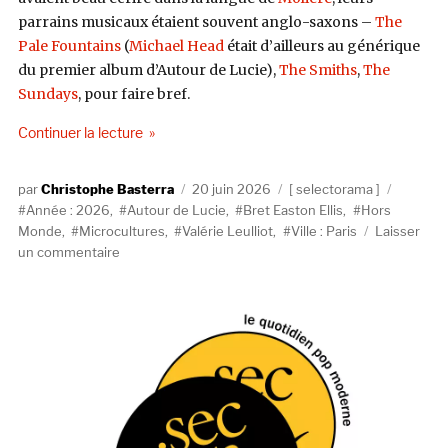
parrains musicaux étaient souvent anglo-saxons –
The
Pale Fountains
(
Michael Head
était d’ailleurs au générique
du premier album d’Autour de Lucie),
The Smiths
,
The
Sundays
, pour faire bref.
de « SELECTORAMA : AUTOUR DE LUCIE »
Continuer la lecture
Auteur
Publié
Catégories
Étiquet
Christophe Basterra
20 juin 2026
selectorama
le
Année : 2026
,
Autour de Lucie
,
Bret Easton Ellis
,
Hors
Monde
,
Microcultures
,
Valérie Leulliot
,
Ville : Paris
Laisser
sur
un commentaire
SELECTORAMA
:
AUTOUR
DE
LUCIE