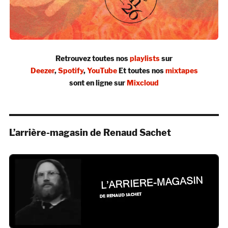
Retrouvez toutes nos
playlists
sur
Deezer
,
Spotify
,
YouTube
Et toutes nos
mixtapes
sont en ligne sur
Mixcloud
L’arrière-magasin de Renaud Sachet