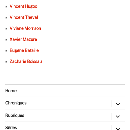
Vincent Hugoo
Vincent Théval
Viviane Morrison
Xavier Mazure
Eugène Bataille
Zacharie Boissau
Home
ouvrir
Chroniques
le
sous-
menu
ouvrir
Rubriques
le
sous-
menu
ouvrir
Séries