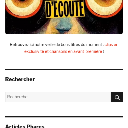
Retrouvez ici notre veille de bons titres du moment :
clips en
exclusivité et chansons en avant-première
!
Rechercher
R
Recherche
pour :
Articles Phares