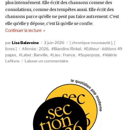
plus intensément. Elle écrit des chansons comme des
consolations, comme des tempêtes aussi. Elle écrit des
chansons parce qu’elle ne peut pas faire autrement. C’est
elle qu’elle y dépose, c’est là qu’elle se confie.
de « Superpoze, Blandine Rinkel et Valérie Lefèv
Continuer la lecture
Auteur
Publié
Catégories
Lisa Balavoine
2 juin 2026
chronique nouveauté
,
Étiquettes
le
livres
Année : 2026
,
Blandine Rinkel
,
Editeur : éditions 49
pages
,
Label : Banville
,
Lieu : France
,
Superpoze
,
Valérie
sur
Lefèvre
Laisser un commentaire
Superpoze,
Blandine
Rinkel
et
Valérie
Lefèvre,
Le
Disque
de
ma
Mère