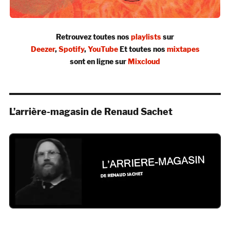
Retrouvez toutes nos
playlists
sur
Deezer
,
Spotify
,
YouTube
Et toutes nos
mixtapes
sont en ligne sur
Mixcloud
L’arrière-magasin de Renaud Sachet