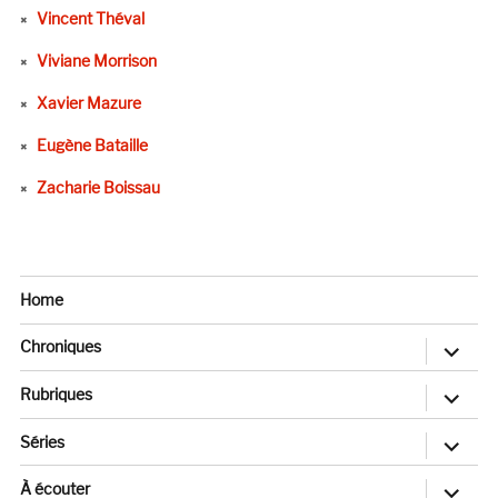
Vincent Théval
Viviane Morrison
Xavier Mazure
Eugène Bataille
Zacharie Boissau
Home
ouvrir
Chroniques
le
sous-
menu
ouvrir
Rubriques
le
sous-
menu
ouvrir
Séries
le
sous-
menu
ouvrir
À écouter