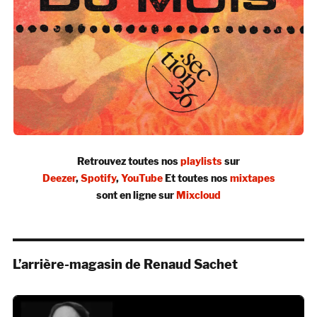
Retrouvez toutes nos
playlists
sur
Deezer
,
Spotify
,
YouTube
Et toutes nos
mixtapes
sont en ligne sur
Mixcloud
L’arrière-magasin de Renaud Sachet