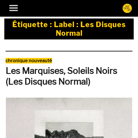
Étiquette :
Label : Les Disques
Normal
Catégories
chronique nouveauté
Les Marquises, Soleils Noirs
(Les Disques Normal)