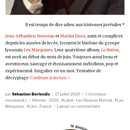
Il est temps de dire adieu aux tristesses juvéniles *
Jean-Sébastien Nouveau
et
Martin Duru
, amis et complices
depuis les années de lycée, forment le binôme du groupe
lyonnais
Les Marquises
. Leur quatrième album,
La Battue
,
est sorti au début du mois de juin. Toujours aussi beau et
aventureux, sauvage et étonnamment mélodieux, pop et
expérimental. Singulier en un mot. Tentative de
de « Les Marquises, La Battue (Le
décryptage.
Continuer la lecture
Auteur
Publié
Catégories
Sébastien Berlendis
17 juillet 2020
chronique
Étiquettes
le
nouveauté
Année : 2020
,
Label : Les Disques Normal
,
Les
sur
Marquises
,
Lieu : France
Laisser un commentaire
Les
Marquises,
La