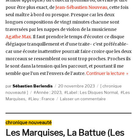
pour être plus exact, de
Jean-Sébastien Nouveau
, cette fois
seul maître à bord ou presque. Presque car les deux
longues compositions de vingt minutes chacune sont
traversées par les nappes de violon de la musicienne
Agathe Max
. Il faut prendre le temps d’écouter ce disque
élégiaque tranquillement et d’une traite- c’est préférable-
car une écoute inattentive pourrait faire croire que les deux
morceaux se ressemblent ou sont trop proches. Proches ils
le sont dans la tension qui les parcourt, et pourtant il me
de « L
semble que l’un est l’envers de l’autre.
Continuer la lecture
Auteur
Publié
Catégories
Sébastien Berlendis
20 novembre 2023
chronique
Étiquettes
le
nouveauté
Année : 2023
,
Label : Les Disques Normal
,
Les
sur
Marquises
,
Lieu : France
Laisser un commentaire
Les
Marquises,
Soleils
Catégories
chronique nouveauté
Noirs
Les Marquises, La Battue (Les
(Les