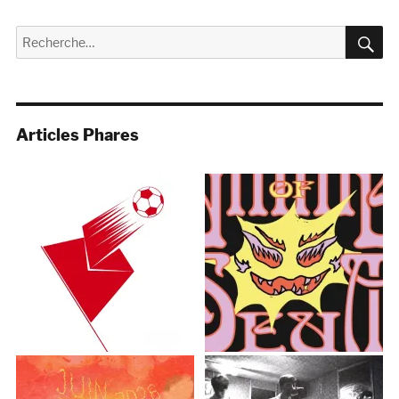
R
Recherche
pour :
Articles Phares