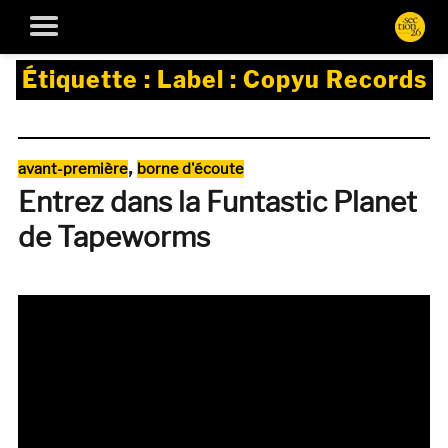
Étiquette :
Label : Copyu Records
Catégories
,
avant-première
borne d'écoute
Entrez dans la Funtastic Planet
de Tapeworms