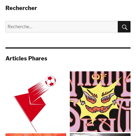
Rechercher
R
Recherche
pour :
Articles Phares