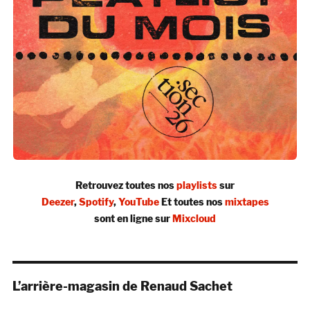
Retrouvez toutes nos
playlists
sur
Deezer
,
Spotify
,
YouTube
Et toutes nos
mixtapes
sont en ligne sur
Mixcloud
L’arrière-magasin de Renaud Sachet