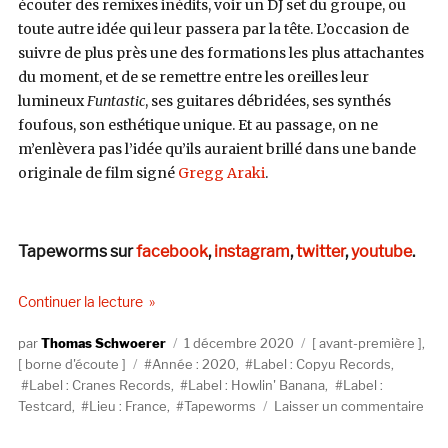
écouter des remixes inédits, voir un DJ set du groupe, ou
toute autre idée qui leur passera par la tête. L’occasion de
suivre de plus près une des formations les plus attachantes
du moment, et de se remettre entre les oreilles leur
lumineux
Funtastic
, ses guitares débridées, ses synthés
foufous, son esthétique unique. Et au passage, on ne
m’enlèvera pas l’idée qu’ils auraient brillé dans une bande
originale de film signé
Gregg Araki
.
Tapeworms sur
facebook
,
instagram
,
twitter
,
youtube
.
de « Entrez dans la Funtastic Planet de Tapewor
Continuer la lecture
Auteur
Publié
Catégories
Thomas Schwoerer
1 décembre 2020
avant-première
,
Étiquettes
le
borne d'écoute
Année : 2020
,
Label : Copyu Records
,
Label : Cranes Records
,
Label : Howlin' Banana
,
Label :
sur
Testcard
,
Lieu : France
,
Tapeworms
Laisser un commentaire
Ent
dan