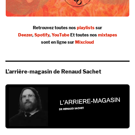
Retrouvez toutes nos
playlists
sur
Deezer
,
Spotify
,
YouTube
Et toutes nos
mixtapes
sont en ligne sur
Mixcloud
L’arrière-magasin de Renaud Sachet