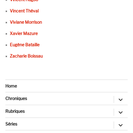
Vincent Théval
Viviane Morrison
Xavier Mazure
Eugène Bataille
Zacharie Boissau
Home
ouvrir
Chroniques
le
sous-
menu
ouvrir
Rubriques
le
sous-
menu
ouvrir
Séries
le
sous-