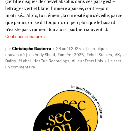
(certifié disques de chevet absolus dans ces parages) –
lettrages vert et blanc, lumière apaisée, contre-jour
maitrisé… Alors, forcément, la curiosité qui s’éveille, parce
que par ici, on se dit toujours un peu plus que le hasard
n’existe pas vraiment (ou alors, pas bien souvent…).
de « Chris Staples, Don’t Worry (Hot Tub Recordi
Continuer la lecture
Auteur
Publié
Catégories
Christophe Basterra
28 août 2025
chronique
Étiquettes
le
nouveauté
Andy Shauf
,
année : 2025
,
chris Staples
,
Kylie
Dailey
,
Label : Hot Tub Recordings
,
Lieu : Etats Unis
Laisser
sur
un commentaire
Chris
Staples,
Don’t
Worry
(Hot
Tub
Recordings)