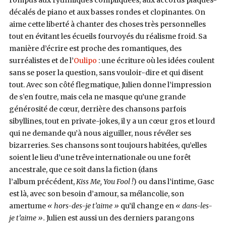
rompus aux rythmiques compliquées, aux accords plaqués-
décalés de piano et aux basses rondes et clopinantes. On
aime cette liberté à chanter des choses très personnelles
tout en évitant les écueils fourvoyés du réalisme froid. Sa
manière d’écrire est proche des romantiques, des
surréalistes et de l’
Oulipo
: une écriture où les idées coulent
sans se poser la question, sans vouloir-dire et qui disent
tout. Avec son côté flegmatique, Julien donne l’impression
de s’en foutre, mais cela ne masque qu’une grande
générosité de
cœur
, derrière des chansons parfois
sibyllines, tout en private-jokes, il y a un
cœur
gros et lourd
qui ne demande qu’à nous aiguiller, nous révéler ses
bizarreries. Ses chansons sont toujours habitées, qu’elles
soient le lieu d’une trêve internationale ou une forêt
ancestrale, que ce soit dans la fiction (dans
l’album précédent,
Kiss Me, You Fool !
) ou dans l’intime, Gasc
est là, avec son besoin d’amour, sa mélancolie, son
amertume
« hors-des-je t’aime »
qu’il change en
« dans-les-
je t’aime ».
Julien est aussi un des derniers parangons