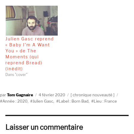
Julien Gasc reprend
« Baby I’m A Want
You » de The
Moments (qui
reprend Bread)
(inédit)
Dans "cover"
Auteur
Publié
Catégories
Étiquet
Tom Gagnaire
4 février 2020
chronique nouveauté
le
Année : 2020
,
Julien Gasc
,
Label : Born Bad
,
Lieu : France
Laisser un commentaire