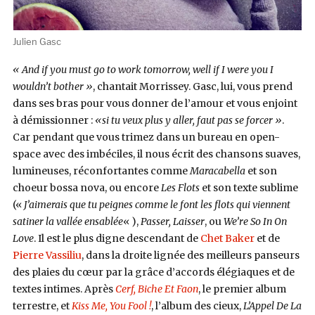
Julien Gasc
« And if you must go to work tomorrow, well if I were you I
wouldn’t bother »
, chantait Morrissey. Gasc, lui, vous prend
dans ses bras pour vous donner de l’amour et vous enjoint
à démissionner :
«si tu veux plus y aller, faut pas se forcer »
.
Car pendant que vous trimez dans un bureau en open-
space avec des imbéciles, il nous écrit des chansons suaves,
lumineuses, réconfortantes comme
Maracabella
et son
choeur bossa nova, ou encore
Les Flots
et son texte sublime
(«
J’aimerais que tu peignes comme le font les flots qui viennent
satiner la vallée ensablée
« ),
Passer, Laisser
, ou
We’re So In On
Love
. Il est le plus digne descendant de
Chet Baker
et de
Pierre Vassiliu
, dans la droite lignée des meilleurs panseurs
des plaies du
cœur
par la grâce d’accords élégiaques et de
textes intimes. Après
Cerf, Biche Et Faon
, le premier album
terrestre, et
Kiss Me, You Fool !
, l’album des cieux,
L’Appel De La