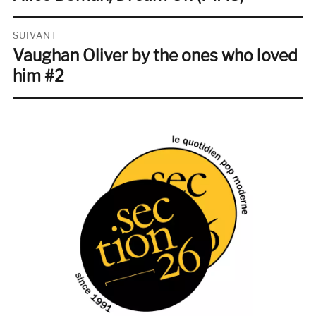
précédente :
l’article
SUIVANT
Vaughan Oliver by the ones who loved
Publication
suivante :
him #2