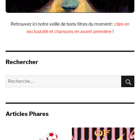
Retrouvez ici notre veille de bons titres du moment :
clips en
exclusivité et chansons en avant-première
!
Rechercher
R
Recherche
pour :
Articles Phares