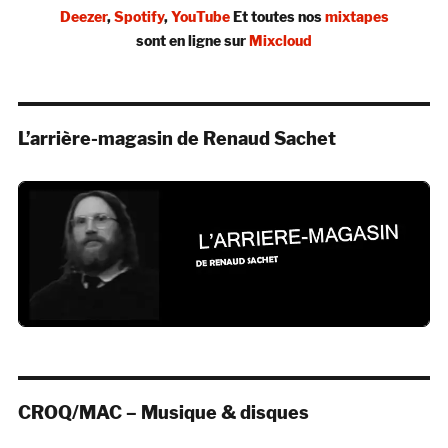
Deezer
,
Spotify
,
YouTube
Et toutes nos
mixtapes
sont en ligne sur
Mixcloud
L’arrière-magasin de Renaud Sachet
CROQ/MAC – Musique & disques