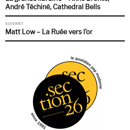
précédente :
André Téchiné, Cathedral Bells
l’article
SUIVANT
Matt Low – La Ruée vers l’or
Publication
suivante :