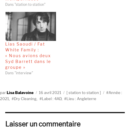
Dans "station to station"
Lias Saoudi / Fat
White Family :
« Nous avions deux
Syd Barrett dans le
groupe »
Dans "interview"
Auteur
Publié
Catégories
Étiquettes
Lisa Balavoine
16 avril 2021
station to station
Année :
le
2021
,
Dry Cleaning
,
Label : 4AD
,
Lieu : Angleterre
Laisser un commentaire