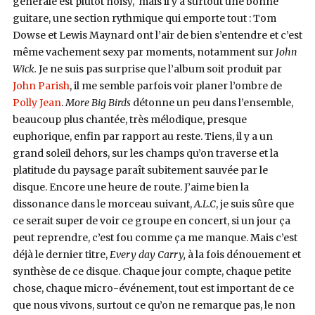
générale est plutôt noisy, mais il y a surtout une bonne
guitare, une section rythmique qui emporte tout : Tom
Dowse et Lewis Maynard ont l’air de bien s’entendre et c’est
même vachement sexy par moments, notamment sur
John
Wick.
Je ne suis pas surprise que l’album soit produit par
John Parish
, il me semble parfois voir planer l’ombre de
Polly Jean
.
More Big Birds
détonne un peu dans l’ensemble,
beaucoup plus chantée, très mélodique, presque
euphorique, enfin par rapport au reste. Tiens, il y a un
grand soleil dehors, sur les champs qu’on traverse et la
platitude du paysage paraît subitement sauvée par le
disque. Encore une heure de route. J’aime bien la
dissonance dans le morceau suivant,
A.L.C
, je suis sûre que
ce serait super de voir ce groupe en concert, si un jour ça
peut reprendre, c’est fou comme ça me manque. Mais c’est
déjà le dernier titre,
Every day Carry,
à la fois dénouement et
synthèse de ce disque. Chaque jour compte, chaque petite
chose, chaque micro-événement, tout est important de ce
que nous vivons, surtout ce qu’on ne remarque pas, le non