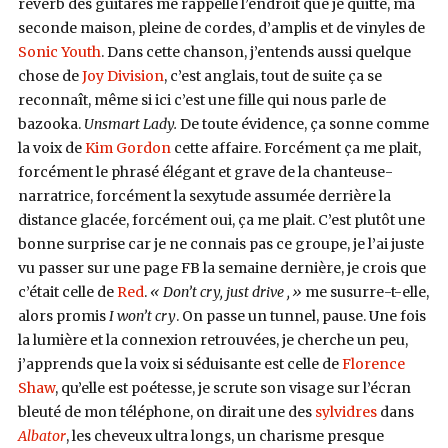
réverb des guitares me rappelle l’endroit que je quitte, ma
seconde maison, pleine de cordes, d’amplis et de vinyles de
Sonic Youth
. Dans cette chanson, j’entends aussi quelque
chose de
Joy Division
, c’est anglais, tout de suite ça se
reconnaît, même si ici c’est une fille qui nous parle de
bazooka.
Unsmart Lady.
De toute évidence, ça sonne comme
la voix de
Kim Gordon
cette affaire. Forcément ça me plait,
forcément le phrasé élégant et grave de la chanteuse-
narratrice, forcément la sexytude assumée derrière la
distance glacée, forcément oui, ça me plait. C’est plutôt une
bonne surprise car je ne connais pas ce groupe, je l’ai juste
vu passer sur une page FB la semaine dernière, je crois que
c’était celle de
Red
.
« Don’t cry, just drive ,»
me susurre-t-elle,
alors promis
I won’t cry
. On passe un tunnel, pause. Une fois
la lumière et la connexion retrouvées, je cherche un peu,
j’apprends que la voix si séduisante est celle de
Florence
Shaw
, qu’elle est poétesse, je scrute son visage sur l’écran
bleuté de mon téléphone, on dirait une des
sylvidres
dans
Albator
, les cheveux ultra longs, un charisme presque