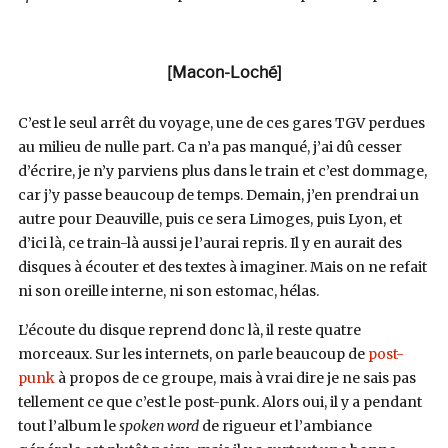
[Macon-Loché]
C’est le seul arrêt du voyage, une de ces gares TGV perdues
au milieu de nulle part. Ca n’a pas manqué, j’ai dû cesser
d’écrire, je n’y parviens plus dans le train et c’est dommage,
car j’y passe beaucoup de temps. Demain, j’en prendrai un
autre pour Deauville, puis ce sera Limoges, puis Lyon, et
d’ici là, ce train-là aussi je l’aurai repris. Il y en aurait des
disques à écouter et des textes à imaginer. Mais on ne refait
ni son oreille interne, ni son estomac, hélas.
L’écoute du disque reprend donc là, il reste quatre
morceaux. Sur les internets, on parle beaucoup de
post-
punk
à propos de ce groupe, mais à vrai dire je ne sais pas
tellement ce que c’est le post-punk. Alors oui, il y a pendant
tout l’album le
spoken word
de rigueur et l’ambiance