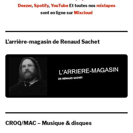
Deezer
,
Spotify
,
YouTube
Et toutes nos
mixtapes
sont en ligne sur
Mixcloud
L’arrière-magasin de Renaud Sachet
CROQ/MAC – Musique & disques