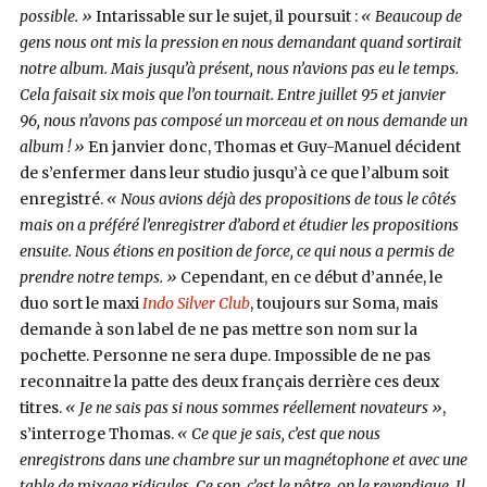
possible. »
Intarissable sur le sujet, il poursuit :
« Beaucoup de
gens nous ont mis la pression en nous demandant quand sortirait
notre album. Mais jusqu’à présent, nous n’avions pas eu le temps.
Cela faisait six mois que l’on tournait. Entre juillet 95 et janvier
96, nous n’avons pas composé un morceau et on nous demande un
album ! »
En janvier donc, Thomas et Guy-Manuel décident
de s’enfermer dans leur studio jusqu’à ce que l’album soit
enregistré.
« Nous avions déjà des propositions de tous le côtés
mais on a préféré l’enregistrer d’abord et étudier les propositions
ensuite. Nous étions en position de force, ce qui nous a permis de
prendre notre temps. »
Cependant, en ce début d’année, le
duo sort le maxi
Indo Silver Club
, toujours sur Soma, mais
demande à son label de ne pas mettre son nom sur la
pochette. Personne ne sera dupe. Impossible de ne pas
reconnaitre la patte des deux français derrière ces deux
titres.
« Je ne sais pas si nous sommes réellement novateurs »
,
s’interroge Thomas.
« Ce que je sais, c’est que nous
enregistrons dans une chambre sur un magnétophone et avec une
table de mixage ridicules. Ce son, c’est le nôtre, on le revendique. Il