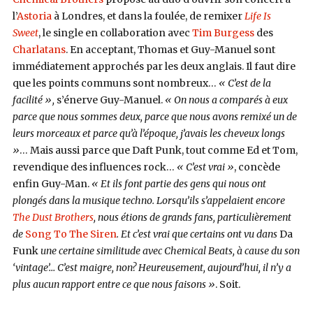
l’
Astoria
à Londres, et dans la foulée, de remixer
Life Is
Sweet
, le single en collaboration avec
Tim Burgess
des
Charlatans
. En acceptant, Thomas et Guy-Manuel sont
immédiatement approchés par les deux anglais. Il faut dire
que les points communs sont nombreux…
« C’est de la
facilité »,
s’énerve Guy-Manuel.
« On nous a comparés à eux
parce que nous sommes deux, parce que nous avons remixé un de
leurs morceaux et parce qu’à l’époque, j’avais les cheveux longs
»
… Mais aussi parce que Daft Punk, tout comme Ed et Tom,
revendique des influences rock…
« C’est vrai »
, concède
enfin Guy-Man.
« Et ils font partie des gens qui nous ont
plongés dans la musique techno. Lorsqu’ils s’appelaient encore
The Dust Brothers
, nous étions de grands fans, particulièrement
de
Song To The Siren
. Et c’est vrai que certains ont vu dans
Da
Funk
une certaine similitude avec Chemical Beats, à cause du son
‘vintage’… C’est maigre, non? Heureusement, aujourd’hui, il n’y a
plus aucun rapport entre ce que nous faisons »
. Soit.