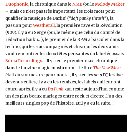
Duophonic
, la chronique dans le
NME
(ou le
Melody Maker
– mais ce n’est pas très important), les trois mots pour
qualifier la musique de Darlin’ (
“daft punky thrash”
), la
passion pour
Weatherall
, la première rave et la Révolution
(909). Il y a eu Serge (oui, le même que celui du comité de
rédaction haïku…), le premier de la RPM à basculer dans la
techno, qui les a accompagnés et chez qui les deux amis
vont rencontrer les deux têtes pensantes du label écossais
Soma Recordings
… Il y a eu le premier maxi chroniqué
dans le fanzine magic mushroom – le titre
The New Wave
était du sur mesure pour nous –, il y a eu les sets DJ, les live
devenus cultes, il y a eu les remixes, les labels qui leur ont
couru après. Il y a eu
Da Funk
, qui reste aujourd’hui comme
un des plus beaux mariages entre rock et electro, l’un des
meilleurs singles pop de l’histoire. Et il y a eu la suite…