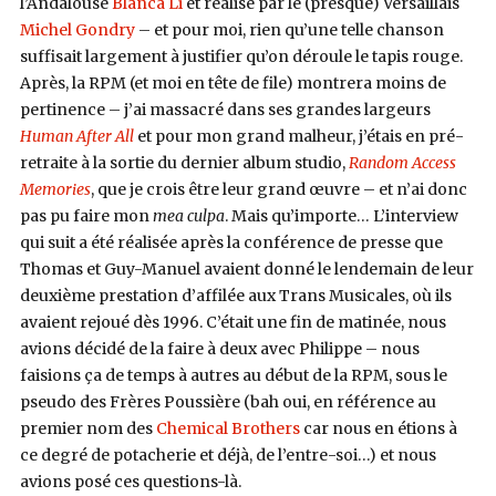
l’Andalouse
Blanca Li
et réalisé par le (presque) Versaillais
Michel Gondry
– et pour moi, rien qu’une telle chanson
suffisait largement à justifier qu’on déroule le tapis rouge.
Après, la RPM (et moi en tête de file) montrera moins de
pertinence – j’ai massacré dans ses grandes largeurs
Human After All
et pour mon grand malheur, j’étais en pré-
retraite à la sortie du dernier album studio,
Random Access
Memories
, que je crois être leur grand œuvre – et n’ai donc
pas pu faire mon
mea culpa
. Mais qu’importe… L’interview
qui suit a été réalisée après la conférence de presse que
Thomas et Guy-Manuel avaient donné le lendemain de leur
deuxième prestation d’affilée aux Trans Musicales, où ils
avaient rejoué dès 1996. C’était une fin de matinée, nous
avions décidé de la faire à deux avec Philippe – nous
faisions ça de temps à autres au début de la RPM, sous le
pseudo des Frères Poussière (bah oui, en référence au
premier nom des
Chemical Brothers
car nous en étions à
ce degré de potacherie et déjà, de l’entre-soi…) et nous
avions posé ces questions-là.