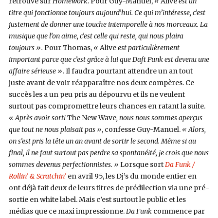
retrouve sur
Homework
. Pour Guy-Manuel,
«
Alive
est un
titre qui fonctionne toujours aujourd’hui. Ce qui m’intéresse, c’est
justement de donner une touche intemporelle à nos morceaux. La
musique que l’on aime, c’est celle qui reste, qui nous plaira
toujours ».
Pour Thomas,
«
Alive
est particulièrement
important parce que c’est grâce à lui que Daft Punk est devenu une
affaire sérieuse ».
Il faudra pourtant attendre un an tout
juste avant de voir réapparaître nos deux compères. Ce
succès les a un peu pris au dépourvu et ils ne veulent
surtout pas compromettre leurs chances en ratant la suite.
« Après avoir sorti
The New Wave
, nous nous sommes aperçus
que tout ne nous plaisait pas »
, confesse Guy-Manuel.
« Alors,
on s’est pris la tête un an avant de sortir le second. Même si au
final, il ne faut surtout pas perdre sa spontanéité, je crois que nous
sommes devenus perfectionnistes. »
Lorsque sort
Da Funk /
Rollin’ & Scratchin’
en avril 95, les Dj’s du monde entier en
ont déjà fait deux de leurs titres de prédilection via une pré-
sortie en white label. Mais c’est surtout le public et les
médias que ce maxi impressionne.
Da Funk
commence par