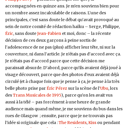
accompagnées en quinze ans. Je m’en souviens bien pour
un nombre assez incalculable de raisons. L’une des
principales, c’est sans doute le débat qu’avait provoqué au
sein de notre comité de rédaction haïku – Serge, Philippe,
Éric
, sans doute
Jean-Fabien
et moi, donc – la récente
décision de ces deux garçons à peine sortis de
l’adolescence de ne pas (plus) afficher leur tête, ni sur la
couverture, ni dans l’article. Je n’étais pas d’accord avec ça.
Je n’étais pas d’accord parce que cette décision me
paraissait absurde. D’abord, parce qu’ils avaient déjà joué à
visage découvert, parce que des photos d’eux avaient déjà
circulé (et à chaque fois que je pense à ça, je pense à la très
belle photo prise par
Éric Pérez
sur la scène de l’
Ubu
, lors
des
Trans Musicales de 1995
), parce qu’on les avait vus
aussi à la télé – pas forcément à une heure de grande
audience mais quand même, je me souviens du bus dans les
rues de Glasgow ; ensuite, parce que je ne trouvais pas
l’idée si originale que cela :
The Residents
,
Kiss
ou pendant