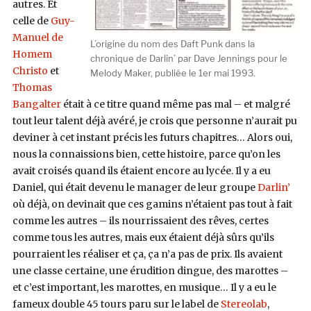
autres. Et
celle de
Guy-
Manuel de
L’origine du nom des Daft Punk dans la
Homem
chronique de Darlin’ par Dave Jennings pour le
Christo
et
Melody Maker, publiée le 1er mai 1993.
Thomas
Bangalter
était à ce titre quand même pas mal – et malgré
tout leur talent déjà avéré, je crois que personne n’aurait pu
deviner à cet instant précis les futurs chapitres… Alors oui,
nous la connaissions bien, cette histoire, parce qu’on les
avait croisés quand ils étaient encore au lycée. Il y a eu
Daniel, qui était devenu le manager de leur groupe
Darlin’
où déjà, on devinait que ces gamins n’étaient pas tout à fait
comme les autres – ils nourrissaient des rêves, certes
comme tous les autres, mais eux étaient déjà sûrs qu’ils
pourraient les réaliser et ça, ça n’a pas de prix. Ils avaient
une classe certaine, une érudition dingue, des marottes –
et c’est important, les marottes, en musique… Il y a eu le
fameux double 45 tours paru sur le label de
Stereolab
,