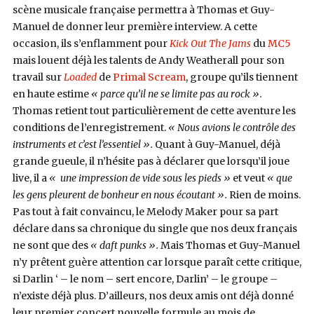
scène musicale française permettra à Thomas et Guy-
Manuel de donner leur première interview. A cette
occasion, ils s’enflamment pour
Kick Out The Jams
du
MC5
mais louent déjà les talents de Andy Weatherall pour son
travail sur
Loaded
de
Primal Scream
, groupe qu’ils tiennent
en haute estime
« parce qu’il ne se limite pas au rock ».
Thomas retient tout particulièrement de cette aventure les
conditions de l’enregistrement.
« Nous avions le contrôle des
instruments et c’est l’essentiel ».
Quant à Guy-Manuel, déjà
grande gueule, il n’hésite pas à déclarer que lorsqu’il joue
live, il a
« une impression de vide sous les pieds »
et veut
« que
les gens pleurent de bonheur en nous écoutant ».
Rien de moins.
Pas tout à fait convaincu, le Melody Maker pour sa part
déclare dans sa chronique du single que nos deux français
ne sont que des
« daft punks ».
Mais Thomas et Guy-Manuel
n’y prêtent guère attention car lorsque paraît cette critique,
si Darlin ‘ – le nom – sert encore, Darlin’ – le groupe –
n’existe déjà plus. D’ailleurs, nos deux amis ont déjà donné
leur premier concert nouvelle formule au mois de