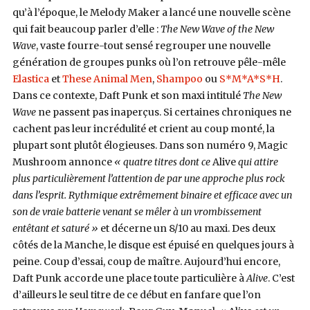
qu’à l’époque, le Melody Maker a lancé une nouvelle scène
qui fait beaucoup parler d’elle :
The New Wave of the New
Wave
, vaste fourre-tout sensé regrouper une nouvelle
génération de groupes punks où l’on retrouve pêle-mêle
Elastica
et
These Animal Men
,
Shampoo
ou
S*M*A*S*H
.
Dans ce contexte, Daft Punk et son maxi intitulé
The New
Wave
ne passent pas inaperçus. Si certaines chroniques ne
cachent pas leur incrédulité et crient au coup monté, la
plupart sont plutôt élogieuses. Dans son numéro 9, Magic
Mushroom annonce
« quatre titres dont ce
Alive
qui attire
plus particulièrement l’attention de par une approche plus rock
dans l’esprit. Rythmique extrêmement binaire et efficace avec un
son de vraie batterie venant se mêler à un vrombissement
entêtant et saturé »
et décerne un 8/10 au maxi. Des deux
côtés de la Manche, le disque est épuisé en quelques jours à
peine. Coup d’essai, coup de maître. Aujourd’hui encore,
Daft Punk accorde une place toute particulière à
Alive
. C’est
d’ailleurs le seul titre de ce début en fanfare que l’on