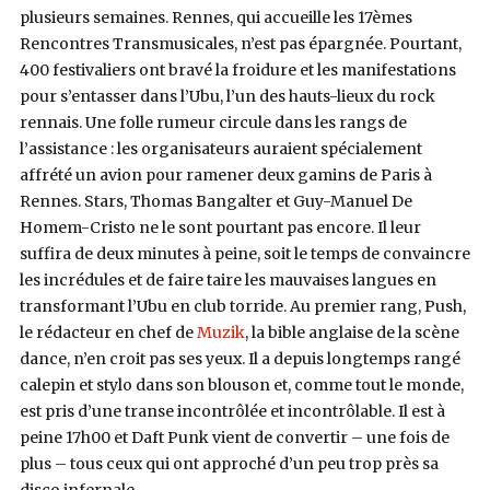
plusieurs semaines. Rennes, qui accueille les 17èmes
Rencontres Transmusicales, n’est pas épargnée. Pourtant,
400 festivaliers ont bravé la froidure et les manifestations
pour s’entasser dans l’Ubu, l’un des hauts-lieux du rock
rennais. Une folle rumeur circule dans les rangs de
l’assistance : les organisateurs auraient spécialement
affrété un avion pour ramener deux gamins de Paris à
Rennes. Stars, Thomas Bangalter et Guy-Manuel De
Homem-Cristo ne le sont pourtant pas encore. Il leur
suffira de deux minutes à peine, soit le temps de convaincre
les incrédules et de faire taire les mauvaises langues en
transformant l’Ubu en club torride. Au premier rang, Push,
le rédacteur en chef de
Muzik
, la bible anglaise de la scène
dance, n’en croit pas ses yeux. Il a depuis longtemps rangé
calepin et stylo dans son blouson et, comme tout le monde,
est pris d’une transe incontrôlée et incontrôlable. Il est à
peine 17h00 et Daft Punk vient de convertir – une fois de
plus – tous ceux qui ont approché d’un peu trop près sa