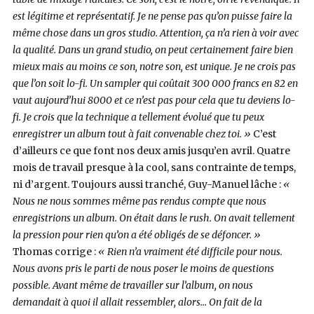
est légitime et représentatif. Je ne pense pas qu’on puisse faire la
même chose dans un gros studio. Attention, ça n’a rien à voir avec
la qualité. Dans un grand studio, on peut certainement faire bien
mieux mais au moins ce son, notre son, est unique. Je ne crois pas
que l’on soit lo-fi. Un sampler qui coûtait 300 000 francs en 82 en
vaut aujourd’hui 8000 et ce n’est pas pour cela que tu deviens lo-
fi. Je crois que la technique a tellement évolué que tu peux
enregistrer un album tout à fait convenable chez toi. »
C’est
d’ailleurs ce que font nos deux amis jusqu’en avril. Quatre
mois de travail presque à la cool, sans contrainte de temps,
ni d’argent. Toujours aussi tranché, Guy-Manuel lâche :
«
Nous ne nous sommes même pas rendus compte que nous
enregistrions un album. On était dans le rush. On avait tellement
la pression pour rien qu’on a été obligés de se défoncer. »
Thomas corrige :
« Rien n’a vraiment été difficile pour nous.
Nous avons pris le parti de nous poser le moins de questions
possible. Avant même de travailler sur l’album, on nous
demandait à quoi il allait ressembler, alors… On fait de la