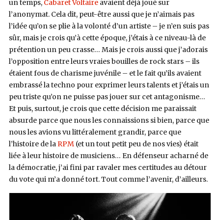
un temps,
Cabaret Voltaire
avaient déjà joué sur
l’anonymat.
Cela dit, peut-être aussi que je n’aimais pas
l’idée qu’on se plie à la volonté d’un artiste – je n’en suis pas
sûr, mais je crois qu’à cette époque, j’étais à ce niveau-là de
prétention un peu crasse… Mais je crois aussi que j’adorais
l’opposition entre leurs vraies bouilles de rock stars – ils
étaient fous de charisme juvénile – et le fait qu’ils avaient
embrassé la techno pour exprimer leurs talents et j’étais un
peu triste qu’on ne puisse pas jouer sur cet antagonisme…
Et puis, surtout, je crois que cette décision me paraissait
absurde parce que nous les connaissions si bien, parce que
nous les avions vu littéralement grandir, parce que
l’histoire de la
RPM
(et un tout petit peu de nos vies) était
liée à leur histoire de musiciens… En défenseur acharné de
la démocratie, j’ai fini par ravaler mes certitudes au détour
du vote qui m’a donné tort. Tout comme l’avenir, d’ailleurs.