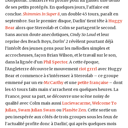
Duophonic. Dauxerre en profite pour lui glisser une démo
de ses petits protégés. En quelques jours, l’affaire est
conclue.
Shimmies In Super 8
, un double 45 tours, paraît en
septembre. Sur le premier disque, Darlin’ tient tête à
Huggy
Bear
alors que Stereolab et Colm se partagent le second.
Sans aucun doute anecdotiques,
Cindy So Loud
et leur
reprise des Beach Boys,
Darlin’ 2
révèlent pourtant déjà
l’intérêt des jeunes gens pour les mélodies simples et
accrocheuses, façon Brian Wilson, et le travail sur le son,
dans la lignée d’un
Phil Spector
. A cette époque,
l’Angleterre découvre le mouvement
riot grrrl
avec Huggy
Bear et commence à s’intéresser à Stereolab – ce groupe
emmené par un ex-
McCarthy
et une
petite française
– dont
les 45 tours faits main s’arrachent en quelques heures. La
France, pour sa part, se découvre une scène noisy de
qualité avec Colm mais aussi
Lucievacarme
,
Welcome To
Julian
,
Swam Julian Swam
ou
Planète Zen
. Cette sortie un
peu inespérée aux côtés de trois groupes sous les feux de
l’actualité profite donc à Darlin’, qui après quelques mois