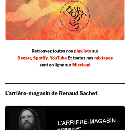
Retrouvez toutes nos
playlists
sur
Deezer
,
Spotify
,
YouTube
Et toutes nos
mixtapes
sont en ligne sur
Mixcloud
L’arrière-magasin de Renaud Sachet