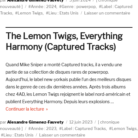
Alexandre Gimenez-Fauvety
3 juin 2024
chronique
Étiquettes
le
nouveauté
Année : 2024
,
Genre : powerpop
,
Label : Captured
sur
Tracks
,
Lemon Twigs
,
Lieu : Etats Unis
Laisser un commentaire
The
Lem
Twig
The Lemon Twigs, Everything
A
Harmony (Captured Tracks)
Dre
Is
All
Quand Mike Sniper a monté Captured tracks, il a vendu une
We
Kno
partie de sa collection de disques rares de powerpop.
(Ca
Aujourd’hui, le label new-yorkais publie l’un des meilleurs disques
Trac
dans le genre de ces dix dernières années. Après trois albums
chez 4AD, les Lemon Twigs rejoignent le label nord-américain et
publient Everything Harmony. Depuis leurs explosions …
de « The Lemon Twigs, Everything Harmony (Cap
Continuer la lecture
Auteur
Publié
Catégories
Alexandre Gimenez-Fauvety
12 juin 2023
chronique
Étiquettes
le
nouveauté
Année : 2023
,
Label : Captured Tracks
,
Lemon Twigs
,
sur
Lieu : Etats Unis
Laisser un commentaire