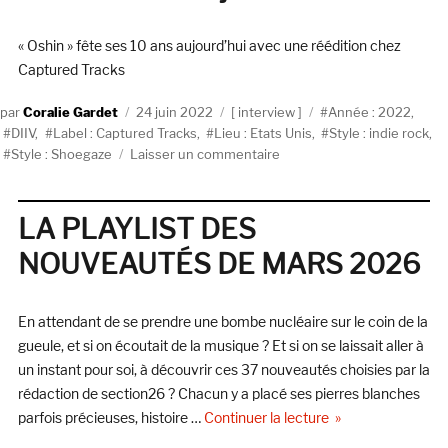
(Captured
Tracks)
« Oshin » fête ses 10 ans aujourd’hui avec une réédition chez
Captured Tracks
Auteur
Publié
Catégories
Étiquettes
Coralie Gardet
24 juin 2022
interview
Année : 2022
,
le
DIIV
,
Label : Captured Tracks
,
Lieu : Etats Unis
,
Style : indie rock
,
sur
Style : Shoegaze
Laisser un commentaire
DIIV
:
dix
LA PLAYLIST DES
ans
NOUVEAUTÉS DE MARS 2026
déjà
En attendant de se prendre une bombe nucléaire sur le coin de la
gueule, et si on écoutait de la musique ? Et si on se laissait aller à
un instant pour soi, à découvrir ces 37 nouveautés choisies par la
rédaction de section26 ? Chacun y a placé ses pierres blanches
de « LA PLAYLIS
parfois précieuses, histoire …
Continuer la lecture