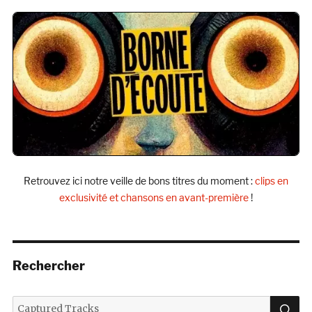
Retrouvez ici notre veille de bons titres du moment :
clips en
exclusivité et chansons en avant-première
!
Rechercher
R
Recherche