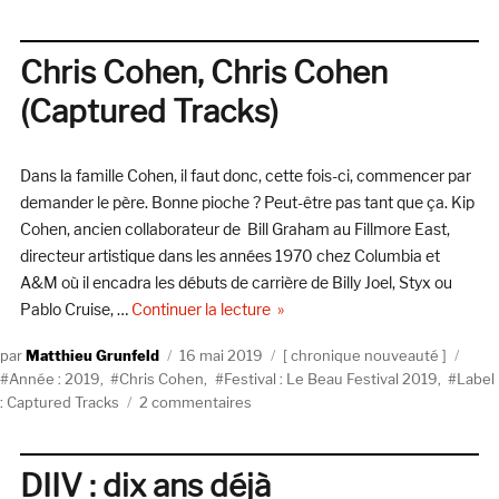
The
Lemon
Twigs,
Chris Cohen, Chris Cohen
Everything
(Captured Tracks)
Harmony
(Captured
Tracks)
Dans la famille Cohen, il faut donc, cette fois-ci, commencer par
demander le père. Bonne pioche ? Peut-être pas tant que ça. Kip
Cohen, ancien collaborateur de Bill Graham au Fillmore East,
directeur artistique dans les années 1970 chez Columbia et
A&M où il encadra les débuts de carrière de Billy Joel, Styx ou
de « Chris Cohen, Chris Cohen (
Pablo Cruise, …
Continuer la lecture
Auteur
Publié
Catégories
Étiq
Matthieu Grunfeld
16 mai 2019
chronique nouveauté
le
Année : 2019
,
Chris Cohen
,
Festival : Le Beau Festival 2019
,
Label
sur
: Captured Tracks
2 commentaires
Chris
Cohen,
Chris
DIIV : dix ans déjà
Cohen