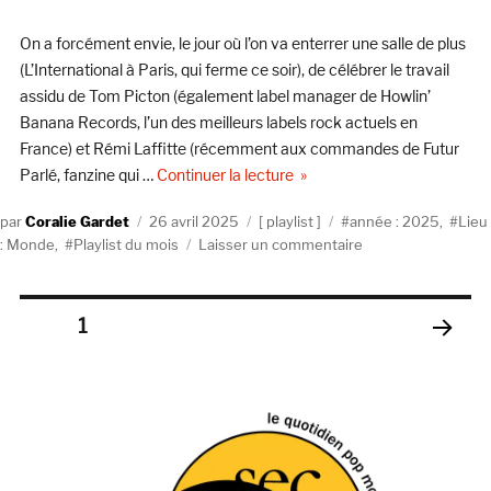
2025
On a forcément envie, le jour où l’on va enterrer une salle de plus
(L’International à Paris, qui ferme ce soir), de célébrer le travail
assidu de Tom Picton (également label manager de Howlin’
Banana Records, l’un des meilleurs labels rock actuels en
France) et Rémi Laffitte (récemment aux commandes de Futur
de « LA PLAYLIST DES NO
Parlé, fanzine qui …
Continuer la lecture
Auteur
Publié
Catégories
Étiquettes
Coralie Gardet
26 avril 2025
playlist
année : 2025
,
Lieu
le
sur
: Monde
,
Playlist du mois
Laisser un commentaire
LA
PLAYLIST
DES
Pagination
PAGE
1
NOUVEAUTÉS
D’AVRIL
PAGE
des
2025
SUIV
ANT
publications
E