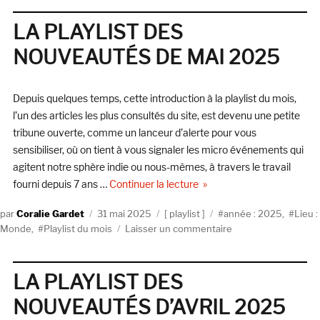
PLAYLIST
DES
LA PLAYLIST DES
NOUVEAUT
NOUVEAUTÉS DE MAI 2025
DE
NOVEMBRE
2025
Depuis quelques temps, cette introduction à la playlist du mois,
l’un des articles les plus consultés du site, est devenu une petite
tribune ouverte, comme un lanceur d’alerte pour vous
sensibiliser, où on tient à vous signaler les micro événements qui
agitent notre sphère indie ou nous-mêmes, à travers le travail
de « LA PLAYLIST DES N
fourni depuis 7 ans …
Continuer la lecture
Auteur
Publié
Catégories
Étiquettes
Coralie Gardet
31 mai 2025
playlist
année : 2025
,
Lieu :
le
sur
Monde
,
Playlist du mois
Laisser un commentaire
LA
PLAYLIST
DES
LA PLAYLIST DES
NOUVEAUTÉS
NOUVEAUTÉS D’AVRIL 2025
DE
MAI