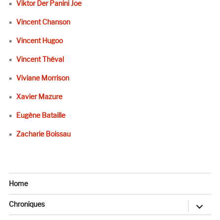
Viktor Der Panini Joe
Vincent Chanson
Vincent Hugoo
Vincent Théval
Viviane Morrison
Xavier Mazure
Eugène Bataille
Zacharie Boissau
Home
ouvrir
Chroniques
le
sous-