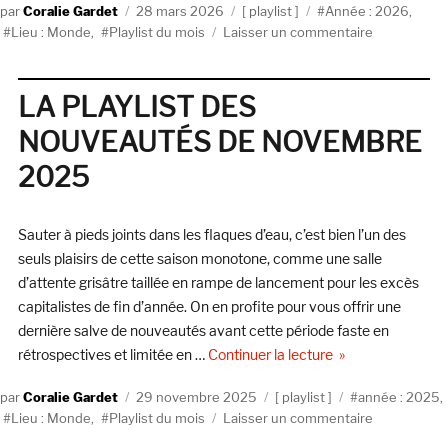
Auteur
Publié
Catégories
Étiquettes
Coralie Gardet
28 mars 2026
playlist
Année : 2026
,
le
sur
Lieu : Monde
,
Playlist du mois
Laisser un commentaire
LA
PLAYLIST
DES
LA PLAYLIST DES
NOUVEAUT
NOUVEAUTÉS DE NOVEMBRE
DE
MARS
2025
2026
Sauter à pieds joints dans les flaques d’eau, c’est bien l’un des
seuls plaisirs de cette saison monotone, comme une salle
d’attente grisâtre taillée en rampe de lancement pour les excès
capitalistes de fin d’année. On en profite pour vous offrir une
dernière salve de nouveautés avant cette période faste en
de « LA PLAYLI
rétrospectives et limitée en …
Continuer la lecture
Auteur
Publié
Catégories
Étiquettes
Coralie Gardet
29 novembre 2025
playlist
année : 2025
,
le
sur
Lieu : Monde
,
Playlist du mois
Laisser un commentaire
LA