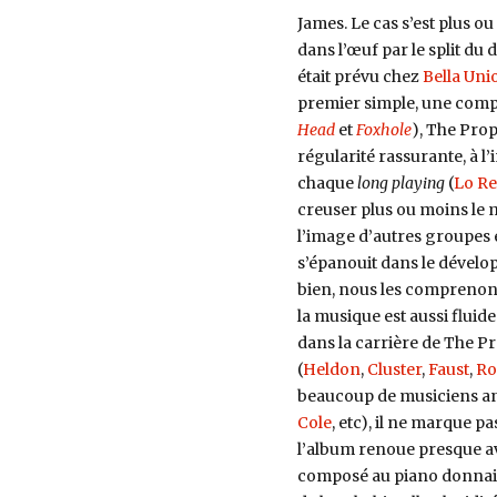
James. Le cas s’est plus o
dans l’œuf par le split du
était prévu chez
Bella Uni
premier simple, une compi
Head
et
Foxhole
), The Pro
régularité rassurante, à l
chaque
long playing
(
Lo R
creuser plus ou moins le m
l’image d’autres groupes 
s’épanouit dans le dévelo
bien, nous les comprenon
la musique est aussi fluide
dans la carrière de The P
(
Heldon
,
Cluster
,
Faust
,
Ro
beaucoup de musiciens ang
Cole
, etc), il ne marque p
l’album renoue presque av
composé au piano donnait