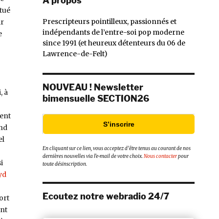
À propos
tué
Prescripteurs pointilleux, passionnés et
ir
indépendants de l’entre-soi pop moderne
e
since 1991 (et heureux détenteurs du 06 de
Lawrence-de-Felt)
NOUVEAU ! Newsletter
, à
bimensuelle SECTION26
ment
S’inscrire
nd
el
En cliquant sur ce lien, vous acceptez d’être tenus au courant de nos
dernières nouvelles via l’e-mail de votre choix.
Nous contacter
pour
i
toute désinscription.
yd
Ecoutez notre webradio 24/7
ort
ent