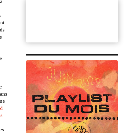
 à
s
ant
ais
s
e
e
dans
one
nd
s
es