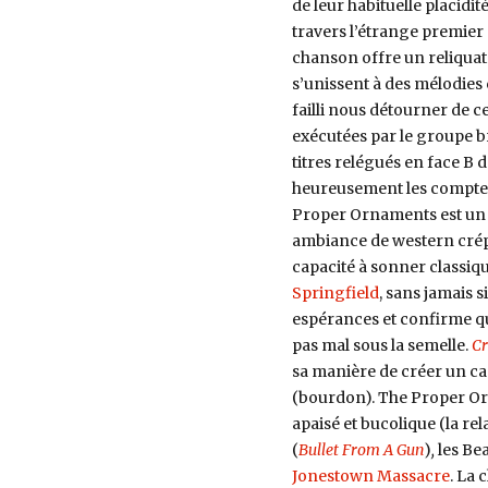
de leur habituelle placidit
travers l’étrange premier 
chanson offre un reliquat
s’unissent à des mélodie
failli nous détourner de c
exécutées par le groupe 
titres relégués en face B
heureusement les compteu
Proper Ornaments est un 
ambiance de western crépus
capacité à sonner classiq
Springfield
, sans jamais s
espérances et confirme qu
pas mal sous la semelle.
Cr
sa manière de créer un ca
(bourdon). The Proper O
apaisé et bucolique (la r
(
Bullet From A Gun
)
,
les Bea
Jonestown Massacre
. La 