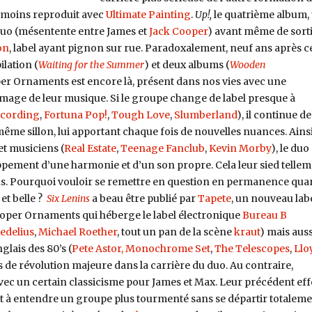
u moins reproduit avec
Ultimate Painting
.
Up!,
le quatrième album, 
 duo (mésentente entre James et
Jack Cooper
) avant même de sort
on
, label ayant pignon sur rue. Paradoxalement, neuf ans après c
lation (
Waiting for the Summer
) et deux albums (
Wooden
per Ornaments est encore là, présent dans nos vies avec une
’image de leur musique. Si le groupe change de label presque à
ecording
,
Fortuna Pop!
,
Tough Love
,
Slumberland
), il continue de
ême sillon, lui apportant chaque fois de nouvelles nuances. Ainsi
et musiciens (
Real Estate
,
Teenage Fanclub
,
Kevin Morby
), le duo
ppement d’une harmonie et d’un son propre. Cela leur sied telle
s. Pourquoi vouloir se remettre en question en permanence qua
 et belle ?
Six Lenins
a beau être publié par
Tapete
, un nouveau lab
roper Ornaments qui héberge le label électronique
Bureau B
edelius
,
Michael Roether
, tout un pan de la scène
kraut
) mais auss
lais des 80’s (
Pete Astor,
Monochrome Set
,
The Telescopes
,
Llo
as de révolution majeure dans la carrière du duo. Au contraire,
ec un certain classicisme pour James et Max. Leur précédent eff
 à entendre un groupe plus tourmenté sans se départir totalem