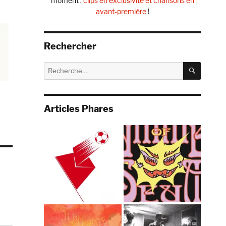
moment :
clips en exclusivité et chansons en
avant-première
!
Rechercher
RECHE
Recherche
pour :
Articles Phares