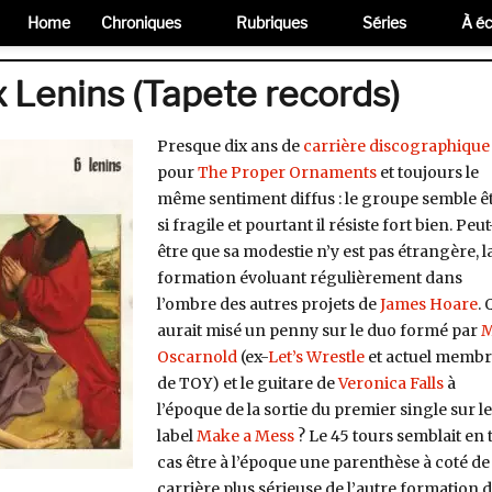
Home
Chroniques
Rubriques
Séries
À éc
 Lenins (Tapete records)
Presque dix ans de
carrière discographique
pour
The Proper Ornaments
et toujours le
même sentiment diffus : le groupe semble ê
si fragile et pourtant il résiste fort bien. Peut
être que sa modestie n’y est pas étrangère, l
formation évoluant régulièrement dans
l’ombre des autres projets de
James Hoare
. 
aurait misé un penny sur le duo formé par
M
Oscarnold
(ex-
Let’s Wrestle
et actuel membr
de TOY) et le guitare de
Veronica Falls
à
l’époque de la sortie du premier single sur le
label
Make a Mess
?
Le 45 tours semblait en 
cas être à l’époque une parenthèse à coté de 
carrière plus sérieuse de l’autre formation 