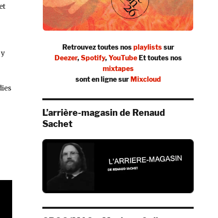
et
Retrouvez toutes nos
playlists
sur
 y
Deezer
,
Spotify
,
YouTube
Et toutes nos
mixtapes
sont en ligne sur
Mixcloud
dies
L’arrière-magasin de Renaud
Sachet