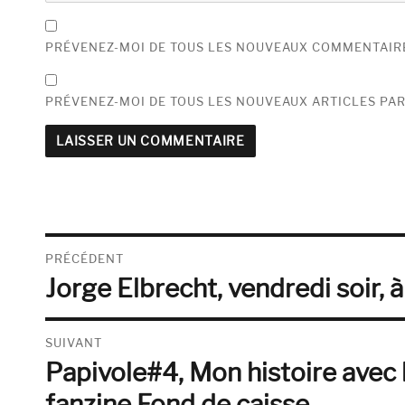
PRÉVENEZ-MOI DE TOUS LES NOUVEAUX COMMENTAIRE
PRÉVENEZ-MOI DE TOUS LES NOUVEAUX ARTICLES PAR
Navigation
PRÉCÉDENT
Jorge Elbrecht, vendredi soir, à
de
Publication
précédente :
l’article
SUIVANT
Papivole#4, Mon histoire avec 
Publication
suivante :
fanzine Fond de caisse