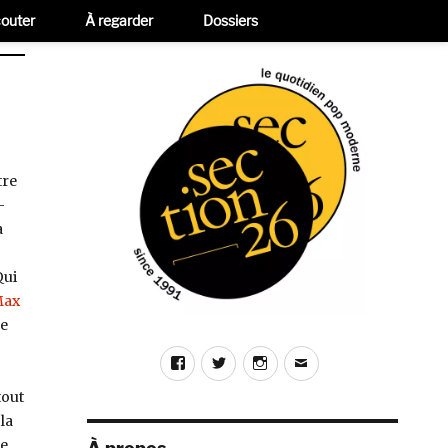
outer
À regarder
Dossiers
tre
-
a
Qui
ax
e
Facebook
Twitter
Instagram
E-
mail
tout
la
de