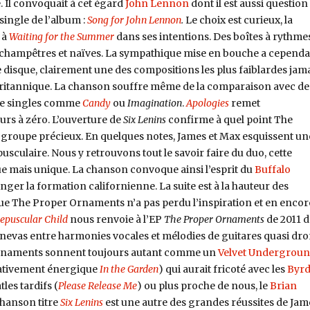
é. Il convoquait à cet égard
John Lennon
dont il est aussi question
single de l’album :
Song for John Lennon
.
Le choix est curieux, la
 à
Waiting for the Summer
dans ses intentions. Des boîtes à rythme
s champêtres et naïves. La sympathique mise en bouche a cepend
e disque, clairement une des compositions les plus faiblardes jam
britannique. La chanson souffre même de la comparaison avec de
 de singles comme
Candy
ou
Imagination
.
Apologies
remet
rs à zéro. L’ouverture de
Six Lenins
confirme à quel point The
groupe précieux. En quelques notes, James et Max esquissent un
culaire. Nous y retrouvons tout le savoir faire du duo, cette
ue mais unique. La chanson convoque ainsi l’esprit du
Buffalo
inger la formation californienne. La suite est à la hauteur des
e The Proper Ornaments n’a pas perdu l’inspiration et en encor
epuscular Child
nous renvoie à l’EP
The Proper Ornaments
de 2011 
nevas entre harmonies vocales et mélodies de guitares quasi dr
rnaments sonnent toujours autant comme un
Velvet Undergrou
elativement énergique
In the Garden
) qui aurait fricoté avec les
Byrd
tles tardifs (
Please Release Me
) ou plus proche de nous, le
Brian
chanson titre
Six Lenins
est une autre des grandes réussites de Jam