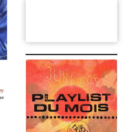
ey
se