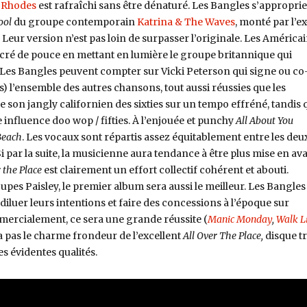
 Rhodes
est rafraîchi sans être dénaturé. Les Bangles s’appropri
ool
du groupe contemporain
Katrina & The Waves
, monté par l’ex
. Leur version n’est pas loin de surpasser l’originale. Les América
ré de pouce en mettant en lumière le groupe britannique qui
l. Les Bangles peuvent compter sur Vicki Peterson qui signe ou co
) l’ensemble des autres chansons, tout aussi réussies que les
le son jangly californien des sixties sur un tempo effréné, tandis 
 influence doo wop / fifties. À l’enjouée et punchy
All About You
Beach
. Les vocaux sont répartis assez équitablement entre les deu
 par la suite, la musicienne aura tendance à être plus mise en av
r the Place
est clairement un effort collectif cohérent et abouti.
es Paisley, le premier album sera aussi le meilleur. Les Bangles
diluer leurs intentions et faire des concessions à l’époque sur
mercialement, ce sera une grande réussite (
Manic Monday
,
Walk L
n’a pas le charme frondeur de l’excellent
All Over The Place,
disque t
s évidentes qualités.