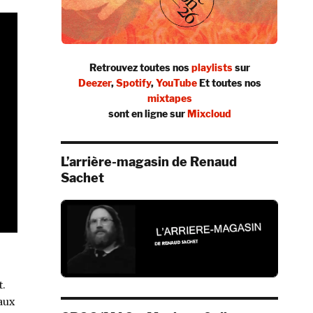
Retrouvez toutes nos
playlists
sur
Deezer
,
Spotify
,
YouTube
Et toutes nos
mixtapes
sont en ligne sur
Mixcloud
L’arrière-magasin de Renaud
Sachet
t.
aux