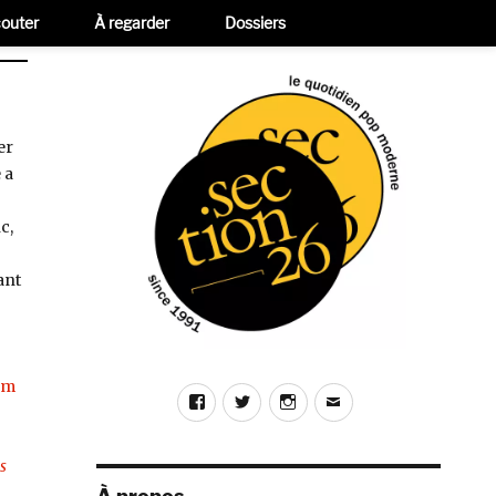
outer
À regarder
Dossiers
er
 a
c,
ant
om
Facebook
Twitter
Instagram
E-
mail
s