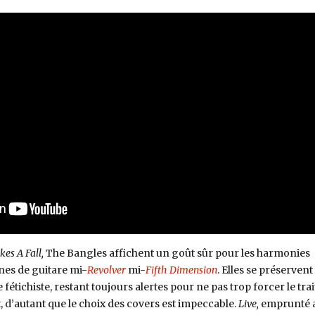
es A Fall,
The Bangles affichent un goût sûr pour les harmonies
gnes de guitare mi-
Revolver
mi-
Fifth Dimension
. Elles se préservent
étichiste, restant toujours alertes pour ne pas trop forcer le trai
t, d’autant que le choix des covers est impeccable.
Live,
emprunté 