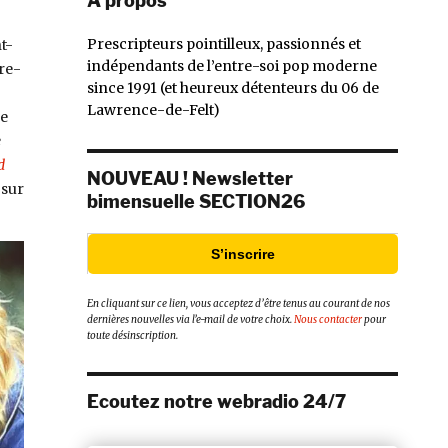
À propos
Prescripteurs pointilleux, passionnés et
t-
indépendants de l’entre-soi pop moderne
re-
since 1991 (et heureux détenteurs du 06 de
Lawrence-de-Felt)
ue
e
d
NOUVEAU ! Newsletter
 sur
bimensuelle SECTION26
S’inscrire
En cliquant sur ce lien, vous acceptez d’être tenus au courant de nos
dernières nouvelles via l’e-mail de votre choix.
Nous contacter
pour
toute désinscription.
Ecoutez notre webradio 24/7