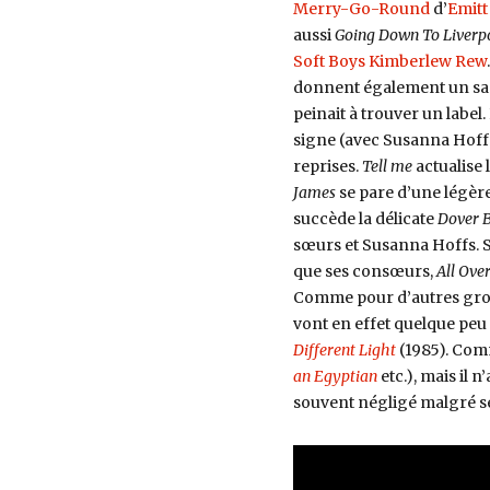
Merry-Go-Round
d’
Emitt
aussi
Going Down To Liverp
Soft Boys
Kimberlew Rew
donnent également un sac
peinait à trouver un labe
signe (avec Susanna Hoffs
reprises.
Tell me
actualise 
James
se pare d’une légère
succède la délicate
Dover 
sœurs et Susanna Hoffs. Si
que ses consœurs,
All Ove
Comme pour d’autres group
vont en effet quelque peu 
Different Light
(1985). Com
an Egyptian
etc.), mais il 
souvent négligé malgré se