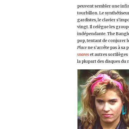
peuvent sembler une infime
tourbillon.
Le synthétiseur
gardistes, le clavier s’i
vingt. Il relègue les group
indépendante. The Bangles
pop, tentant de conjurer le
Place
ne s’arrête pas à sa 
snares
et autres sortilèges
la plupart des disques du 