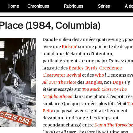
Home
Chroniques
Rubriques
Séries
À éc
 Place (1984, Columbia)
Dans le milieu des années quatre-vingt, pos
avec une
Ricken’
sur une pochette de disque
tout d’une déclaration d’intention,
particulièrement sur une major. Pensez don
la gratte des
Beatles
,
Byrds
,
Creedence
Clearwater Revival
et des
Who
! Deux ans av
All Over The Place
des
Bangles
, nos
Dogs
s’y
étaient essayés sur
Too Much Class For The
Neighbourhood
dans une photo à l’esprit très
similaire. Quelques années plus tôt c’était
T
Petty
qui posait avec sa guitare fièrement,
devant un fond rouge. Les temps ont
cependant changé entre
Damn The Torpedoe
(1979) et
All Over The Place
(1984). Cinq ans