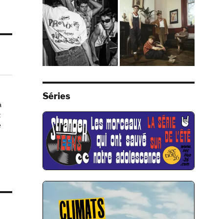
Séries
a
t
e