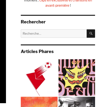
moment :
clips en exclusivité et chansons en
avant-première
!
Rechercher
RECHE
Recherche
pour :
Articles Phares