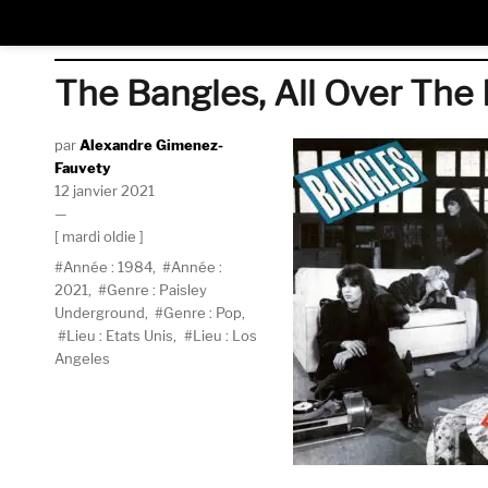
The Bangles, All Over The
Auteur
Alexandre Gimenez-
Fauvety
Publié
12 janvier 2021
le
Catégories
mardi oldie
Étiquettes
Année : 1984
,
Année :
2021
,
Genre : Paisley
Underground
,
Genre : Pop
,
Lieu : Etats Unis
,
Lieu : Los
Angeles