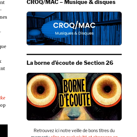
CROQ/MAC – Musique & disques
ent
-
ines
-
que
x
La borne d’écoute de Section 26
ant
ike
rop
Retrouvez ici notre veille de bons titres du