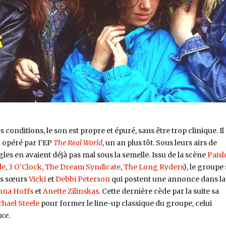
conditions, le son est propre et épuré, sans être trop clinique. Il
h opéré par I’EP
The Real World
, un an plus tôt. Sous leurs airs de
les en avaient déjà pas mal sous la semelle. Issu de la scène
Paisl
de
,
3 O’Clock
,
The Dream Syndicate
,
The Long Ryders
), le groupe 
es sœurs
Vicki
et
Debbi Peterson
qui postent une annonce dans la
nna Hoffs
et
Anette Zilinskas
. Cette dernière cède par la suite sa
hael Steele
pour former le line-up classique du groupe, celui
ace
.