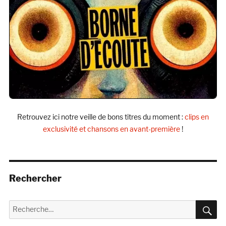
Retrouvez ici notre veille de bons titres du moment :
clips en
exclusivité et chansons en avant-première
!
Rechercher
R
Recherche
pour :