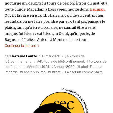
nocturne un, deux, trois tours de périph’, à trois du mat’ et à
toute blinde. Macadam à trois voies, monte donc
Hellman
.
Ouvrir la vitre en grand, offrir ma calvitie au vent, niquer
les radars ou me faire prendre par eux, tant pis, puisque le
plaisir, tant qu’à être circulaire, ne saurait être à sens
unique. Intérieur / extérieur, in & out, qu’importe, de
Bagnolet à Italie, d’Auteuil à Montreuil et retour.
de « #45+2 : Unrest, A Factory Record (Sub Pop, 
Continuer la lecture
Auteur
Publié
Catégories
Bertrand Loutte
11 mai 2020
45 tours de
Étiquettes
le
(dé)confinement
45 tours de (dé)confinement
,
45 tours de
confinement
,
Année : 1991
,
Année : 2020
,
Label : Factory
sur
Records
,
Label : Sub Pop
,
Unrest
Laisser un commentaire
#45+2
:
Unrest
A
Factor
Recor
(Sub