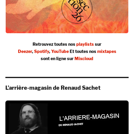
Retrouvez toutes nos
playlists
sur
Deezer
,
Spotify
,
YouTube
Et toutes nos
mixtapes
sont en ligne sur
Mixcloud
L’arrière-magasin de Renaud Sachet