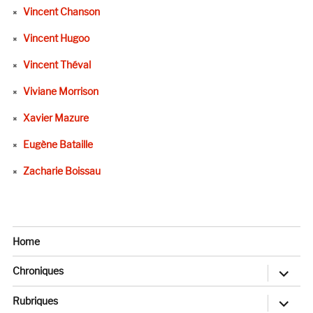
Vincent Chanson
Vincent Hugoo
Vincent Théval
Viviane Morrison
Xavier Mazure
Eugène Bataille
Zacharie Boissau
Home
ouvrir
Chroniques
le
sous-
menu
ouvrir
Rubriques
le