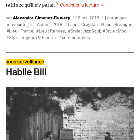
de « Initials Bouvier
raffinée qu’il n’y paraît ?
Continuer la lecture
Auteur
Publié
Catégories
Alexandre Gimenez-Fauvety
16 mai 2018
chronique
Étiquettes
le
nouveauté
Année : 2018
,
Label : Croydon
,
Lieu : Bretagne
,
Lieu : France
,
Lieu : Rennes
,
Style : Jazz Soul
,
Style : Mod
,
sur
Style : Rhythm & Blues
2 commentaires
Initials
Bouvier
Bernois,
Catégories
sous surveillance
Initials
Habile Bill
Bouvier
Bernois
(Croydon
Records)