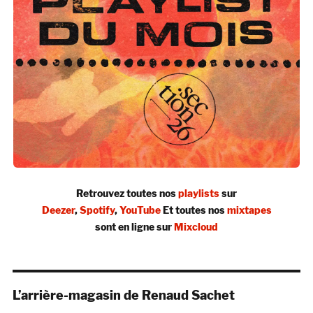
Retrouvez toutes nos
playlists
sur
Deezer
,
Spotify
,
YouTube
Et toutes nos
mixtapes
sont en ligne sur
Mixcloud
L’arrière-magasin de Renaud Sachet