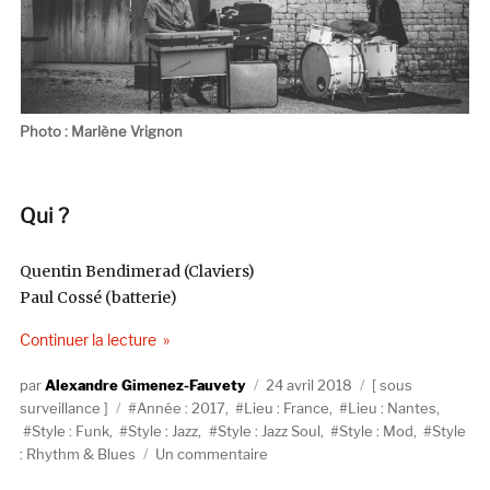
Photo : Marlène Vrignon
Qui ?
Quentin Bendimerad (Claviers)
Paul Cossé (batterie)
de « Habile Bill »
Continuer la lecture
Auteur
Publié
Catégories
Alexandre Gimenez-Fauvety
24 avril 2018
sous
Étiquettes
le
surveillance
Année : 2017
,
Lieu : France
,
Lieu : Nantes
,
Style : Funk
,
Style : Jazz
,
Style : Jazz Soul
,
Style : Mod
,
Style
sur
: Rhythm & Blues
Un commentaire
Habile