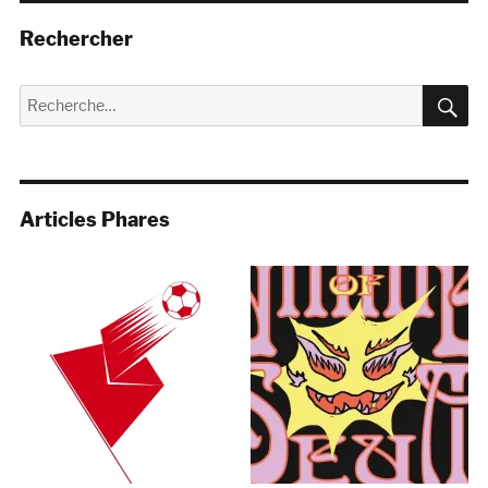
Rechercher
R
Recherche
pour :
Articles Phares