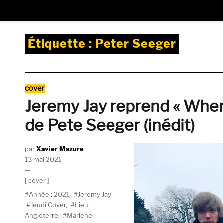
Étiquette :
Peter Seeger
Catégories
cover
Jeremy Jay reprend « Wher
de Pete Seeger (inédit)
Auteur
Xavier Mazure
Publié
13 mai 2021
le
Catégories
cover
Étiquettes
Année : 2021
,
Jeremy Jay
,
Jeudi Cover
,
Lieu :
Angleterre
,
Marlene