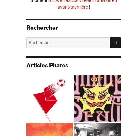
moment :
clips en exclusivité et chansons en
avant-première
!
Rechercher
RECHE
Recherche
pour :
Articles Phares