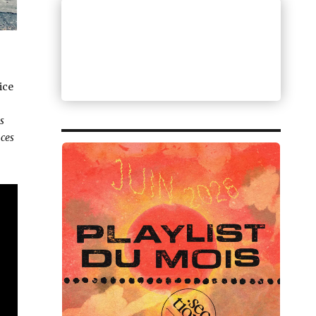
ice
s
 ces