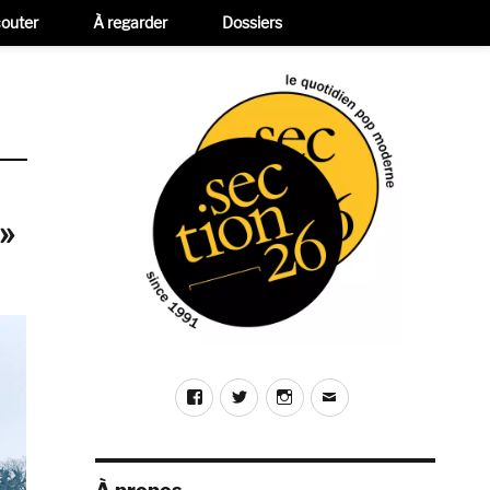
outer
À regarder
Dossiers
»
Facebook
Twitter
Instagram
E-
mail