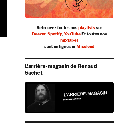
Retrouvez toutes nos
playlists
sur
Deezer
,
Spotify
,
YouTube
Et toutes nos
mixtapes
ete Seeger (inédit) »
sont en ligne sur
Mixcloud
L’arrière-magasin de Renaud
Sachet