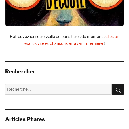
Retrouvez ici notre veille de bons titres du moment :
clips en
exclusivité et chansons en avant-première
!
Rechercher
R
Recherche
pour :
Articles Phares