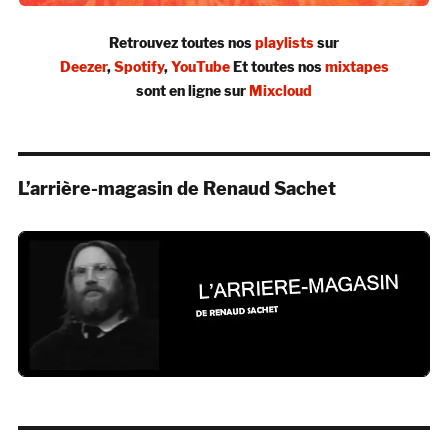
Retrouvez toutes nos
playlists
sur
Deezer
,
Spotify
,
YouTube
Et toutes nos
mixtapes
sont en ligne sur
Mixcloud
L’arrière-magasin de Renaud Sachet