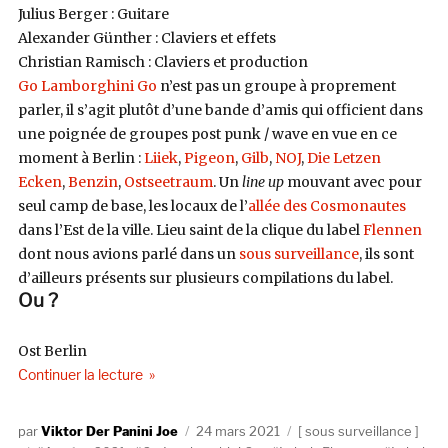
Julius Berger : Guitare
Alexander Günther : Claviers et effets
Christian Ramisch : Claviers et production
Go Lamborghini Go
n’est pas un groupe à proprement
parler, il s’agit plutôt d’une bande d’amis qui officient dans
une poignée de groupes post punk / wave en vue en ce
moment à Berlin :
Liiek
,
Pigeon
,
Gilb
,
NOJ
,
Die Letzen
Ecken
,
Benzin
,
Ostseetraum
. Un
line up
mouvant avec pour
seul camp de base, les locaux de l’
allée des Cosmonautes
dans l’Est de la ville. Lieu saint de la clique du label
Flennen
dont nous avions parlé dans un
sous surveillance
, ils sont
d’ailleurs présents sur plusieurs compilations du label.
Ou ?
Ost Berlin
de « Sous Surveillance : Go Lamborghini Go »
Continuer la lecture
Auteur
Publié
Catégories
Viktor Der Panini Joe
24 mars 2021
sous surveillance