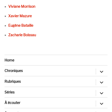
Viviane Morrison
Xavier Mazure
Eugène Bataille
Zacharie Boissau
Home
ouvrir
Chroniques
le
sous-
menu
ouvrir
Rubriques
le
sous-
menu
ouvrir
Séries
le
sous-
menu
ouvrir
À écouter
le
sous-