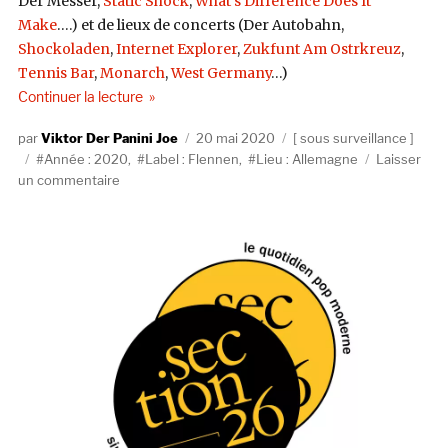
Der Messer,
Static Shock
,
What’s Difference Does It
Make
….) et de lieux de concerts (Der Autobahn,
Shockoladen
,
Internet Explorer
,
Zukfunt Am Ostrkreuz
,
Tennis Bar
,
Monarch
,
West Germany
…)
de « Sous Surveillance : Flennen »
Continuer la lecture
Auteur
Publié
Catégories
Viktor Der Panini Joe
20 mai 2020
sous surveillance
Étiquettes
le
Année : 2020
,
Label : Flennen
,
Lieu : Allemagne
Laisser
sur
un commentaire
Sous
Surveillance
:
Flennen