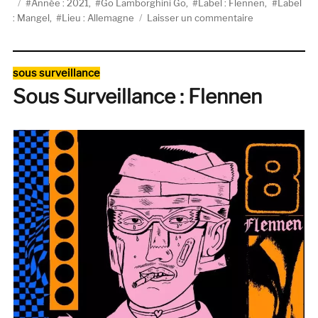
Étiquettes
le
Année : 2021
,
Go Lamborghini Go
,
Label : Flennen
,
Label
sur
: Mangel
,
Lieu : Allemagne
Laisser un commentaire
Sous
Surveillance
:
Catégories
sous surveillance
Go
Sous Surveillance : Flennen
Lamborghini
Go