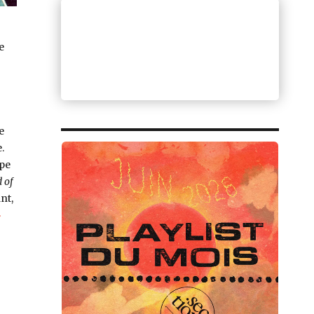
e
e
.
pe
 of
nt,
e « Todd Rundgren, Something/Anything? (Bearsville, 1972) »