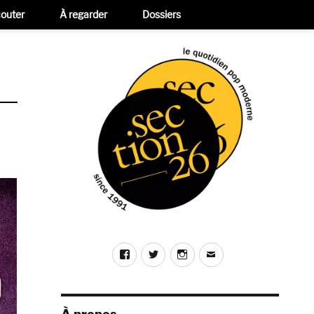
outer
À regarder
Dossiers
Facebook
Twitter
Instagram
E-
mail