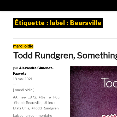
Étiquette :
label : Bearsville
Catégories
mardi oldie
Todd Rundgren, Something/
Auteur
Alexandre Gimenez-
Fauvety
Publié
18 mai 2021
le
Catégories
mardi oldie
Étiquettes
Année : 1972
,
Genre : Pop
,
label : Bearsville
,
Lieu :
Etats Unis
,
Todd Rundgren
sur
Laisser un commentaire