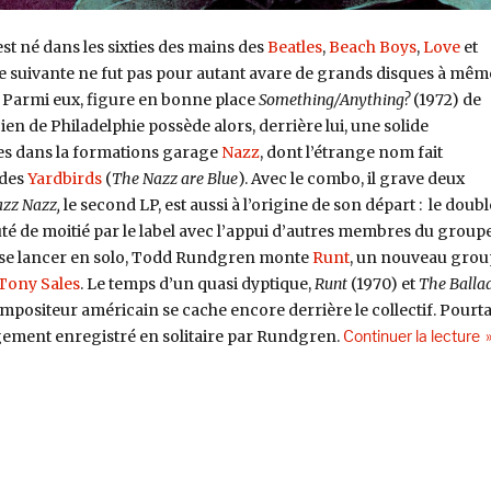
est né dans les sixties des mains des
Beatles
,
Beach Boys
,
Love
et
ie suivante ne fut pas pour autant avare de grands disques à mêm
. Parmi eux, figure en bonne place
Something/Anything?
(1972) de
ien de Philadelphie possède alors, derrière lui, une solide
rmes dans la formations garage
Nazz
, dont l’étrange nom fait
 des
Yardbirds
(
The Nazz are Blue
). Avec le combo, il grave deux
zz Nazz,
le second LP, est aussi à l’origine de son départ : le doubl
é de moitié par le label avec l’appui d’autres membres du groupe
 se lancer en solo, Todd Rundgren monte
Runt
, un nouveau grou
Tony Sales
. Le temps d’un quasi dyptique,
Runt
(1970) et
The Ballad
compositeur américain se cache encore derrière le collectif. Pourta
d
rgement enregistré en solitaire par Rundgren.
Continuer la lecture