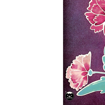
Todd
Rundgren,
Something/Anything?
(Bearsville,
1972)