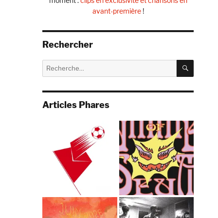
moment :
clips en exclusivité et chansons en
avant-première
!
Rechercher
RECHE
Recherche
pour :
Articles Phares