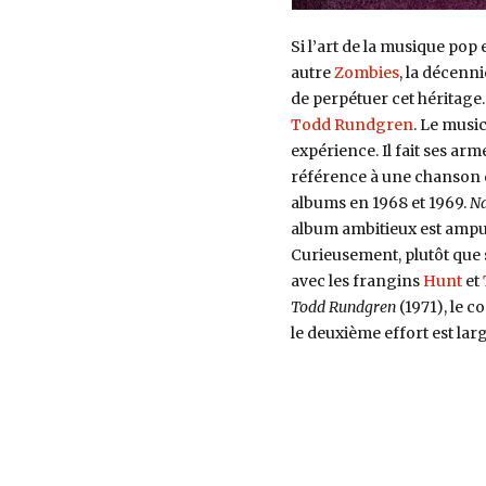
Si l’art de la musique pop 
autre
Zombies
, la décenn
de perpétuer cet héritage
Todd Rundgren
. Le music
expérience. Il fait ses a
référence à une chanson
albums en 1968 et 1969.
Na
album ambitieux est amput
Curieusement, plutôt que
avec les frangins
Hunt
et
Todd Rundgren
(1971), le 
le deuxième effort est la