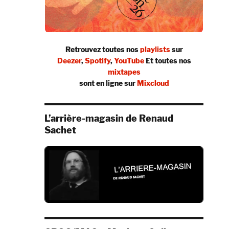
Retrouvez toutes nos
playlists
sur
Deezer
,
Spotify
,
YouTube
Et toutes nos
mixtapes
sont en ligne sur
Mixcloud
L’arrière-magasin de Renaud
Sachet