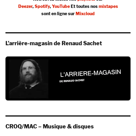
Deezer
,
Spotify
,
YouTube
Et toutes nos
mixtapes
sont en ligne sur
Mixcloud
L’arrière-magasin de Renaud Sachet
CROQ/MAC – Musique & disques