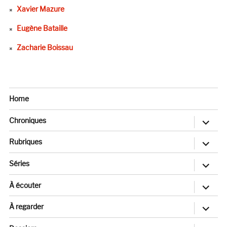
Xavier Mazure
Eugène Bataille
Zacharie Boissau
Home
ouvrir
Chroniques
le
sous-
menu
ouvrir
Rubriques
le
sous-
menu
ouvrir
Séries
le
sous-
menu
ouvrir
À écouter
le
sous-
menu
ouvrir
À regarder
le
sous-
menu
ouvrir