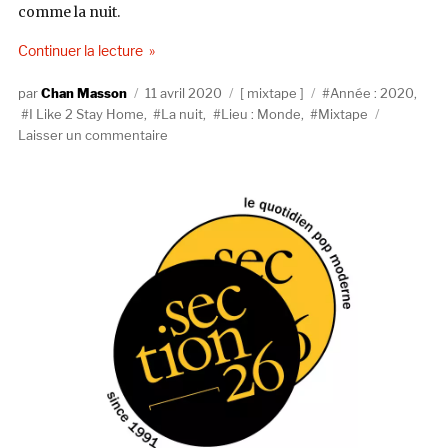
comme la nuit.
de « I Like 2 Stay Home #24 : La Nuit »
Continuer la lecture
Auteur
Publié
Catégories
Étiquettes
Chan Masson
11 avril 2020
mixtape
Année : 2020
,
le
I Like 2 Stay Home
,
La nuit
,
Lieu : Monde
,
Mixtape
sur
Laisser un commentaire
I
Like
2
Stay
Home
#24
:
La
Nuit