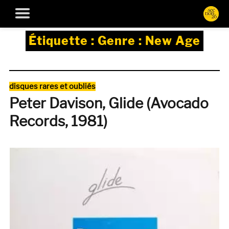
Étiquette :
Genre : New Age
Catégories
disques rares et oubliés
Peter Davison, Glide (Avocado
Records, 1981)