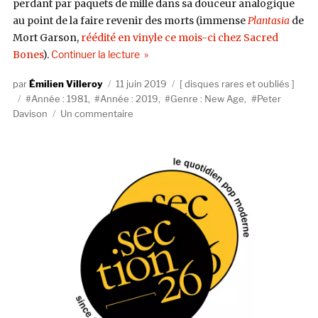
perdant par paquets de mille dans sa douceur analogique
au point de la faire revenir des morts (immense
Plantasia
de
Mort Garson,
réédité en vinyle ce mois-ci chez Sacred
de « Peter Davison, Glide (Avocado Reco
Bones
).
Continuer la lecture
Auteur
Publié
Catégories
Émilien Villeroy
11 juin 2019
disques rares et oubliés
Étiquettes
le
Année : 1981
,
Année : 2019
,
Genre : New Age
,
Peter
sur
Davison
Un commentaire
Peter
Davison,
Glide
(Avocado
Records,
1981)