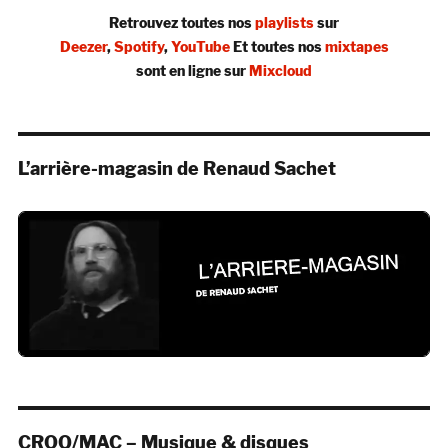
Retrouvez toutes nos
playlists
sur
Deezer
,
Spotify
,
YouTube
Et toutes nos
mixtapes
sont en ligne sur
Mixcloud
L’arrière-magasin de Renaud Sachet
CROQ/MAC – Musique & disques