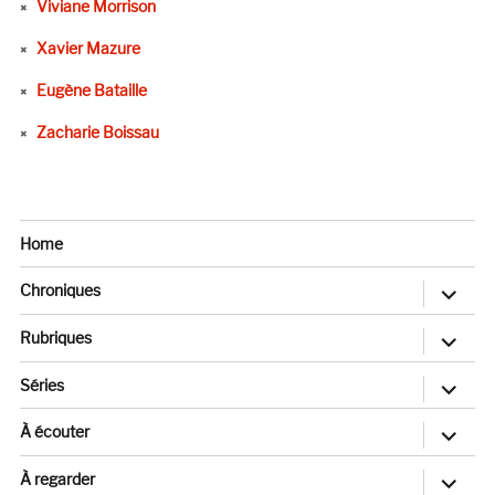
Viviane Morrison
Xavier Mazure
Eugène Bataille
Zacharie Boissau
Home
ouvrir
Chroniques
le
sous-
menu
ouvrir
Rubriques
le
sous-
menu
ouvrir
Séries
le
sous-
menu
ouvrir
À écouter
le
sous-
menu
ouvrir
À regarder
le