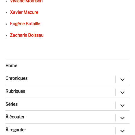
Viviane Morrison
Xavier Mazure
Eugène Bataille
Zacharie Boissau
Home
ouvrir
Chroniques
le
sous-
menu
ouvrir
Rubriques
le
sous-
menu
ouvrir
Séries
le
sous-
menu
ouvrir
À écouter
le
sous-
menu
ouvrir
À regarder
le