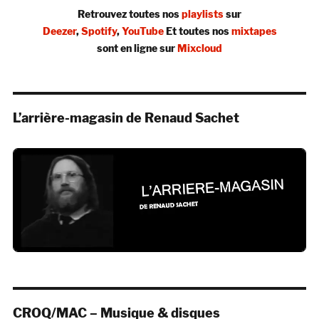
Retrouvez toutes nos
playlists
sur
Deezer
,
Spotify
,
YouTube
Et toutes nos
mixtapes
sont en ligne sur
Mixcloud
L’arrière-magasin de Renaud Sachet
CROQ/MAC – Musique & disques