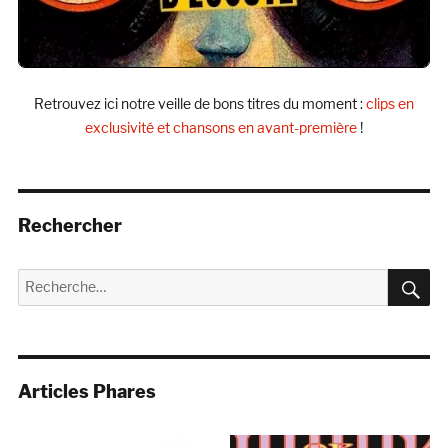
Retrouvez ici notre veille de bons titres du moment :
clips en
exclusivité et chansons en avant-première
!
Rechercher
R
Recherche
pour :
Articles Phares