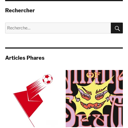
Rechercher
R
Recherche
pour :
Articles Phares