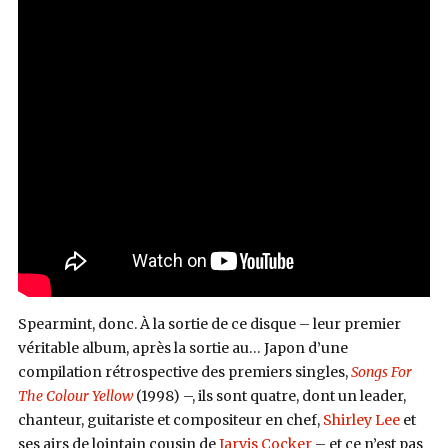
Spearmint, donc. À la sortie de ce disque – leur premier
véritable album, après la sortie au… Japon d’une
compilation rétrospective des premiers singles,
Songs For
The Colour Yellow
(1998) –, ils sont quatre, dont un leader,
chanteur, guitariste et compositeur en chef,
Shirley Lee
et
ses airs de lointain cousin de
Jarvis Cocker
– et ce n’est pas