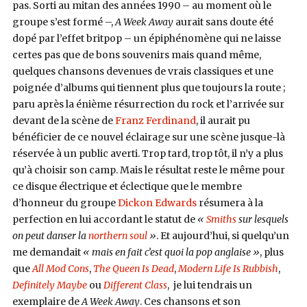
pas. Sorti au mitan des années 1990 – au moment où le
groupe s’est formé –,
A Week Away
aurait sans doute été
dopé par l’effet britpop – un épiphénomène qui ne laisse
certes pas que de bons souvenirs mais quand même,
quelques chansons devenues de vrais classiques et une
poignée d’albums qui tiennent plus que toujours la route ;
paru après la énième résurrection du rock et l’arrivée sur
devant de la scène de
Franz Ferdinand
, il aurait pu
bénéficier de ce nouvel éclairage sur une scène jusque-là
réservée à un public averti. Trop tard, trop tôt, il n’y a plus
qu’à choisir son camp. Mais le résultat reste le même pour
ce disque électrique et éclectique que le membre
d’honneur du groupe
Dickon Edwards
résumera à la
perfection en lui accordant le statut de
«
Smiths
sur lesquels
on peut danser la
northern soul
»
. Et aujourd’hui, si quelqu’un
me demandait
« mais en fait c’est quoi la pop anglaise »
, plus
que
All Mod Cons
,
The Queen Is Dead
,
Modern Life Is Rubbish
,
Definitely Maybe
ou
Different Class
, je lui tendrais un
exemplaire de
A Week Away
. Ces chansons et son