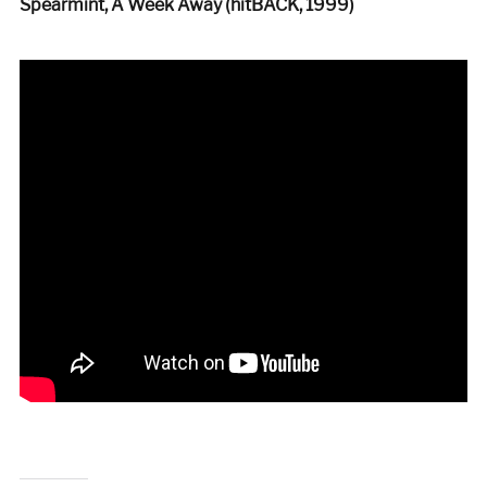
Spearmint, A Week Away (hitBACK, 1999)