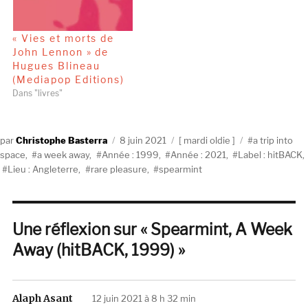
« Vies et morts de
John Lennon » de
Hugues Blineau
(Mediapop Editions)
Dans "livres"
Auteur
Publié
Catégories
Étiquettes
Christophe Basterra
8 juin 2021
mardi oldie
a trip into
le
space
,
a week away
,
Année : 1999
,
Année : 2021
,
Label : hitBACK
,
Lieu : Angleterre
,
rare pleasure
,
spearmint
Une réflexion sur « Spearmint, A Week
Away (hitBACK, 1999) »
Alaph Asant
dit :
12 juin 2021 à 8 h 32 min