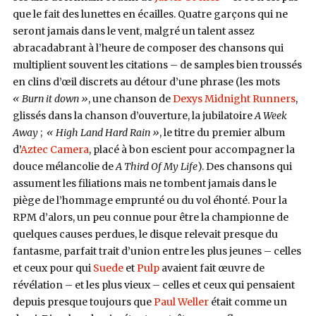
que le fait des lunettes en écailles. Quatre garçons qui ne
seront jamais dans le vent, malgré un talent assez
abracadabrant à l’heure de composer des chansons qui
multiplient souvent les citations – de samples bien troussés
en clins d’œil discrets au détour d’une phrase (les mots
« Burn it down »
, une chanson de
Dexys Midnight Runners
,
glissés dans la chanson d’ouverture, la jubilatoire
A Week
Away
;
« High Land Hard Rain »
, le titre du premier album
d’
Aztec Camera
, placé à bon escient pour accompagner la
douce mélancolie de
A Third Of My Life
). Des chansons qui
assument les filiations mais ne tombent jamais dans le
piège de l’hommage emprunté ou du vol éhonté. Pour la
RPM d’alors, un peu connue pour être la championne de
quelques causes perdues, le disque relevait presque du
fantasme, parfait trait d’union entre les plus jeunes – celles
et ceux pour qui
Suede
et
Pulp
avaient fait œuvre de
révélation – et les plus vieux – celles et ceux qui pensaient
depuis presque toujours que
Paul Weller
était comme un