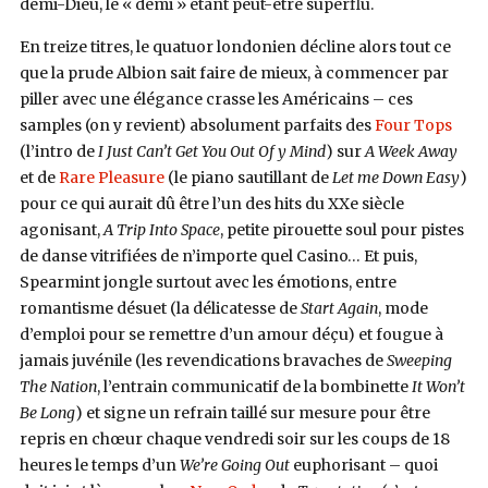
demi-Dieu, le « demi » étant peut-être superflu.
En treize titres, le quatuor londonien décline alors tout ce
que la prude Albion sait faire de mieux, à commencer par
piller avec une élégance crasse les Américains – ces
samples (on y revient) absolument parfaits des
Four Tops
(l’intro de
I Just Can’t Get You Out Of y Mind
) sur
A Week Away
et de
Rare Pleasure
(le piano sautillant de
Let me Down Easy
)
pour ce qui aurait dû être l’un des hits du XXe siècle
agonisant,
A Trip Into Space
, petite pirouette soul pour pistes
de danse vitrifiées de n’importe quel Casino… Et puis,
Spearmint jongle surtout avec les émotions, entre
romantisme désuet (la délicatesse de
Start Again
, mode
d’emploi pour se remettre d’un amour déçu) et fougue à
jamais juvénile (les revendications bravaches de
Sweeping
The Nation
, l’entrain communicatif de la bombinette
It Won’t
Be Long
) et signe un refrain taillé sur mesure pour être
repris en chœur chaque vendredi soir sur les coups de 18
heures le temps d’un
We’re Going Out
euphorisant – quoi