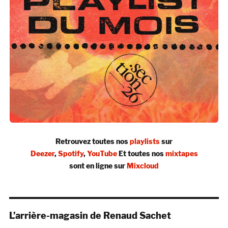
Retrouvez toutes nos
playlists
sur
Deezer
,
Spotify
,
YouTube
Et toutes nos
mixtapes
sont en ligne sur
Mixcloud
L’arrière-magasin de Renaud Sachet