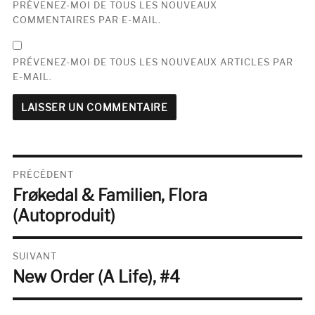
PRÉVENEZ-MOI DE TOUS LES NOUVEAUX
COMMENTAIRES PAR E-MAIL.
PRÉVENEZ-MOI DE TOUS LES NOUVEAUX ARTICLES PAR
E-MAIL.
Navigation
PRÉCÉDENT
Frøkedal & Familien, Flora
de
Publication
précédente :
(Autoproduit)
l’article
SUIVANT
New Order (A Life), #4
Publication
suivante :