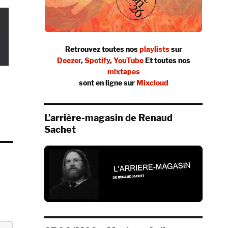
Retrouvez toutes nos
playlists
sur
Deezer
,
Spotify
,
YouTube
Et toutes nos
mixtapes
sont en ligne sur
Mixcloud
L’arrière-magasin de Renaud
Sachet