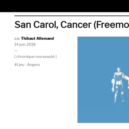
San Carol, Cancer (Freemo
Auteur
Thibaut Allemand
Publié
14 juin 2018
le
Catégories
chronique nouveauté
Étiquettes
Lieu : Angers