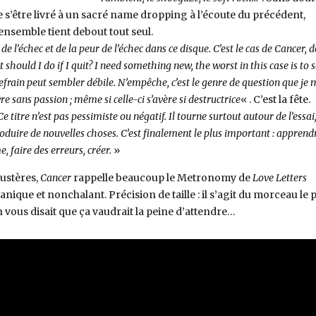
 s’être livré à un sacré name dropping à l’écoute du précédent,
l’ensemble tient debout tout seul.
e l’échec et de la peur de l’échec dans ce disque. C’est le cas de Cancer, 
t should I do if I quit? I need something new, the worst in this case is to 
refrain peut sembler débile. N’empêche, c’est le genre de question que je 
re sans passion ; même si celle-ci s’avère si destructrice
« . C’est la fête.
Ce titre n’est pas pessimiste ou négatif. Il tourne surtout autour de l’essai
roduire de nouvelles choses. C’est finalement le plus important : apprend
 faire des erreurs, créer.
»
ustères,
Cancer
rappelle beaucoup le Metronomy de
Love Letters
nique et nonchalant. Précision de taille : il s’agit du morceau le 
 vous disait que ça vaudrait la peine d’attendre…