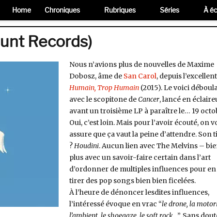
Home
Chroniques
Rubriques
Séries
À éc
unt Records)
Nous n’avions plus de nouvelles de Maxime
Dobosz, âme de
San Carol
, depuis l’excellent
Humain, Trop Humain
(2015). Le voici déboul
avec le scopitone de
Cancer
, lancé en éclaire
avant un troisième LP à paraître le… 19 octo
Oui, c’est loin. Mais pour l’avoir écouté, on 
assure que ça vaut la peine d’attendre. Son t
?
Houdini
. Aucun lien avec The Melvins – bi
plus avec un savoir-faire certain dans l’art
d’ordonner de multiples influences pour en
tirer des pop songs bien bien ficelées.
À l’heure de dénoncer lesdites influences,
l’intéressé évoque en vrac “
le drone, la motor
l’ambient, le shoegaze, le soft rock…
”. Sans dout