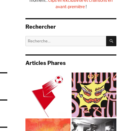
moment :
clips en exclusivité et chansons en
avant-première
!
Rechercher
RECHE
Recherche
pour :
Articles Phares