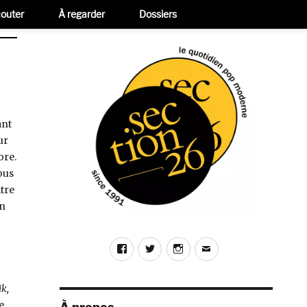
outer
À regarder
Dossiers
ant
ur
bre.
vous
itre
en
Facebook
Twitter
Instagram
E-
mail
ik,
e.