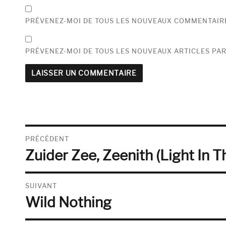
PRÉVENEZ-MOI DE TOUS LES NOUVEAUX COMMENTAIRE
PRÉVENEZ-MOI DE TOUS LES NOUVEAUX ARTICLES PAR
Navigation
PRÉCÉDENT
Zuider Zee, Zeenith (Light In T
de
Publication
précédente :
l’article
SUIVANT
Wild Nothing
Publication
suivante :