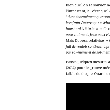
Bien que l’on se souvienne
l’important, ici, c’est que 
“
Il est énormément question d
le refrain s’interroge : « Wha
how hard is it to be ». « Ce 
pose vraiment : je ne peux viv
Mais Dobosz relativise : «
fait de vouloir continuer à p
par soi-même et de soi-même,
Passé quelques mesures a
(2014) pour le groove méca
faible du disque. Quand on