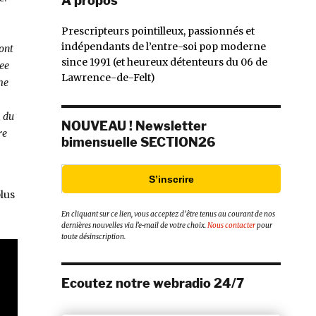
À propos
Prescripteurs pointilleux, passionnés et
indépendants de l’entre-soi pop moderne
dont
since 1991 (et heureux détenteurs du 06 de
see
Lawrence-de-Felt)
me
, du
NOUVEAU ! Newsletter
re
bimensuelle SECTION26
S’inscrire
plus
En cliquant sur ce lien, vous acceptez d’être tenus au courant de nos
dernières nouvelles via l’e-mail de votre choix.
Nous contacter
pour
toute désinscription.
Ecoutez notre webradio 24/7