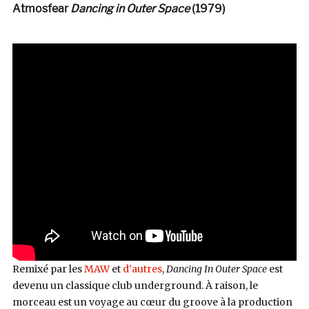
Atmosfear
Dancing in Outer Space
(1979)
Remixé par les
MAW
et
d’autres
,
Dancing In Outer Space
est
devenu un classique club underground. À raison, le
morceau est un voyage au cœur du groove à la production