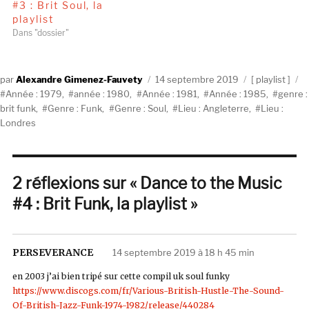
#3 : Brit Soul, la
playlist
Dans "dossier"
Auteur
Publié
Catégories
É
Alexandre Gimenez-Fauvety
14 septembre 2019
playlist
le
Année : 1979
,
année : 1980
,
Année : 1981
,
Année : 1985
,
genre :
brit funk
,
Genre : Funk
,
Genre : Soul
,
Lieu : Angleterre
,
Lieu :
Londres
2 réflexions sur « Dance to the Music
#4 : Brit Funk, la playlist »
PERSEVERANCE
dit :
14 septembre 2019 à 18 h 45 min
en 2003 j’ai bien tripé sur cette compil uk soul funky
https://www.discogs.com/fr/Various-British-Hustle-The-Sound-
Of-British-Jazz-Funk-1974-1982/release/440284