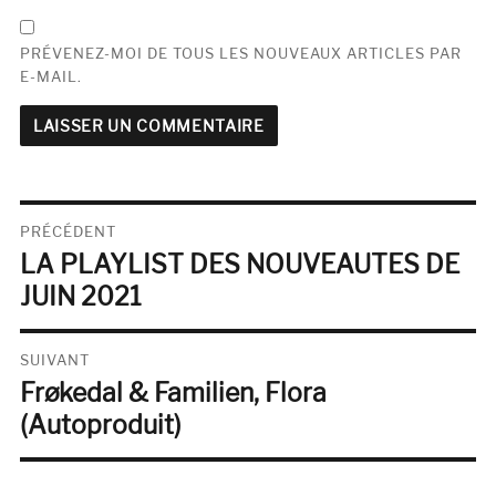
PRÉVENEZ-MOI DE TOUS LES NOUVEAUX ARTICLES PAR
E-MAIL.
Navigation
PRÉCÉDENT
LA PLAYLIST DES NOUVEAUTES DE
de
Publication
précédente :
JUIN 2021
l’article
SUIVANT
Frøkedal & Familien, Flora
Publication
suivante :
(Autoproduit)