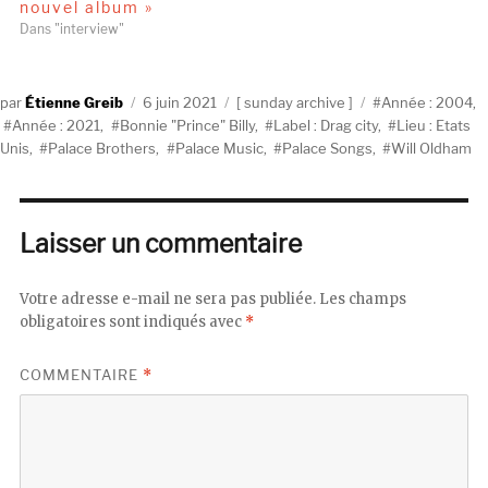
nouvel album »
Dans "interview"
Auteur
Publié
Catégories
Étiquettes
Étienne Greib
6 juin 2021
sunday archive
Année : 2004
,
le
Année : 2021
,
Bonnie "Prince" Billy
,
Label : Drag city
,
Lieu : Etats
Unis
,
Palace Brothers
,
Palace Music
,
Palace Songs
,
Will Oldham
Laisser un commentaire
Votre adresse e-mail ne sera pas publiée.
Les champs
obligatoires sont indiqués avec
*
COMMENTAIRE
*