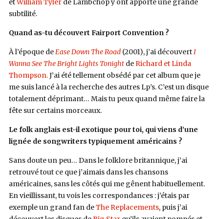
et
William Tyler
de Lambchop y ont apporté une grande
subtilité.
Quand as-tu découvert Fairport Convention ?
À l’époque de
Ease Down The Road
(2001), j’ai découvert
I
Wanna See The Bright Lights Tonight
de
Richard et Linda
Thompson.
J’ai été tellement obsédé par cet album que je
me suis lancé à la recherche des autres Lp’s. C’est un disque
totalement déprimant… Mais tu peux quand même faire la
fête sur certains morceaux.
Le folk anglais est-il exotique pour toi, qui viens d’une
lignée de songwriters typiquement américains ?
Sans doute un peu… Dans le folklore britannique, j’ai
retrouvé tout ce que j’aimais dans les chansons
américaines, sans les côtés qui me gênent habituellement.
En vieillissant, tu vois les correspondances : j’étais par
exemple un grand fan de
The Replacements
, puis j’ai
découvert les disques de
Big Star
qu’ils avaient pompés et