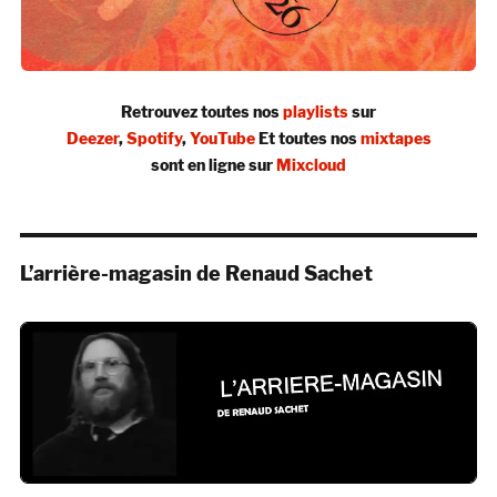
Retrouvez toutes nos
playlists
sur
Deezer
,
Spotify
,
YouTube
Et toutes nos
mixtapes
sont en ligne sur
Mixcloud
L’arrière-magasin de Renaud Sachet