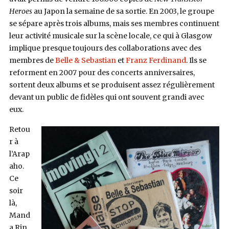
Heroes
au Japon la semaine de sa sortie. En 2003, le groupe
se sépare après trois albums, mais ses membres continuent
leur activité musicale sur la scène locale, ce qui à Glasgow
implique presque toujours des collaborations avec des
membres de
Belle & Sebastian
et
Franz Ferdinand
. Ils se
reforment en 2007 pour des concerts anniversaires,
sortent deux albums et se produisent assez régulièrement
devant un public de fidèles qui ont souvent grandi avec
eux.
Retou
r à
l’Arap
aho.
Ce
soir
là,
Mand
a Rin,