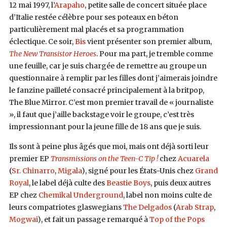
12 mai 1997, l’
Arapaho
, petite salle de concert située place
d’Italie restée célèbre pour ses poteaux en béton
particulièrement mal placés et sa programmation
éclectique. Ce soir,
Bis
vient présenter son premier album,
The New Transistor Heroes
. Pour ma part, je tremble comme
une feuille, car je suis chargée de remettre au groupe un
questionnaire à remplir par les filles dont j’aimerais joindre
le fanzine pailleté consacré principalement à la britpop,
The Blue Mirror. C’est mon premier travail de « journaliste
», il faut que j’aille backstage voir le groupe, c’est très
impressionnant pour la jeune fille de 18 ans que je suis.
Ils sont à peine plus âgés que moi, mais ont déjà sorti leur
premier EP
Transmissions on the Teen-C Tip !
chez
Acuarela
(
Sr. Chinarro
,
Migala
), signé pour les États-Unis chez
Grand
Royal
, le label déjà culte des
Beastie Boys
, puis deux autres
EP chez
Chemikal Underground
, label non moins culte de
leurs compatriotes glaswegians
The Delgados
(
Arab Strap
,
Mogwai
), et fait un passage remarqué à
Top of the Pops