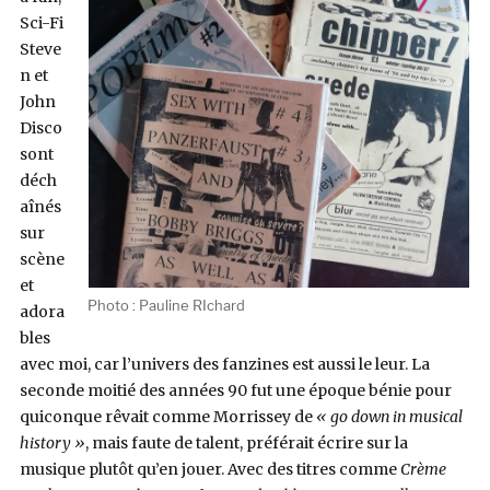
Sci-Fi
Steve
n et
John
Disco
sont
déch
aînés
sur
scène
et
Photo : Pauline RIchard
adora
bles
avec moi, car l’univers des fanzines est aussi le leur. La
seconde moitié des années 90 fut une époque bénie pour
quiconque rêvait comme Morrissey de
« go down in musical
history »
, mais faute de talent, préférait écrire sur la
musique plutôt qu’en jouer. Avec des titres comme
Crème