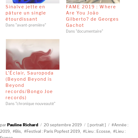
Sinaïve jette en
FAME 2019 : Where
pâture un single
Are You João
étourdissant
Gilberto? de Georges
Gachot
Dans "avant-première"
Dans "documentaire"
L’Éclair, Sauropoda
(Beyond Beyond is
Beyond
records/Bongo Joe
records)
Dans "chronique nouveauté"
Auteur
Publié
Catégories
Étiquettes
Pauline Richard
20 septembre 2019
portrait
Année :
le
2019
,
Bis
,
Festival : Paris Popfest 2019
,
Lieu : Ecosse
,
Lieu :
France