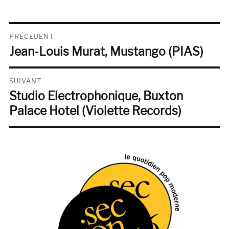
Navigation
PRÉCÉDENT
Jean-Louis Murat, Mustango (PIAS)
de
Publication
précédente :
l’article
SUIVANT
Studio Electrophonique, Buxton
Publication
suivante :
Palace Hotel (Violette Records)