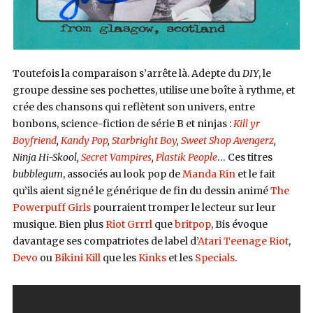
Toutefois la comparaison s’arrête là. Adepte du
DIY
, le
groupe dessine ses pochettes, utilise une boîte à rythme, et
crée des chansons qui reflètent son univers, entre
bonbons, science-fiction de série B et ninjas :
Kill yr
Boyfriend
,
Kandy Pop
,
Starbright Boy
,
Sweet Shop Avengerz
,
Ninja Hi-Skool,
Secret Vampires
,
Plastik People
… Ces titres
bubblegum
, associés au look pop de
Manda Rin
et le fait
qu’ils aient signé le générique de fin du dessin animé
The
Powerpuff Girls
pourraient tromper le lecteur sur leur
musique. Bien plus
Riot Grrrl
que
britpop
, Bis évoque
davantage ses compatriotes de label d’
Atari Teenage Riot
,
Devo
ou
Bikini Kill
que les
Kinks
et les
Specials
.