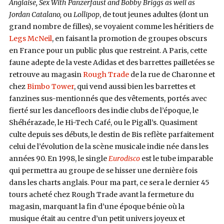
Anglaise, Sex With Panzerfaust and Bobby Briggs as well as
Jordan Catalano,
ou
Lollipop
, de tout jeunes adultes (dont un
grand nombre de filles), se voyaient comme les héritiers de
Legs McNeil
, en faisant la promotion de groupes obscurs
en France pour un public plus que restreint. A Paris, cette
faune adepte de la veste Adidas et des barrettes pailletées se
retrouve au magasin
Rough Trade
de la rue de Charonne et
chez
Bimbo Tower
, qui vend aussi bien les barrettes et
fanzines sus-mentionnés que des vêtements, portés avec
fierté sur les dancefloors des indie clubs de l’époque, le
Shéhérazade, le Hi-Tech Café, ou le Pigall’s. Quasiment
culte depuis ses débuts, le destin de Bis reflète parfaitement
celui de l’évolution de la scène musicale indie née dans les
années 90. En 1998, le single
Eurodisco
est le tube imparable
qui permettra au groupe de se hisser une dernière fois
dans les charts anglais. Pour ma part, ce sera le dernier 45
tours acheté chez Rough Trade avant la fermeture du
magasin, marquant la fin d’une époque bénie où la
musique était au centre d’un petit univers joyeux et