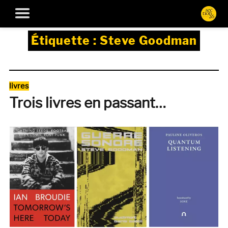
Étiquette :
Steve Goodman
Catégories
livres
Trois livres en passant…