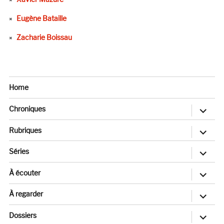
Eugène Bataille
Zacharie Boissau
Home
ouvrir
Chroniques
le
sous-
menu
ouvrir
Rubriques
le
sous-
menu
ouvrir
Séries
le
sous-
menu
ouvrir
À écouter
le
sous-
menu
ouvrir
À regarder
le
sous-
menu
ouvrir
Dossiers
le