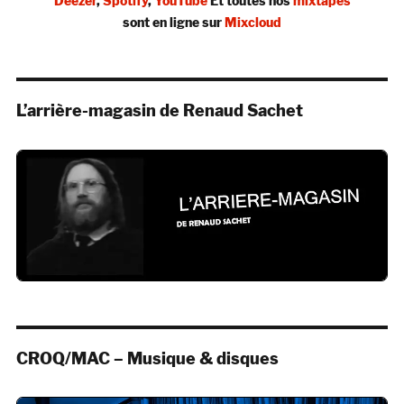
Deezer
,
Spotify
,
YouTube
Et toutes nos
mixtapes
sont en ligne sur
Mixcloud
L’arrière-magasin de Renaud Sachet
CROQ/MAC – Musique & disques