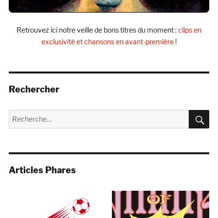
Retrouvez ici notre veille de bons titres du moment :
clips en
exclusivité et chansons en avant-première
!
Rechercher
R
Recherche
pour :
Articles Phares