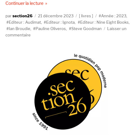
de « Trois livres en passant… »
Continuer la lecture
Auteur
Publié
Catégories
Étiquettes
section26
21 décembre 2023
livres
Année : 2023
,
le
Editeur : Audimat
,
Editeur : Ignota
,
Editeur : Nine Eight Books
,
Ian Broudie
,
Pauline Oliveros
,
Steve Goodman
Laisser un
sur
commentaire
Trois
livres
en
passant…