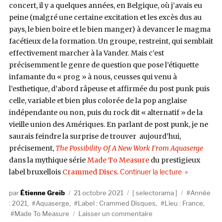
concert, il y a quelques années, en Belgique, où j’avais eu
peine (malgré une certaine excitation et les excès dus au
pays, le bien boire et le bien manger) à devancer le magma
facétieux de la formation. Un groupe, restreint, qui semblait
effectivement marcher à la Vander. Mais c’est
précisemment le genre de question que pose l’étiquette
infamante du « prog » à nous, ceusses qui venu à
l’esthetique, d’abord râpeuse et affirmée du post punk puis
celle, variable et bien plus colorée de la pop anglaise
indépendante ou non, puis du rock dit « alternatif » de la
vieille union des Amériques. En parlant de post punk, je ne
saurais feindre la surprise de trouver aujourd’hui,
précisement,
The Possibility Of A New Work From Aquaserge
dans la mythique série
Made To Measure
du prestigieux
de « Selecto
label bruxellois
Crammed Discs
.
Continuer la lecture
Auteur
Publié
Catégories
Étiquettes
Étienne Greib
21 octobre 2021
selectorama
Année
le
: 2021
,
Aquaserge
,
Label : Crammed Disques
,
Lieu : France
,
sur
Made To Measure
Laisser un commentaire