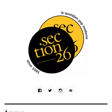
Selectorama
:
Aquaserge
Facebook
Twitter
Instagram
E-
mail