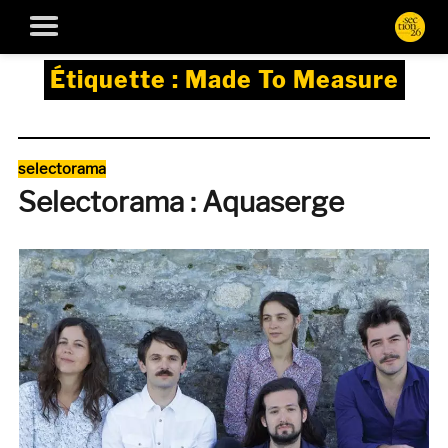
Étiquette :
Made To Measure
Catégories
selectorama
Selectorama : Aquaserge