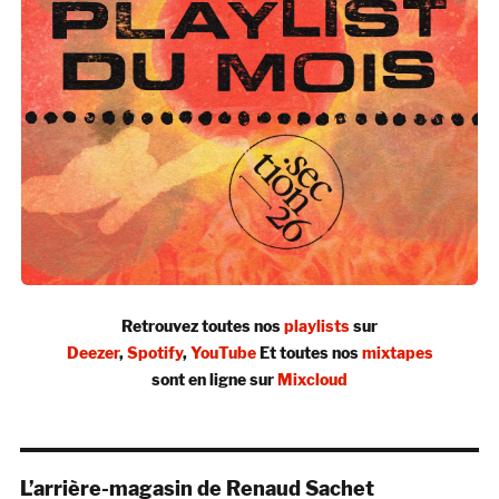
Retrouvez toutes nos
playlists
sur
Deezer
,
Spotify
,
YouTube
Et toutes nos
mixtapes
sont en ligne sur
Mixcloud
L’arrière-magasin de Renaud Sachet