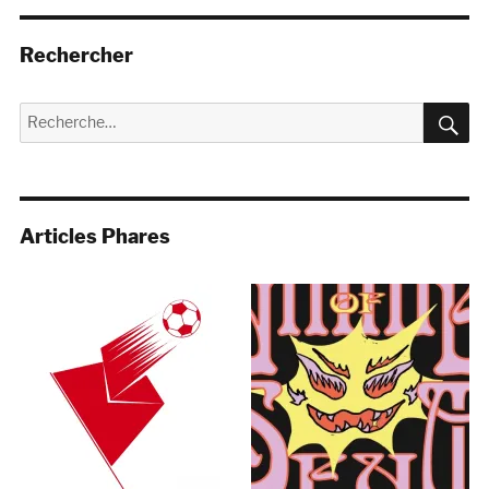
Rechercher
R
Recherche
pour :
Articles Phares