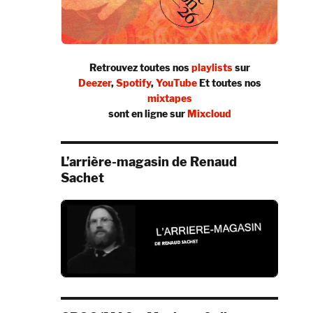
Retrouvez toutes nos
playlists
sur
Deezer
,
Spotify
,
YouTube
Et toutes nos
mixtapes
sont en ligne sur
Mixcloud
L’arrière-magasin de Renaud
Sachet