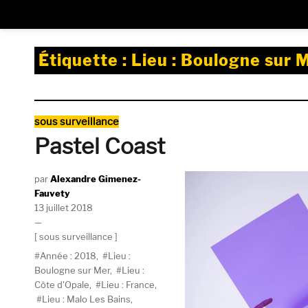
Étiquette :
Lieu : Boulogne sur 
Catégories
sous surveillance
Pastel Coast
Auteur
Alexandre Gimenez-
Fauvety
Publié
13 juillet 2018
le
Catégories
sous surveillance
Étiquettes
Année : 2018
,
Lieu :
Boulogne sur Mer
,
Lieu :
Côte d'Opale
,
Lieu : France
,
Lieu : Malo Les Bains
,