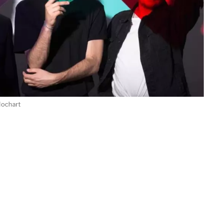
Hochart
tel Coast »