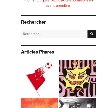
moment :
clips en exclusivité et chansons en
avant-première
!
Rechercher
RECHE
Recherche
pour :
Articles Phares