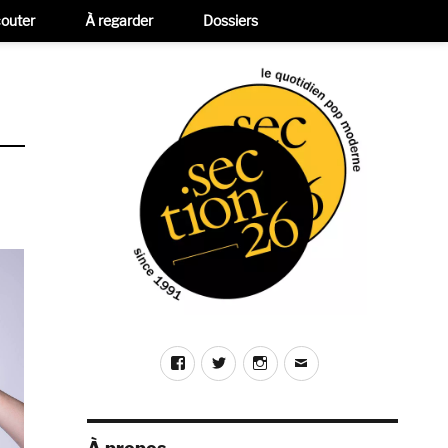
outer
À regarder
Dossiers
Facebook
Twitter
Instagram
E-
mail