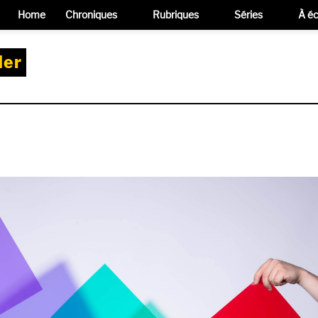
Home
Chroniques
Rubriques
Séries
À éc
Mer