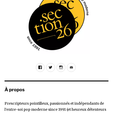
Chosen
Darkness,
Dune
(Monopsone
/
Secretly
Canadian)
Facebook
Twitter
Instagram
E-
mail
À propos
Prescripteurs pointilleux, passionnés et indépendants de
l’entre-soi pop moderne since 1991 (et heureux détenteurs