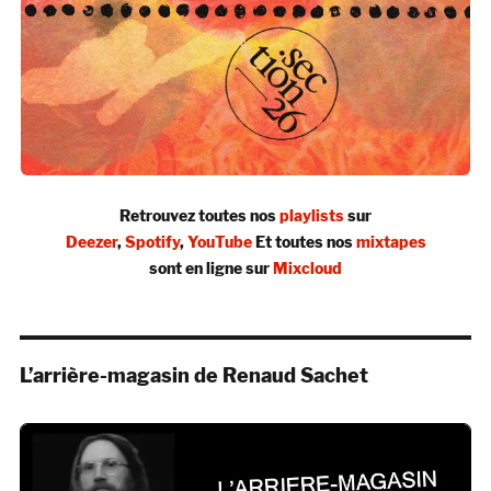
Retrouvez toutes nos
playlists
sur
Deezer
,
Spotify
,
YouTube
Et toutes nos
mixtapes
sont en ligne sur
Mixcloud
L’arrière-magasin de Renaud Sachet