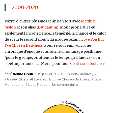
2000-2020
Parmi d’autres réussites et un lien fort avec
Matthieu
Malon
et son alias (
Laudanum
), Monopsone aura eu
également l’inconscience, la témérité, la chance et le culot
de sortir le second album du groupe texan
I Love You But
I’ve Chosen Darkness
. Pour se souvenir, voici une
chronique d’époque sous forme d’hommage posthume
(pour le groupe, on attendra le temps qu’il faudra) à un
de « I 
label important d’ici. Merci pour tout.
Continuer la lecture
Auteur
Publié
Catégories
Étiquette
Étienne Greib
19 janvier 2020
sunday archive
le
Année : 2020
,
I Love You But I've Chosen Darkness
,
Label :
sur
Monopsone
,
Lieu : France
Un commentaire
I
Love
You
But
I’ve