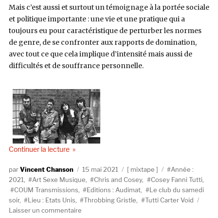
Mais c’est aussi et surtout un témoignage à la portée sociale
et politique importante : une vie et une pratique qui a
toujours eu pour caractéristique de perturber les normes
de genre, de se confronter aux rapports de domination,
avec tout ce que cela implique d’intensité mais aussi de
difficultés et de souffrance personnelle.
de « Le club du samedi soir #49 : Cosey Fanni Tut
Continuer la lecture
Auteur
Publié
Catégories
Étiquettes
Vincent Chanson
15 mai 2021
mixtape
Année :
le
2021
,
Art Sexe Musique
,
Chris and Cosey
,
Cosey Fanni Tutti
,
COUM Transmissions
,
Editions : Audimat
,
Le club du samedi
soir
,
Lieu : Etats Unis
,
Throbbing Gristle
,
Tutti Carter Void
sur
Laisser un commentaire