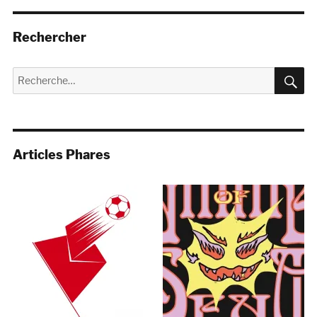
Rechercher
R
Recherche
pour :
Articles Phares