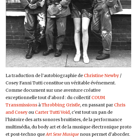
La traduction de l’autobiographie de
Christine Newby
/
Cosey Fanni Tutti constitue un véritable événement.
Comme document sur une aventure créative
exceptionnelle tout d’abord : du collectif
COUM
Transmissions
à
Throbbing Gristle
, en passant par
Chris
and Cosey
ou
Carter Tutti Void
, c’est tout un pan de
l’histoire des arts sonores bruitistes, de la performance
multimédia, du body art et de la musique électronique proto
et post-techno que
Art Sexe Musique
nous permet d’aborder.