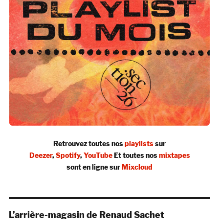
Retrouvez toutes nos
playlists
sur
Deezer
,
Spotify
,
YouTube
Et toutes nos
mixtapes
sont en ligne sur
Mixcloud
L’arrière-magasin de Renaud Sachet