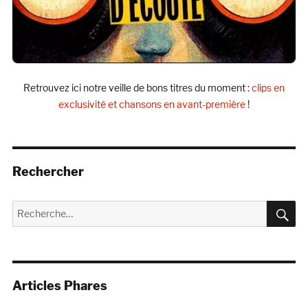
Retrouvez ici notre veille de bons titres du moment :
clips en
exclusivité et chansons en avant-première
!
Rechercher
R
Recherche
pour :
Articles Phares