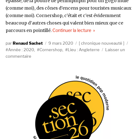
épaisse, de la poudre de perlimpinpin pour un gogo indie
(comme moi), des cônes d’encens pour touristes musicaux
(comme moi). Cornershop, c’était et c’est évidemment
beaucoup d’autres choses qui valent bien mieux que ce
de « Cornershop, Englan
parcours en pointillé.
Continuer la lecture
Auteur
Publié
Catégories
Étiq
Renaud Sachet
9 mars 2020
chronique nouveauté
le
Année : 2020
,
Cornershop
,
Lieu : Angleterre
Laisser un
sur
commentaire
Cornershop,
England
Is
A
Garden
(Ample
Play)