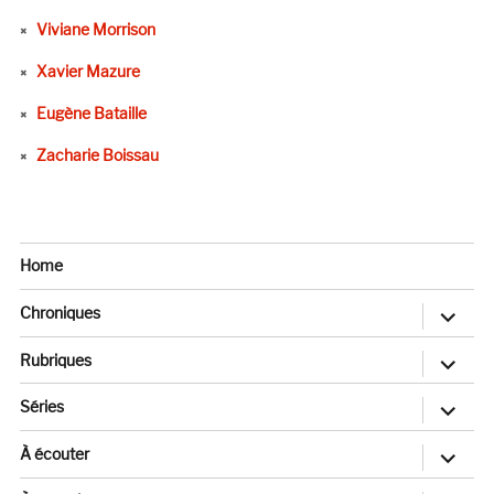
Viviane Morrison
Xavier Mazure
Eugène Bataille
Zacharie Boissau
Home
ouvrir
Chroniques
le
sous-
menu
ouvrir
Rubriques
le
sous-
menu
ouvrir
Séries
le
sous-
menu
ouvrir
À écouter
le
sous-