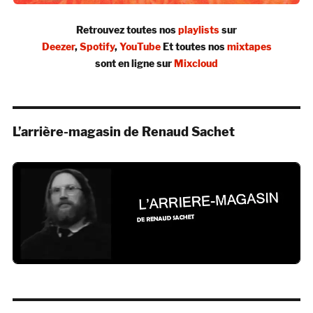
Retrouvez toutes nos
playlists
sur
Deezer
,
Spotify
,
YouTube
Et toutes nos
mixtapes
sont en ligne sur
Mixcloud
L’arrière-magasin de Renaud Sachet