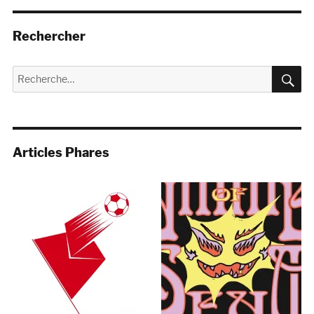
Rechercher
R
Recherche
pour :
Articles Phares