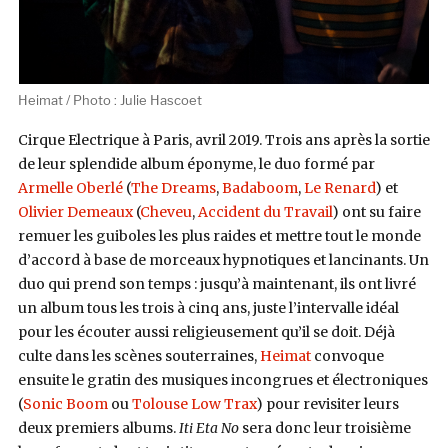
Heimat / Photo : Julie Hascoet
Cirque Electrique à Paris, avril 2019. Trois ans après la sortie
de leur splendide album éponyme, le duo formé par
Armelle Oberlé
(
The Dreams
,
Badaboom
,
Le Renard
) et
Olivier Demeaux
(
Cheveu
,
Accident du Travail
) ont su faire
remuer les guiboles les plus raides et mettre tout le monde
d’accord à base de morceaux hypnotiques et lancinants. Un
duo qui prend son temps : jusqu’à maintenant, ils ont livré
un album tous les trois à cinq ans, juste l’intervalle idéal
pour les écouter aussi religieusement qu’il se doit. Déjà
culte dans les scènes souterraines,
Heimat
convoque
ensuite le gratin des musiques incongrues et électroniques
(
Sonic Boom
ou
Tolouse Low Trax
) pour revisiter leurs
deux premiers albums.
Iti Eta No
sera donc leur troisième