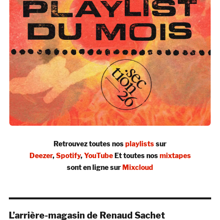
Retrouvez toutes nos
playlists
sur
Deezer
,
Spotify
,
YouTube
Et toutes nos
mixtapes
sont en ligne sur
Mixcloud
L’arrière-magasin de Renaud Sachet