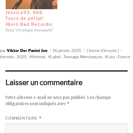
Jessica93, 666
Tours de périph’
(Born Bad Records)
Dans "chronique nouveauté"
Auteur
Publié
Catégories
Étiq
Viktor Der Panini Joe
16 janvier 2025
borne d'écoute
le
année : 2025
,
Heimat
,
Label : Teenage Menopause
,
Lieu : France
Laisser un commentaire
Votre adresse e-mail ne sera pas publiée.
Les champs
obligatoires sont indiqués avec
*
COMMENTAIRE
*