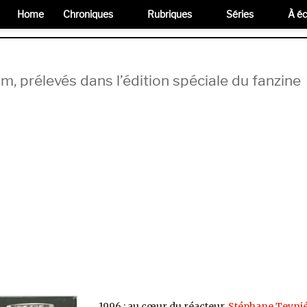
Home
Chroniques
Rubriques
Séries
À éc
um, prélevés dans l’édition spéciale du fanzine
1996 : au cœur du réacteur,
Stéphane Teyni