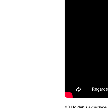
03. Holden,
La machine