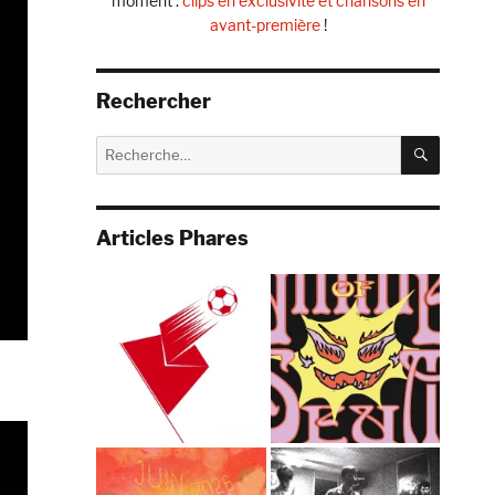
moment :
clips en exclusivité et chansons en
avant-première
!
Rechercher
RECHE
Recherche
pour :
Articles Phares