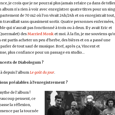
ce, je crois que je ne pourrai plus jamais refaire ça dans de telle
 album n’a rien à voir avec enregistrer quatre titres pour un sing
artement de 70 m2 où l’on vivait 24h/24h et on enregistrait tout,
n travaillait sans quasiment sortir. Quatre personnes enfermées,
e qui n’aurait pas fonctionné à trois ou à deux. Il y avait Eric et
Quermalet) des
Married Monk
et moi. À la fin, je me souviens qu’
 est partis acheter un peu d’herbe, des bières et on a passé une
 parler de tout sauf de musique. Bref, après ça, Vincent et
nse, plus confiance pour un passage en studio…
concerts de Diabologum ?
jà depuis l’album
Le goût du jour
.
sions préalables à l’enregistrement ?
 mythe de l’album !
eaucoup pensent, ce
passe la réflexion,
mmence par la tournée