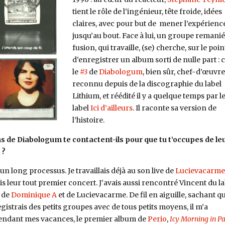
tient le rôle de l’ingénieur, tête froide, idées
claires, avec pour but de mener l’expérienc
jusqu’au bout. Face à lui, un groupe remanié
fusion, qui travaille, (se) cherche, sur le poin
d’enregistrer un album sorti de nulle part : c
le
#3
de
Diabologum
, bien sûr,
chef-d’œuvre
reconnu depuis de la discographie du label
Lithium, et réédité il y a quelque temps par l
label
Ici d’ailleurs
. Il raconte sa version de
l’histoire.
ns de Diabologum te contactent-ils pour que tu t’occupes de le
 ?
 un long processus. Je travaillais déjà au son live de
Lucievacarme
 leur tout premier concert. J’avais aussi rencontré Vincent du la
s de
Dominique A
et de Lucievacarme. De fil en aiguille, sachant qu
egistrais des petits groupes avec de tous petits moyens, il m’a
endant mes vacances, le premier album de
Perio
,
Icy Morning in Pa