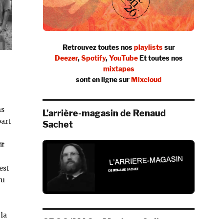
Retrouvez toutes nos
playlists
sur
Deezer
,
Spotify
,
YouTube
Et toutes nos
mixtapes
sont en ligne sur
Mixcloud
ns
L’arrière-magasin de Renaud
part
Sachet
it
est
vu
 la