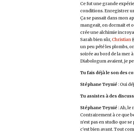
Ce fut une grande expérien
conditions. Enregistrer un
Ça se passait dans mon app
mangeait, on dormait et o
crée une alchimie incroyabl
Sarah bien sûr,
Christian
(
un peu pété les plombs, on
soirée au bord de la mer à
Diabologum avaient, je pe
Tu fais déjà le son des 
Stéphane Teynié
: Oui dé
Tu assistes à des discus
Stéphane Teynié
: Ah, le
Contrairement à ce que b
n’est pas en studio que se 
c’est bien avant. Tout co