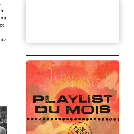
s
le.
 on
 ça
on a