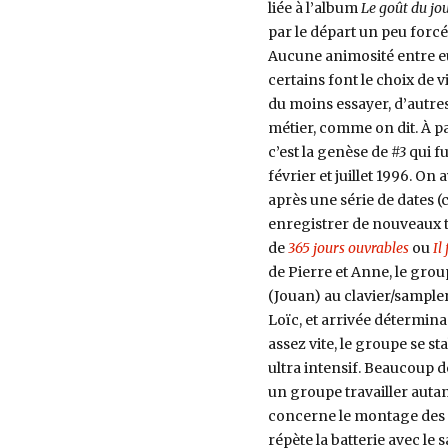
liée à l’album
Le goût du jo
par le départ un peu forcé
Aucune animosité entre e
certains font le choix de 
du moins essayer, d’autres
métier, comme on dit. À pa
c’est la genèse de
#3
qui fu
février et juillet 1996. On a
après une série de dates (
enregistrer de nouveaux ti
de
365 jours ouvrables
ou
Il
de Pierre et Anne, le group
(Jouan) au clavier/sampler,
Loïc, et arrivée détermina
assez vite, le groupe se st
ultra intensif. Beaucoup de
un groupe travailler autant,
concerne le montage des sa
répète la batterie avec le 