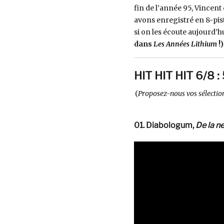
fin de l’année 95, Vincen
avons enregistré en 8-pis
si on les écoute aujourd’hu
dans
Les Années Lithium
!)
HIT HIT HIT 6/8 
(
Proposez-nous vos sélection
01. Diabologum,
De la n