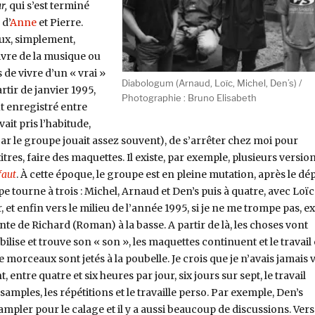
ur,
qui s’est terminé
 d’
Anne
et Pierre.
ux, simplement,
vivre de la musique ou
 de vivre d’un « vrai »
Diabologum (Arnaud, Loïc, Michel, Den’s) /
rtir de janvier 1995,
Photographie : Bruno Elisabeth
t enregistré entre
vait pris l’habitude,
car le groupe jouait assez souvent), de s’arrêter chez moi pour
tres, faire des maquettes. Il existe, par exemple, plusieurs versio
 faut
. À cette époque, le groupe est en pleine mutation, après le dé
e tourne à trois : Michel, Arnaud et Den’s puis à quatre, avec Loïc
 et enfin vers le milieu de l’année 1995, si je ne me trompe pas, ex
nte de Richard (Roman) à la basse. A partir de là, les choses vont
abilise et trouve son « son », les maquettes continuent et le travail 
 morceaux sont jetés à la poubelle. Je crois que je n’avais jamais 
 entre quatre et six heures par jour, six jours sur sept, le travail
mples, les répétitions et le travaille perso. Par exemple, Den’s
sampler pour le calage et il y a aussi beaucoup de discussions. Vers