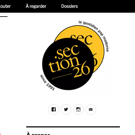
outer
À regarder
Dossiers
Facebook
Twitter
Instagram
E-
mail
é