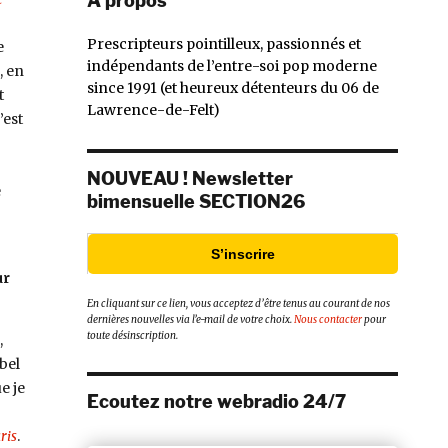
À propos
Prescripteurs pointilleux, passionnés et
e
indépendants de l’entre-soi pop moderne
, en
since 1991 (et heureux détenteurs du 06 de
t
Lawrence-de-Felt)
’est
NOUVEAU ! Newsletter
e
bimensuelle SECTION26
S’inscrire
ur
En cliquant sur ce lien, vous acceptez d’être tenus au courant de nos
dernières nouvelles via l’e-mail de votre choix.
Nous contacter
pour
toute désinscription.
,
bel
e je
Ecoutez notre webradio 24/7
ris
.