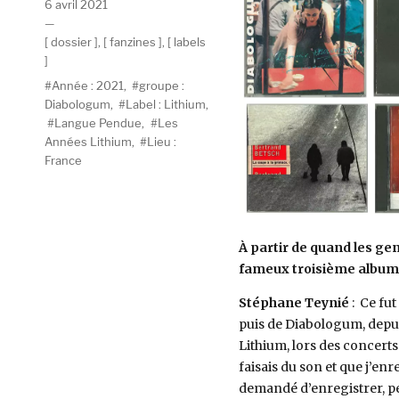
Publié
6 avril 2021
le
Catégories
dossier
,
fanzines
,
labels
Étiquettes
Année : 2021
,
groupe :
Diabologum
,
Label : Lithium
,
Langue Pendue
,
Les
Années Lithium
,
Lieu :
France
À partir de quand les ge
fameux troisième album
Stéphane Teynié
: Ce fut
puis de Diabologum, depuis
Lithium, lors des concert
faisais du son et que j’enr
demandé d’enregistrer, p