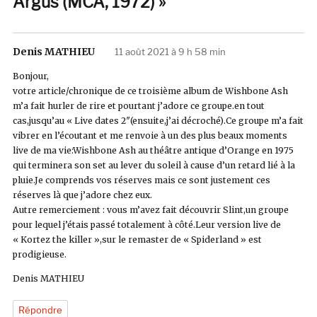
Argus (MCA, 1972) »
Denis MATHIEU
dit :
11 août 2021 à 9 h 58 min
Bonjour,
votre article/chronique de ce troisième album de Wishbone Ash
m’a fait hurler de rire et pourtant j’adore ce groupe.en tout
cas,jusqu’au « Live dates 2″(ensuite,j’ai décroché).Ce groupe m’a fait
vibrer en l’écoutant et me renvoie à un des plus beaux moments
live de ma vie:Wishbone Ash au théâtre antique d’Orange en 1975
qui terminera son set au lever du soleil à cause d’un retard lié à la
pluie.Je comprends vos réserves mais ce sont justement ces
réserves là que j’adore chez eux.
Autre remerciement : vous m’avez fait découvrir Slint,un groupe
pour lequel j’étais passé totalement à côté.Leur version live de
« Kortez the killer »,sur le remaster de « Spiderland » est
prodigieuse.
Denis MATHIEU
Répondre