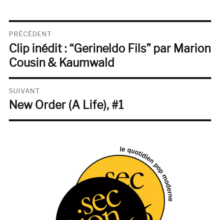
Navigation
PRÉCÉDENT
Clip inédit : “Gerineldo Fils” par Marion
de
Publication
précédente :
Cousin & Kaumwald
l’article
SUIVANT
New Order (A Life), #1
Publication
suivante :