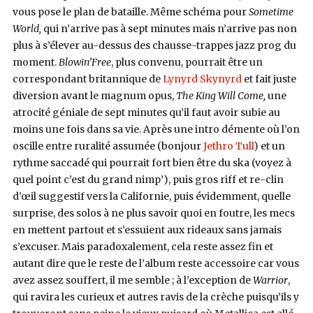
vous pose le plan de bataille. Même schéma pour
Sometime
World,
qui n’arrive pas à sept minutes mais n’arrive pas non
plus à s’élever au-dessus des chausse-trappes jazz prog du
moment.
Blowin’Free
, plus convenu, pourrait être un
correspondant britannique de
Lynyrd Skynyrd
et fait juste
diversion avant le magnum opus,
The King Will Come,
une
atrocité géniale de sept minutes qu’il faut avoir subie au
moins une fois dans sa vie. Après une intro démente où l’on
oscille entre ruralité assumée (bonjour
Jethro Tull
) et un
rythme saccadé qui pourrait fort bien être du ska (voyez à
quel point c’est du grand nimp’), puis gros riff et re-clin
d’œil suggestif vers la Californie, puis évidemment, quelle
surprise, des solos à ne plus savoir quoi en foutre, les mecs
en mettent partout et s’essuient aux rideaux sans jamais
s’excuser. Mais paradoxalement, cela reste assez fin et
autant dire que le reste de l’album reste accessoire car vous
avez assez souffert, il me semble ; à l’exception de
Warrior
,
qui ravira les curieux et autres ravis de la crèche puisqu’ils y