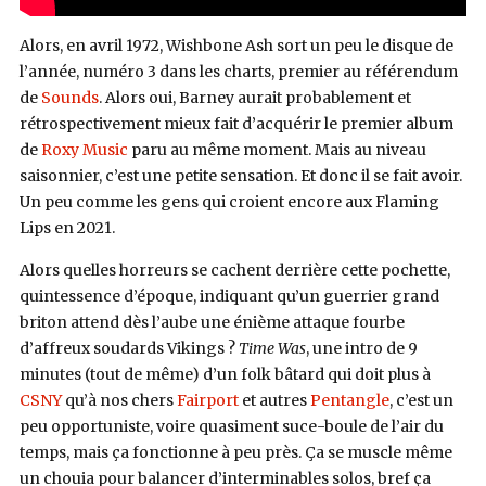
Alors, en avril 1972, Wishbone Ash sort un peu le disque de
l’année, numéro 3 dans les charts, premier au référendum
de
Sounds
. Alors oui, Barney aurait probablement et
rétrospectivement mieux fait d’acquérir le premier album
de
Roxy Music
paru au même moment. Mais au niveau
saisonnier, c’est une petite sensation. Et donc il se fait avoir.
Un peu comme les gens qui croient encore aux Flaming
Lips en 2021.
Alors quelles horreurs se cachent derrière cette pochette,
quintessence d’époque, indiquant qu’un guerrier grand
briton attend dès l’aube une énième attaque fourbe
d’affreux soudards Vikings ?
Time Was
, une intro de 9
minutes (tout de même) d’un folk bâtard qui doit plus à
CSNY
qu’à nos chers
Fairport
et autres
Pentangle
, c’est un
peu opportuniste, voire quasiment suce-boule de l’air du
temps, mais ça fonctionne à peu près. Ça se muscle même
un chouia pour balancer d’interminables solos, bref ça