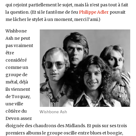
qui rejoint partiellement le sujet, mais là n’est pas tout à fait
la question. (Et si le fantôme de feu
Philippe Adler
pouvait
me lâcher le stylet à un moment, merci l’ami.)
Wishbone
Ash ne peut
pas vraiment
être
considéré
comme un
groupe de
métal, déjà
ils viennent
de Torquay,
une ville
côtière du
Wishbone Ash
Devon assez
éloignée des chaudrons des Midlands. Et puis sur ses trois
premiers albums le groupe oscille entre blues et boogie,