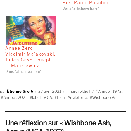
Pier Paolo Pasolini
Dans "affichage libre"
Année Zéro –
Vladimir Maïakovski,
Julien Gasc, Joseph
L. Mankiewicz
Dans "affichage libre"
Auteur
Publié
Catégories
Étiquettes
Étienne Greib
27 avril 2021
mardi oldie
Année : 1972
,
le
Année : 2021
,
label : MCA
,
Lieu : Angleterre
,
Wishbone Ash
Une réflexion sur « Wishbone Ash,