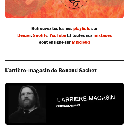
Retrouvez toutes nos
playlists
sur
Deezer
,
Spotify
,
YouTube
Et toutes nos
mixtapes
sont en ligne sur
Mixcloud
L’arrière-magasin de Renaud Sachet