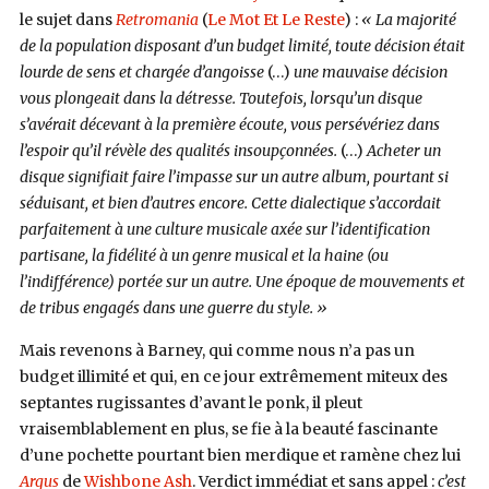
le sujet dans
Retromania
(
Le Mot Et Le Reste
) :
« La majorité
de la population disposant d’un budget limité, toute décision était
lourde de sens et chargée d’angoisse
(…)
une mauvaise décision
vous plongeait dans la détresse. Toutefois, lorsqu’un disque
s’avérait décevant à la première écoute, vous persévériez dans
l’espoir qu’il révèle des qualités insoupçonnées.
(…)
Acheter un
disque signifiait faire l’impasse sur un autre album, pourtant si
séduisant, et bien d’autres encore. Cette dialectique s’accordait
parfaitement à une culture musicale axée sur l’identification
partisane, la fidélité à un genre musical et la haine (ou
l’indifférence) portée sur un autre. Une époque de mouvements et
de tribus engagés dans une guerre du style. »
Mais revenons à Barney, qui comme nous n’a pas un
budget illimité et qui, en ce jour extrêmement miteux des
septantes rugissantes d’avant le ponk, il pleut
vraisemblablement en plus, se fie à la beauté fascinante
d’une pochette pourtant bien merdique et ramène chez lui
Argus
de
Wishbone Ash
. Verdict immédiat et sans appel :
c’est