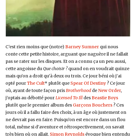
C’est rien moins que (notre)
Barney Sumner
qui nous
conte cette petite histoire, arguant que naguère il ne fallait
pas se rater sur les disques. Et on a connu ça un peu aussi,
cette angoisse du
Que choisir ?
quand on en voudrait quinze
mais qu’on a droit qu’à deux ou trois. Ce jour béni où j’ai
opté pour
The Cult
* plutôt que
Spear Of Destiny
? Ce jour
où, ayant de toute façon pris
Brotherhood
de
New Order
,
j’optais au débotté pour
Licensed To Ill
des
Beastie Boys
plutôt que le premier album des
Garçons Bouchers
? Ces
jours où il a fallu faire des choix, à un âge où justement on
ne devrait pas en faire. Puisqu’on est encore dans un flou
total, même si d’aventure et rétrospectivement, on savait
très bien où on allait.
Simon Reynolds
évoque bien entendu