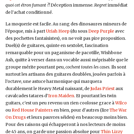
quoi cet étron fumant ?!
Déception immense.
Regret
immédiat
de l’achat conditionné.
La moquerie est facile. Au rang des dinosaures mineurs de
l’époque, mis à part
Uriah Heep
(du sous
Deep Purple
avec
des pochettes fantaisistes), on ne voit pas pire proposition.
Duel(s) de guitares, quinte en sextolet, fascination
remarquable pour un paganisme de pacotille, Wishbone
Ash, quitte à verser dans un vocable aussi méprisable que le
groupe mérite pourtant peu,
cochent toutes les cases.
Ils sont
surtout les artisans des guitares doublées, jouées parfois à
l’octave, une astuce harmonique qui marquera
durablement le Heavy Metal naissant, de
Judas Priest
aux
cavalcades tatares d’
Iron Maiden
. Et pourtant les twin
guitars, c’est un peu revenu un rien coolosse grace à
Wilco
ou
Red House Painters
en bien, pour d’autres (lire
The War
On Drugs
et leurs pauvres séides) en beaucoup moins bien.
Pour des raisons qui échapperont à nos lecteurs de moins
de 45 ans, on garde une passion absolue pour
Thin Lizzy