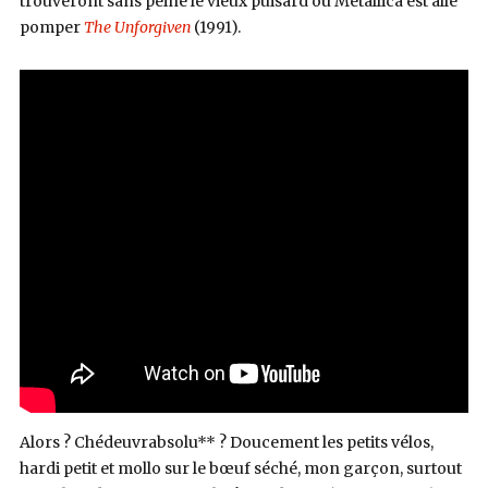
trouveront sans peine le vieux puisard où Metallica est allé
pomper
The Unforgiven
(1991).
Alors ? Chédeuvrabsolu** ? Doucement les petits vélos,
hardi petit et mollo sur le b
œuf
séché, mon garçon, surtout