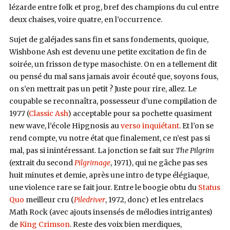
lézarde entre folk et prog, bref des champions du cul entre
deux chaises, voire quatre, en l’occurrence.
Sujet de galéjades sans fin et sans fondements, quoique,
Wishbone Ash est devenu une petite excitation de fin de
soirée, un frisson de type masochiste. On en a tellement dit
ou pensé du mal sans jamais avoir écouté que, soyons fous,
on s’en mettrait pas un petit ? Juste pour rire, allez. Le
coupable se reconnaîtra, possesseur d’une compilation de
1977 (
Classic Ash
) acceptable pour sa pochette quasiment
new wave, l’école Hipgnosis au
verso inquiétant
. Et l’on se
rend compte, vu notre état que finalement, ce n’est pas si
mal, pas si inintéressant. La jonction se fait sur
The Pilgrim
(extrait du second
Pilgrimage
, 1971), qui ne gâche pas ses
huit minutes et demie, après une intro de type élégiaque,
une violence rare se fait jour. Entre le boogie obtu du
Status
Quo
meilleur cru (
Piledriver
, 1972, donc) et les entrelacs
Math Rock (avec ajouts insensés de mélodies intrigantes)
de
King Crimson
. Reste des voix bien merdiques,