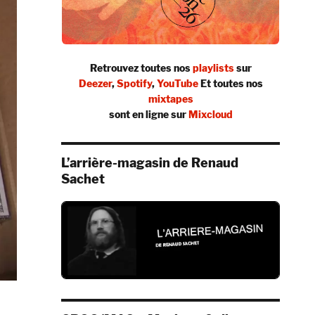
Retrouvez toutes nos
playlists
sur
Deezer
,
Spotify
,
YouTube
Et toutes nos
mixtapes
sont en ligne sur
Mixcloud
L’arrière-magasin de Renaud
Sachet