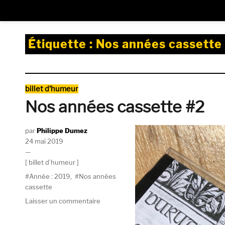
Étiquette :
Nos années cassette
Catégories
billet d’humeur
Nos années cassette #2
Auteur
Philippe Dumez
Publié
24 mai 2019
le
Catégories
billet d’humeur
Étiquettes
Année : 2019
,
Nos années
cassette
sur
Laisser un commentaire
Nos
années