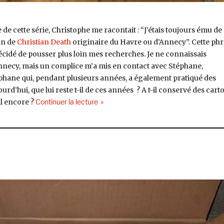
de cette série, Christophe me racontait : “J’étais toujours ému de
an de
Christian Death
originaire du Havre ou d’Annecy”. Cette ph
 décidé de pousser plus loin mes recherches. Je ne connaissais
nnecy, mais un complice m’a mis en contact avec Stéphane,
téphane qui, pendant plusieurs années, a également pratiqué des
rd’hui, que lui reste t-il de ces années ? A t-il conservé des cart
de « Nos années cassette #2 »
il encore ?
Continuer la lecture