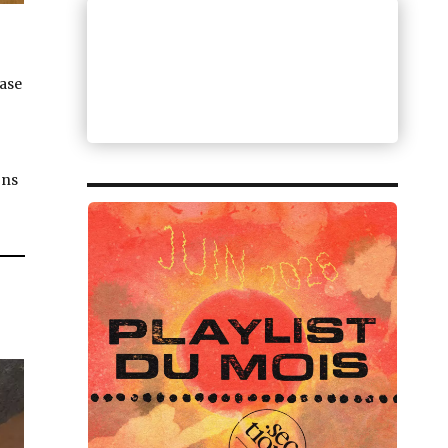
rase
ons