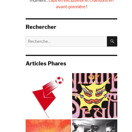
moment :
clips en exclusivité et chansons en
avant-première
!
Rechercher
RECHE
Recherche
pour :
Articles Phares