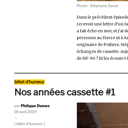
Photo : Stéphane Duval
Dans le précédent épisode 
recevoir une lettre d’un f
a fait écho en moi, et j’ai
personne au Havre ni à A
originaire de Poitiers. S
échanges de cassette. Aujou
de HF-90 ? Et les écoute t-
Catégories
billet d’humeur
Nos années cassette #1
Auteur
Philippe Dumez
Publié
18 avril 2019
le
Catégories
billet d’humeur