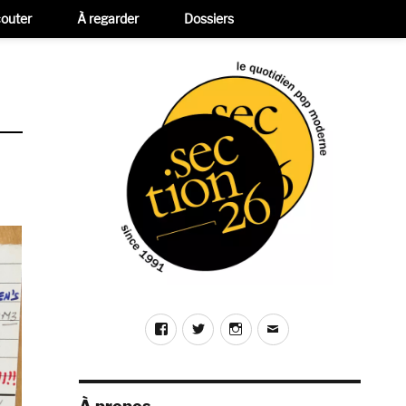
outer
À regarder
Dossiers
Facebook
Twitter
Instagram
E-
mail