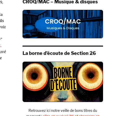
CROQ/MAC – Musique & disques
9,
la
ils
voir
9”
t
.
ouvé
La borne d’écoute de Section 26
e
Retrouvez ici notre veille de bons titres du