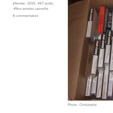
Étiquettes
Année : 2019
,
K7 audio
,
Nos années cassette
sur
8 commentaires
Nos
années
cassette
#1
Photo : Christophe