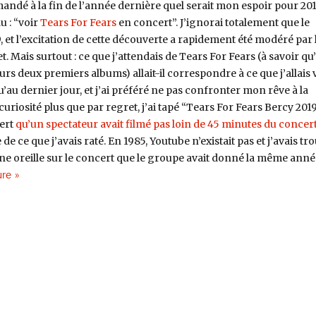
ndé à la fin de l’année dernière quel serait mon espoir pour 201
 : “voir
Tears For Fears
en concert”. J’ignorai totalement que le
 et l’excitation de cette découverte a rapidement été modéré par 
t. Mais surtout : ce que j’attendais de Tears For Fears (à savoir qu’
eurs deux premiers albums) allait-il correspondre à ce que j’allais 
qu’au dernier jour, et j’ai préféré ne pas confronter mon rêve à la
curiosité plus que par regret, j’ai tapé “Tears For Fears Bercy 201
vert
qu’un spectateur avait filmé pas loin de 45 minutes du concer
 de ce que j’avais raté. En 1985, Youtube n’existait pas et j’avais tr
ne oreille sur le concert que le groupe avait donné la même anné
de « Nos années cassette #1 »
ure