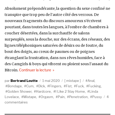
Absolument prépondérante, la question du sexe confiné ne
transpire que trop peu de l’autre côté des verrous. De
nouveaux fragments du discours amoureux s’écrivent
pourtant, dans toutes les langues, à l’ombre de chambres à
coucher désertées, dans la surchauffe de salons
surpeuplés, sous la douche, sur des écrans, des réseaux, des
lignes téléphoniques saturées de désirs ou de foutre, du
bout des doigts, au creux de paumes ou de poignes
étranglant la frustration, dans nos rêves humides, face à
des Camgirls & boys qui vibrent ou ploient sous l’assaut du
de « I Like 2 Fuck Home #43 : More Son
Bitcoin.
Continuer la lecture
Auteur
Publié
Catégories
Étiquettes
Bertrand Loutte
1 mai 2020
mixtape
Anal
,
le
Bondage
,
Cum
,
Dick
,
Fingers
,
Fist
,
Fuck
,
Fucking
,
Golden Shower
,
Hardcore
,
I Like 2 Stay Home
,
Linda
Lovelace
,
Mixtape
,
Orgasm
,
Pain
,
Penetration
,
Pussy
4
sur
commentaires
I
Like