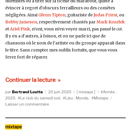
duettistes ou à tirer sur la ficelle du marabout, quitte à
évincer à regret d’obscurs ferrailleurs ou des comètes
négligées. Ainsi
Glenn Tipton
, guitariste de
Judas Priest
, ou
Bobby Jameson
, respectivement chantés par
Mark Kozelek
et
Ariel Pink
, n’ont, vous m’en voyez marri, pas passé le
cut
.
Il y en a d’autres, à foison, et on ne parle ici que de
chansons où le nom de l’artiste ou du groupe apparait dans
le titre. Sans compter mes oublis fortuits, que vous vous
ferez fort de réparer.
de « Le club du samedi soir # 6 
Continuer la lecture
Auteur
Publié
Catégories
Étiquettes
Bertrand Loutte
20 juin 2020
mixtape
Année :
le
2020
,
Le club du samedi soir
,
Lieu : Monde
,
Mixtape
sur
Laisser un commentaire
Le
club
du
Catégories
mixtape
samedi