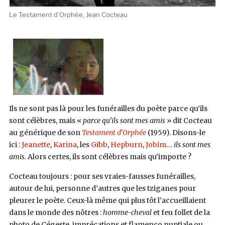
Le Testament d’Orphée, Jean Cocteau
I
ls ne sont pas là pour les funérailles du poète parce qu’ils
sont célèbres, mais «
parce qu’ils sont mes amis
» dit Cocteau
au générique de son
Testament d’Orphée
(1959). Disons-le
ici :
Jeanette
,
Karina
, les
Gibb
,
Hepburn
,
Jobim
…
ils sont mes
amis.
Alors certes, ils sont célèbres mais qu’importe ?
Cocteau toujours : pour ses vraies-fausses funérailles,
autour de lui, personne d’autres que les tziganes pour
pleurer le poète. Ceux-là même qui plus tôt l’accueillaient
dans le monde des nôtres :
homme-cheval
et feu follet de la
photo de Cégeste, imprécations et flamenco nuptiale ou