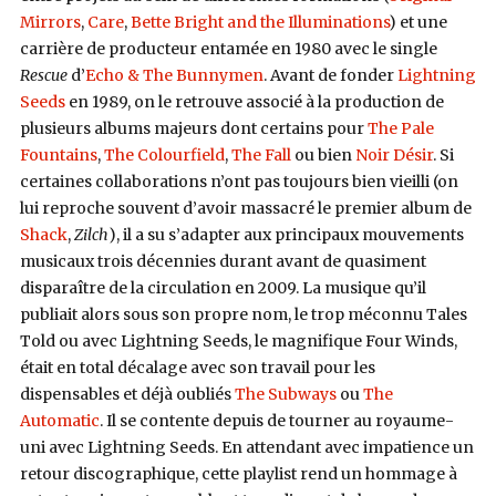
Mirrors
,
Care
,
Bette Bright and the Illuminations
)
et une
carrière de producteur entamée en 1980 avec le single
Rescue
d’
Echo & The Bunnymen
. Avant de fonder
Lightning
Seeds
en 1989, on le retrouve associé à la production de
plusieurs albums majeurs dont certains pour
The Pale
Fountains
,
The Colourfield
,
The Fall
ou bien
Noir Désir
. Si
certaines collaborations n’ont pas toujours bien vieilli (on
lui reproche souvent d’avoir massacré le premier album de
Shack
,
Zilch
), il a su s’adapter aux principaux mouvements
musicaux trois décennies durant avant de quasiment
disparaître de la circulation en 2009. La musique qu’il
publiait alors sous son propre nom, le trop méconnu Tales
Told ou avec Lightning Seeds, le magnifique Four Winds,
était en total décalage avec son travail pour les
dispensables et déjà oubliés
The Subways
ou
The
Automatic
. Il se contente depuis de tourner au royaume-
uni avec Lightning Seeds. En attendant avec impatience un
retour discographique, cette playlist rend un hommage à