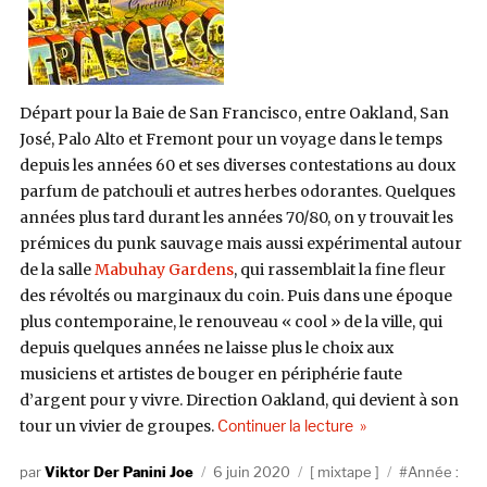
Départ pour la Baie de San Francisco, entre Oakland, San
José, Palo Alto et Fremont pour un voyage dans le temps
depuis les années 60 et ses diverses contestations au doux
parfum de patchouli et autres herbes odorantes. Quelques
années plus tard durant les années 70/80, on y trouvait les
prémices du punk sauvage mais aussi expérimental autour
de la salle
Mabuhay Gardens
, qui rassemblait la fine fleur
des révoltés ou marginaux du coin. Puis dans une époque
plus contemporaine, le renouveau « cool » de la ville, qui
depuis quelques années ne laisse plus le choix aux
musiciens et artistes de bouger en périphérie faute
d’argent pour y vivre. Direction Oakland, qui devient à son
de « Le club du same
tour un vivier de groupes.
Continuer la lecture
Auteur
Publié
Catégories
Étiquettes
Viktor Der Panini Joe
6 juin 2020
mixtape
Année :