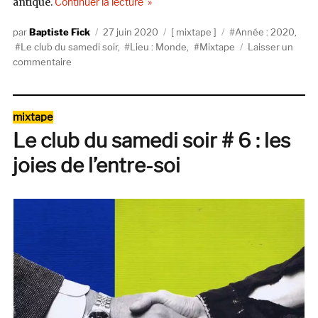
de « Le club du samedi soir # 7 : Drea
antique.
Continuer la lecture
Auteur
Publié
Catégories
Étiquettes
Baptiste Fick
27 juin 2020
mixtape
Année : 2020
,
le
Le club du samedi soir
,
Lieu : Monde
,
Mixtape
Laisser un
sur
commentaire
Le
club
du
Catégories
mixtape
samedi
Le club du samedi soir # 6 : les
soir
#
joies de l’entre-soi
7
:
Dreams
Never
End