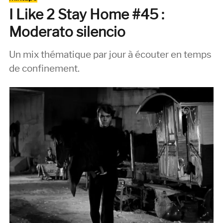
samedi
I Like 2 Stay Home #45 :
soir
#1
Moderato silencio
:
Wes
Un mix thématique par jour à écouter en temps
Anderson
Fan
de confinement.
Club