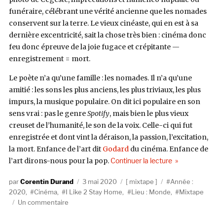
funéraire, célébrant une vérité ancienne que les nomades
conservent sur la terre. Le vieux cinéaste, qui en est à sa
dernière excentricité, sait la chose très bien : cinéma donc
feu donc épreuve de la joie fugace et crépitante —
enregistrement = mort.
Le poète n’a qu’une famille : les nomades. Il n’a qu’une
amitié : les sons les plus anciens, les plus triviaux, les plus
impurs, la musique populaire. On dit ici populaire en son
sens vrai : pas le genre
Spotify
, mais bien le plus vieux
creuset de l’humanité, le son de la voix. Celle-ci qui fut
enregistrée et dont vint la déraison, la passion, l’excitation,
la mort. Enfance de l’art dit
Godard
du cinéma. Enfance de
de « I Like 2 S
l’art dirons-nous pour la pop.
Continuer la lecture
Auteur
Publié
Catégories
Étiquettes
Corentin Durand
3 mai 2020
mixtape
Année :
le
2020
,
Cinéma
,
I Like 2 Stay Home
,
Lieu : Monde
,
Mixtape
sur
Un commentaire
I