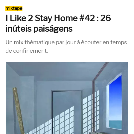
2
Catégories
mixtape
Fuck
I Like 2 Stay Home #42 : 26
Home
#43 :
inúteis paiságens
More
Songs
Un mix thématique par jour à écouter en temps
About
Fucking
de confinement.