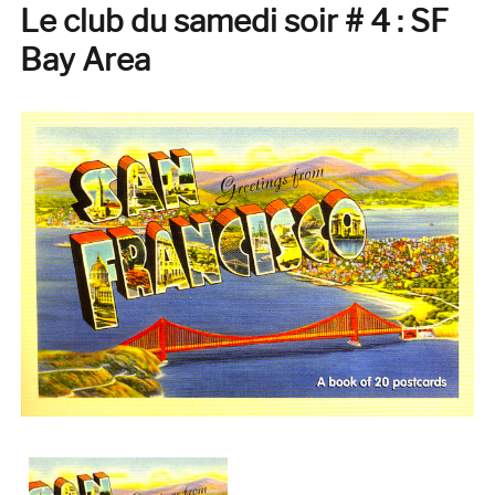
Le club du samedi soir # 4 : SF
soir
#
Bay Area
6
:
les
joies
de
l’entre-
soi