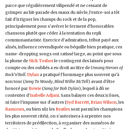
parce que régulièrement vilipendé et ne cessant de
grimper au hit-parade des maux du siècle, l’entre-soi a tôt
fait d’irriguer les champs du rock et de la pop,
principalement pour s’avérer le ferment d’honorables
chansons plutôt que céder à la tentation du repli
communautariste. Exercice d’admiration, tribut payé aux
aînés, influence revendiquée ou béquille bien pratique, ces
name-dropping songs ont ratissé large, au point que sous
la plume de
Nick Toshes
le contingent des laissés pour
compte ou des oubliés a eu droit au titre de
Unsung Heroes of
Rock’n’Roll
.
Dylan
a pratiqué l’hommage plus souvent qu’à
son tour (
Song To Woody
,
Blind Willie McTell
) avant d’être
honoré par
Bowie
(
Song for Bob Dylan
), lequel à dû se
contenter d’
Isabelle Adjani
. Sans balayer ces deux icônes,
ni faire l’impasse sur d’autres (
Syd Barrett
,
Brian Wilson
, les
Ramones
, ou bien sûr les
Beatles
sont parmi les champions
les plus souvent cités), on s’autorisera à arpenter nos
territoires de prédilection, à organiser des numéros de