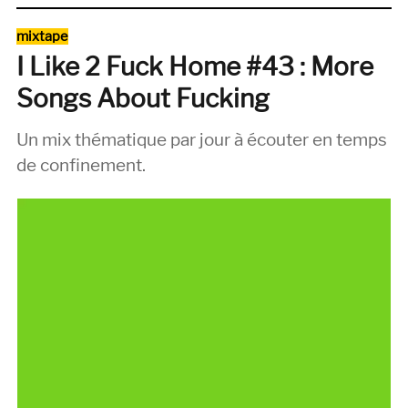
Like
2
Catégories
mixtape
Stay
I Like 2 Fuck Home #43 : More
Home
#45
Songs About Fucking
:
Moderato
Un mix thématique par jour à écouter en temps
silencio
de confinement.