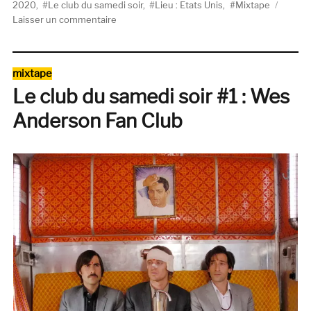
le
2020
,
Le club du samedi soir
,
Lieu : Etats Unis
,
Mixtape
sur
Laisser un commentaire
Le
club
du
Catégories
mixtape
samedi
Le club du samedi soir #1 : Wes
soir
#
Anderson Fan Club
4
:
SF
Bay
Area