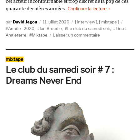
cet acteur incontournable et trop discret de la pop de ces
de « Le club du s
quarante dernières années.
Continuer la lecture
Auteur
Publié
Catégories
Étiquet
David Jegou
11 juillet 2020
interview
,
mixtape
le
Année : 2020
,
Ian Broudie
,
Le club du samedi soir
,
Lieu :
sur
Angleterre
,
Mixtape
Laisser un commentaire
Le
club
du
Catégories
mixtape
samedi
Le club du samedi soir # 7 :
soir
#9
Dreams Never End
–
Tales
Of
The
Riverbank,
the
genius
of
Ian
Broudie