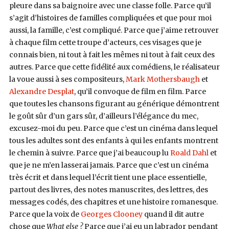
pleure dans sa baignoire avec une classe folle. Parce qu’il
s’agit d’histoires de familles compliquées et que pour moi
aussi, la famille, c’est compliqué. Parce que j’aime retrouver
à chaque film cette troupe d’acteurs, ces visages que je
connais bien, ni tout à fait les mêmes ni tout à fait ceux des
autres. Parce que cette fidélité aux comédiens, le réalisateur
la voue aussi à ses compositeurs,
Mark Mothersbaugh
et
Alexandre Desplat
, qu’il convoque de film en film. Parce
que toutes les chansons figurant au générique démontrent
le goût sûr d’un gars sûr, d’ailleurs l’élégance du mec,
excusez-moi du peu. Parce que c’est un cinéma dans lequel
tous les adultes sont des enfants à qui les enfants montrent
le chemin à suivre. Parce que j’ai beaucoup lu
Roald Dahl
et
que je ne m’en lasserai jamais. Parce que c’est un cinéma
très écrit et dans lequel l’écrit tient une place essentielle,
partout des livres, des notes manuscrites, des lettres, des
messages codés, des chapitres et une histoire romanesque.
Parce que la voix de
Georges Clooney
quand il dit autre
chose que
What else ?
Parce que j’ai eu un labrador pendant