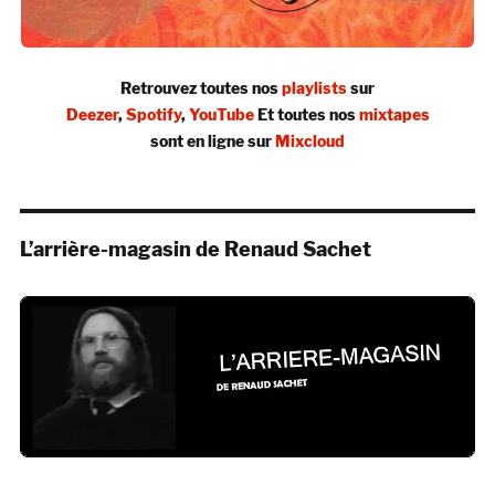
Retrouvez toutes nos
playlists
sur
Deezer
,
Spotify
,
YouTube
Et toutes nos
mixtapes
sont en ligne sur
Mixcloud
L’arrière-magasin de Renaud Sachet