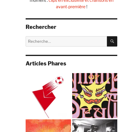
moment :
clips en exclusivité et chansons en
avant-première
!
Rechercher
RECHE
Recherche
pour :
Articles Phares