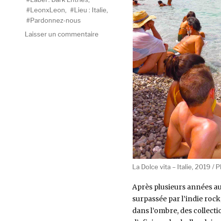
LeonxLeon
,
Lieu : Italie
,
Pardonnez-nous
sur
Laisser un commentaire
De
la
Hague
à
Rimini
La Dolce vita – Italie, 2019 /
Après plusieurs années au 
surpassée par l’indie rock
dans l’ombre, des collecti