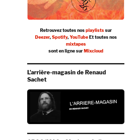
Retrouvez toutes nos
playlists
sur
Deezer
,
Spotify
,
YouTube
Et toutes nos
mixtapes
sont en ligne sur
Mixcloud
L’arrière-magasin de Renaud
Sachet