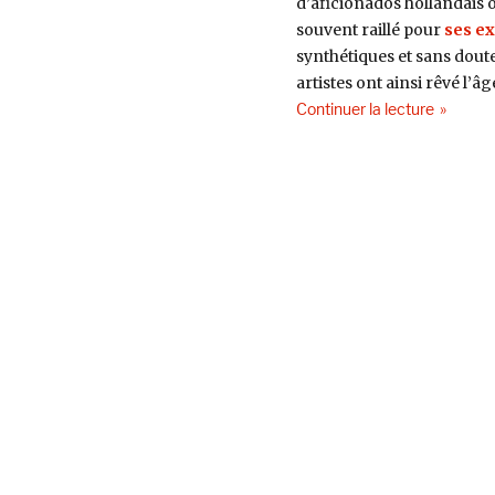
d’aficionados hollandais o
souvent raillé pour
ses ex
synthétiques et sans doute 
artistes ont ainsi rêvé l’â
de « De l
Continuer la lecture