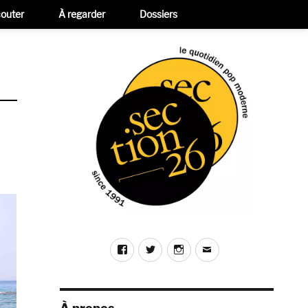
outer
À regarder
Dossiers
Facebook
Twitter
Instagram
E-
mail