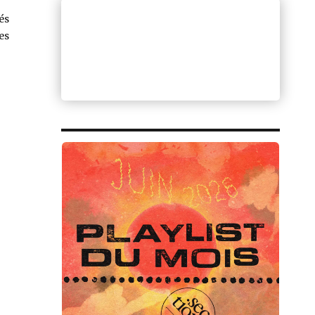
és
es