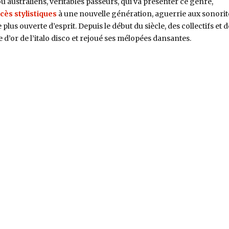
u australiens, véritables passeurs, qui va présenter ce genre,
cès stylistiques
à une nouvelle génération, aguerrie aux sonorit
plus ouverte d’esprit. Depuis le début du siècle, des collectifs et d
ge d’or de l’italo disco et rejoué ses mélopées dansantes.
a Hague à Rimini »