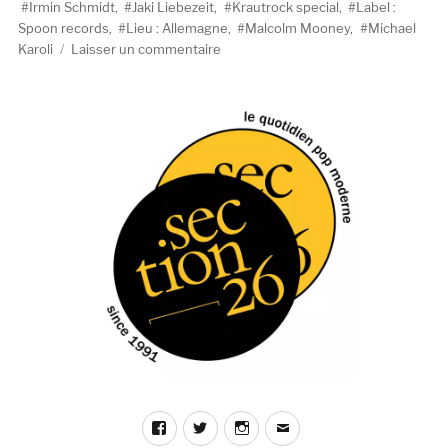
Irmin Schmidt
,
Jaki Liebezeit
,
Krautrock special
,
Label :
Spoon records
,
Lieu : Allemagne
,
Malcolm Mooney
,
Michael
sur
Karoli
Laisser un commentaire
Can
:
Trafic
d’influences
Facebook
Twitter
Instagram
E-
mail