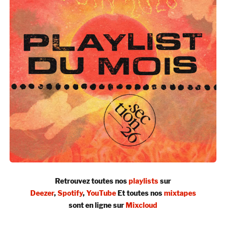
Retrouvez toutes nos
playlists
sur
Deezer
,
Spotify
,
YouTube
Et toutes nos
mixtapes
sont en ligne sur
Mixcloud