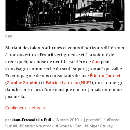
Can
Mariant des talents affirmés et venus d’horizons différents
à une ouverture d’esprit vertigineuse et à la volonté de
créer quelque chose de neuf, la carrière de
Can
peut
s’envisager comme celle du seul “super-groupe” qui vaille.
En compagnie de nos consultants de luxe
Étienne Jaumet
(
Zombie Zombie
) et
Fabrice Laureau
(
NLF3
), on s’immerge
dans les entrelacs d’une musique encore jamais entendue
jusque-là.
de « Can : Trafic d’influences »
Continuer la lecture
Auteur
Publié
Catégories
Étiquettes
Jean-François Le Puil
8 mars 2019
portrait
Damo
le
Suzuki
,
Genre : Krautrock
,
Groupe : Can
,
Holger Czukay
,