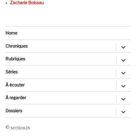
Zacharie Boissau
Home
ouvrir
Chroniques
le
sous-
menu
ouvrir
Rubriques
le
sous-
menu
ouvrir
Séries
le
sous-
menu
ouvrir
À écouter
le
sous-
menu
ouvrir
À regarder
le
sous-
menu
ouvrir
Dossiers
le
sous-
menu
section26