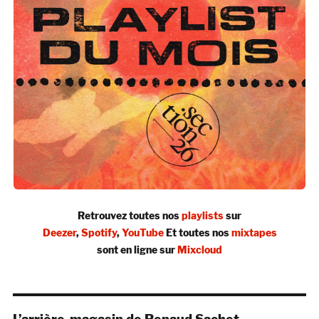
Retrouvez toutes nos
playlists
sur
Deezer
,
Spotify
,
YouTube
Et toutes nos
mixtapes
sont en ligne sur
Mixcloud