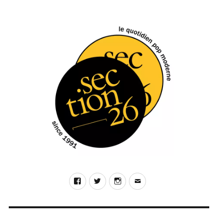
Sounds)
PAGE
des
PRÉC
ÉDE
publications
NTE
Facebook
Twitter
Instagram
E-
mail