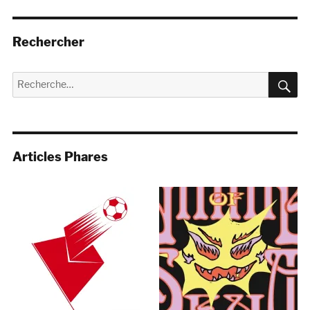
Rechercher
R
Recherche
pour :
Articles Phares