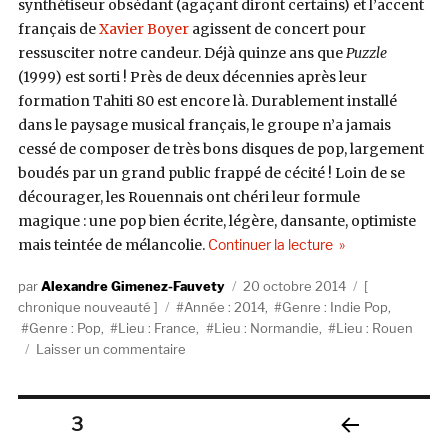
synthétiseur obsédant (agaçant diront certains) et l’accent
français de
Xavier Boyer
agissent de concert pour
ressusciter notre candeur. Déjà quinze ans que
Puzzle
(1999) est sorti ! Près de deux décennies après leur
formation Tahiti 80 est encore là. Durablement installé
dans le paysage musical français, le groupe n’a jamais
cessé de composer de très bons disques de pop, largement
boudés par un grand public frappé de cécité ! Loin de se
décourager, les Rouennais ont chéri leur formule
magique : une pop bien écrite, légère, dansante, optimiste
de « Tahiti 80, B
mais teintée de mélancolie.
Continuer la lecture
Auteur
Publié
Catégories
Alexandre Gimenez-Fauvety
20 octobre 2014
Étiquettes
le
chronique nouveauté
Année : 2014
,
Genre : Indie Pop
,
Genre : Pop
,
Lieu : France
,
Lieu : Normandie
,
Lieu : Rouen
sur
Laisser un commentaire
Tahiti
80,
Ballroom
Pagination
PAGE
3
(Human