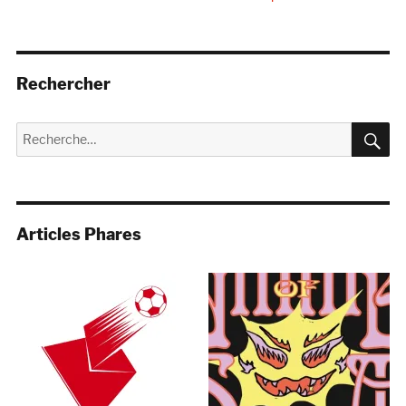
Rechercher
R
Recherche
pour :
Articles Phares