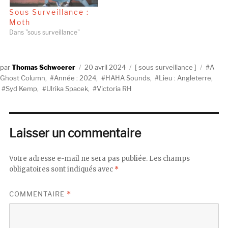
Sous Surveillance :
Moth
Dans "sous surveillance"
Auteur
Publié
Catégories
Étique
Thomas Schwoerer
20 avril 2024
sous surveillance
A
le
Ghost Column
,
Année : 2024
,
HAHA Sounds
,
Lieu : Angleterre
,
Syd Kemp
,
Ulrika Spacek
,
Victoria RH
Laisser un commentaire
Votre adresse e-mail ne sera pas publiée.
Les champs
obligatoires sont indiqués avec
*
COMMENTAIRE
*