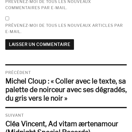
PRÉVENEZ-MOI DE TOUS LES NOUVEAUX
COMMENTAIRES PAR E-MAIL.
PRÉVENEZ-MOI DE TOUS LES NOUVEAUX ARTICLES PAR
E-MAIL.
Navigation
PRÉCÉDENT
Michel Cloup : « Coller avec le texte, sa
de
Publication
précédente :
palette de noirceur avec ses dégradés,
l’article
du gris vers le noir »
SUIVANT
Cléa Vincent, Ad vitam ærtenamour
Publication
suivante :