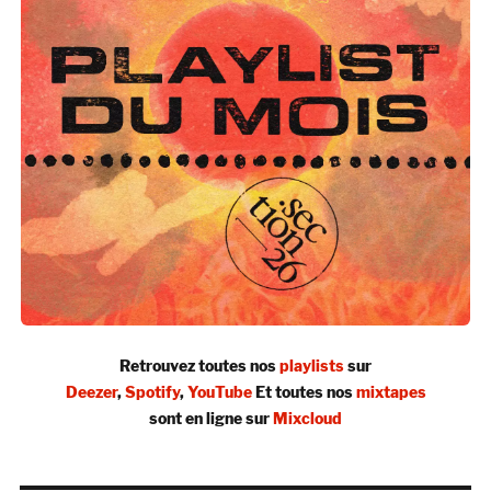
Retrouvez toutes nos
playlists
sur
Deezer
,
Spotify
,
YouTube
Et toutes nos
mixtapes
sont en ligne sur
Mixcloud