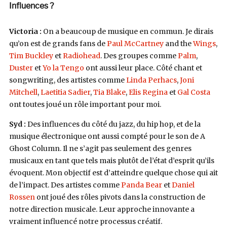
Influences ?
Victoria :
On a beaucoup de musique en commun. Je dirais
qu’on est de grands fans de
Paul McCartney
and the
Wings
,
Tim Buckley
et
Radiohead
. Des groupes comme
Palm
,
Duster
et
Yo la Tengo
ont aussi leur place. Côté chant et
songwriting, des artistes comme
Linda Perhacs
,
Joni
Mitchell
,
Laetitia Sadier
,
Tia Blake
,
Elis Regina
et
Gal Costa
ont toutes joué un rôle important pour moi.
Syd :
Des influences du côté du jazz, du hip hop, et de la
musique électronique ont aussi compté pour le son de A
Ghost Column. Il ne s’agit pas seulement des genres
musicaux en tant que tels mais plutôt de l’état d’esprit qu’ils
évoquent. Mon objectif est d’atteindre quelque chose qui ait
de l’impact. Des artistes comme
Panda Bear
et
Daniel
Rossen
ont joué des rôles pivots dans la construction de
notre direction musicale. Leur approche innovante a
vraiment influencé notre processus créatif.