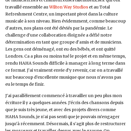
de musicien.nes et chanteur.euses talentueux.ses. qui ont
travaillé ensemble au
Wilton Way Studios
et au Total
Refreshment Centre, un important pivot dans la culture
musicale à son niveau. Bien évidemment, comme beaucoup
d’autres, nos plans ont été déviés par la pandémie. Le
challenge d’une collaboration éloignée a défié notre
détermination en tant que groupe d’amis et de musiciens.
Les gens ont déménagé, ont eu des bébés, et ont quitté
Londres. Ca a plus ou moins tué le projet et en même temps,
rendu HAHA Sounds difficile à manager à long terme dans
ce format. J’ai vraiment envie d’y revenir, car on a travaillé
sur beaucoup d’excellente musique que nous n’avons pas
eu le temps de finir.
J’ai parallèlement commencé à travailler un peu plus mon
écriture il y a quelques années. J’écris des chansons depuis
que je suis très jeune, et avec des projets divers comme
HAHA Sounds, je n’ai pas senti que je pouvais m’engager
jusqu’à récemment. Désormais, il s’agit plus de restructurer
les morceaux et travailler dessus avec le groupe. On