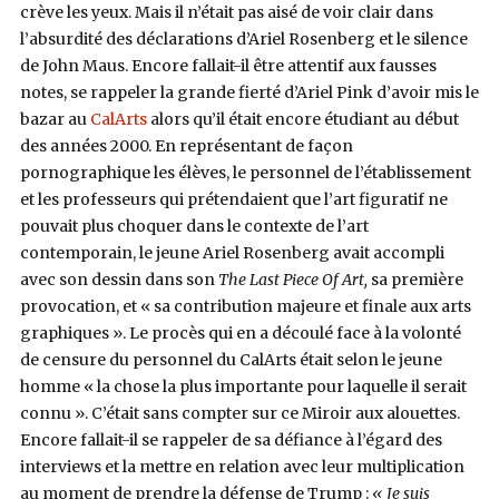
crève les yeux. Mais il n’était pas aisé de voir clair dans
l’absurdité des déclarations d’Ariel Rosenberg et le silence
de John Maus. Encore fallait-il être attentif aux fausses
notes, se rappeler la grande fierté d’Ariel Pink d’avoir mis le
bazar au
CalArts
alors qu’il était encore étudiant au début
des années 2000. En représentant de façon
pornographique les élèves, le personnel de l’établissement
et les professeurs qui prétendaient que l’art figuratif ne
pouvait plus choquer dans le contexte de l’art
contemporain, le jeune Ariel Rosenberg avait accompli
avec son dessin dans son
The Last Piece Of Art,
sa première
provocation, et « sa contribution majeure et finale aux arts
graphiques ». Le procès qui en a découlé face à la volonté
de censure du personnel du CalArts était selon le jeune
homme « la chose la plus importante pour laquelle il serait
connu ». C’était sans compter sur ce Miroir aux alouettes.
Encore fallait-il se rappeler de sa défiance à l’égard des
interviews et la mettre en relation avec leur multiplication
au moment de prendre la défense de Trump :
« Je suis