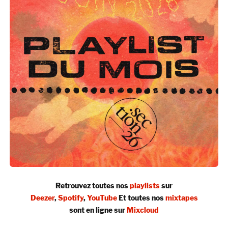
Retrouvez toutes nos
playlists
sur
Deezer
,
Spotify
,
YouTube
Et toutes nos
mixtapes
sont en ligne sur
Mixcloud