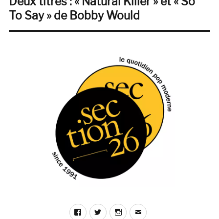
Deux titres : « Natural Killer » et « So
suivante :
To Say » de Bobby Would
Facebook
Twitter
Instagram
E-