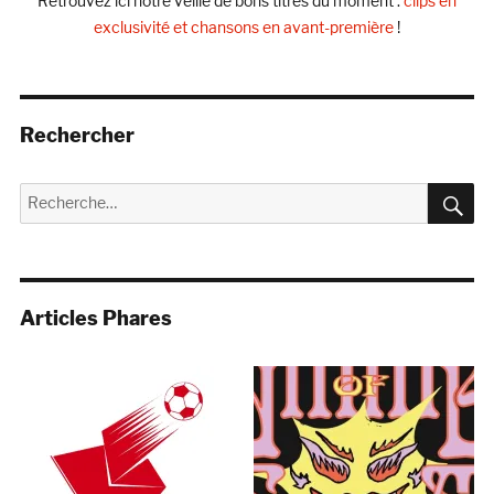
Retrouvez ici notre veille de bons titres du moment :
clips en
exclusivité et chansons en avant-première
!
Rechercher
R
Recherche
pour :
Articles Phares