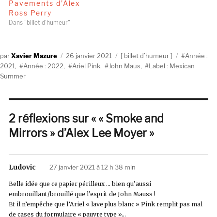
Pavements d’Alex
Ross Perry
Dans "billet d’humeur"
Auteur
Publié
Catégories
Étiquettes
Xavier Mazure
26 janvier 2021
billet d’humeur
Année :
le
2021
,
Année : 2022
,
Ariel Pink
,
John Maus
,
Label : Mexican
Summer
2 réflexions sur « « Smoke and
Mirrors » d’Alex Lee Moyer »
Ludovic
dit :
27 janvier 2021 à 12 h 38 min
Belle idée que ce papier périlleux … bien qu’aussi
embrouillant/brouillé que l’esprit de John Mauss !
Et il n’empêche que l’Ariel « lave plus blanc » Pink remplit pas mal
de cases du formulaire « pauvre type »…