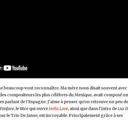
que beaucoup vont reconnaître. Ma mère nous disait souvent avec
 des compositeurs les plus célèbres du Mexique, avait composé u
ires parlant de l’Espagne. J’aime à penser qu’on retrouve un peu d
Fanfare
, le titre qui ouvre
Hella Love
, ainsi que dans l’intro de
Luz D
 par le Trio De Janse, est incroyable. Principalement grâce à ses