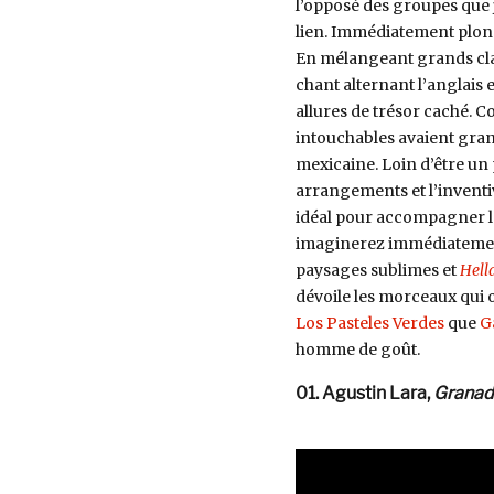
l’opposé des groupes que j
lien. Immédiatement plongé
En mélangeant grands cla
chant alternant l’anglais 
allures de trésor caché. 
intouchables avaient grand
mexicaine. Loin d’être un 
arrangements et l’inventiv
idéal pour accompagner le
imaginerez immédiatement 
paysages sublimes et
Hell
dévoile les morceaux qui o
Los Pasteles Verdes
que
G
homme de goût.
01. Agustin Lara,
Granad