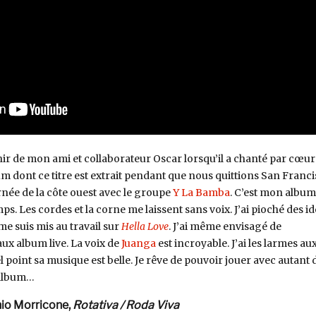
ir de mon ami et collaborateur Oscar lorsqu’il a chanté par cœur
bum dont ce titre est extrait pendant que nous quittions San Franci
rnée de la côte ouest avec le groupe
Y La Bamba
. C’est mon album
mps. Les cordes et la corne me laissent sans voix. J’ai pioché des i
me suis mis au travail sur
Hella Love
. J’ai même envisagé de
ux album live. La voix de
Juanga
est incroyable. J’ai les larmes au
 point sa musique est belle. Je rêve de pouvoir jouer avec autant 
 album…
nio Morricone,
Rotativa / Roda Viva