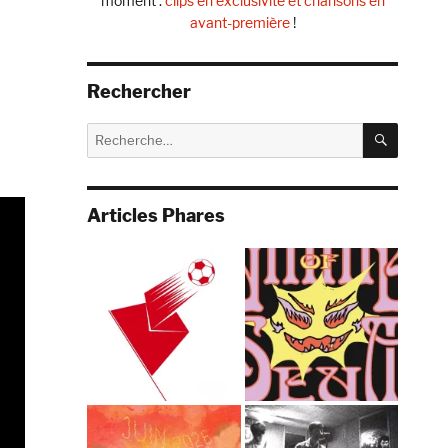
moment :
clips en exclusivité et chansons en
avant-première
!
Rechercher
RECHE
Recherche
pour :
Articles Phares