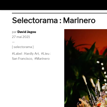
Selectorama : Marinero
Auteur
David Jegou
Publié
27 mai 2021
le
Catégories
selectorama
Étiquettes
Label : Hardly Art
,
Lieu :
San Francisco
,
Marinero