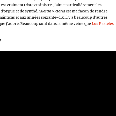
 est vraiment triste et sinistre. J’aime particulièrement les
d’orgue et de synthé.
Nuestra Victoria
est ma façon de rendre
nticas et aux années soixante-dix. Il y a beaucoup d’autres
que j’adore. Beaucoup sont dans la même veine que
Los Pasteles
a