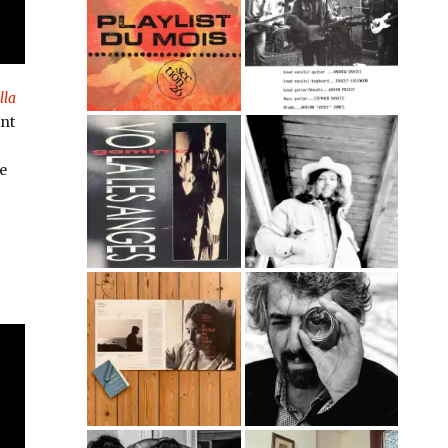
lla
ent
e