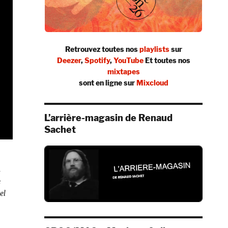
Retrouvez toutes nos
playlists
sur
Deezer
,
Spotify
,
YouTube
Et toutes nos
mixtapes
sont en ligne sur
Mixcloud
L’arrière-magasin de Renaud
Sachet
n
e
el