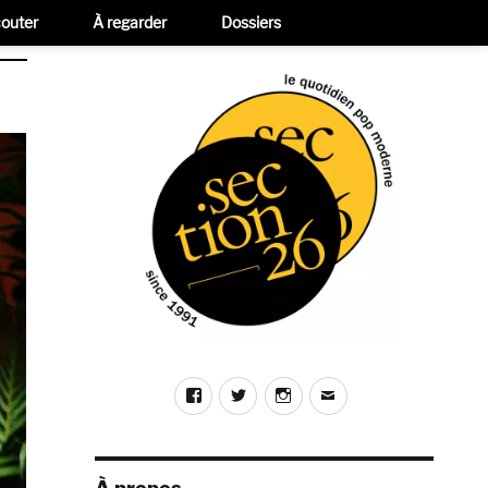
outer
À regarder
Dossiers
Facebook
Twitter
Instagram
E-
mail