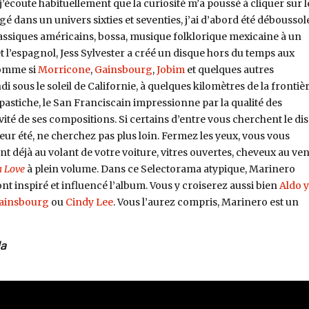
’écoute habituellement que la curiosité m’a poussé à cliquer sur l
 dans un univers sixties et seventies, j’ai d’abord été déboussolé
ssiques américains, bossa, musique folklorique mexicaine à un
et l’espagnol, Jess Sylvester a créé un disque hors du temps aux
Comme si
Morricone
,
Gainsbourg
,
Jobim
et quelques autres
i sous le soleil de Californie, à quelques kilomètres de la frontiè
pastiche, le San Franciscain impressionne par la qualité des
ité de ses compositions. Si certains d’entre vous cherchent le di
ur été, ne cherchez pas plus loin. Fermez les yeux, vous vous
déjà au volant de votre voiture, vitres ouvertes, cheveux au ven
a Love
à plein volume. Dans ce Selectorama atypique, Marinero
nt inspiré et influencé l’album. Vous y croiserez aussi bien
Aldo y
ainsbourg
ou
Cindy Lee
. Vous l’aurez compris, Marinero est un
a