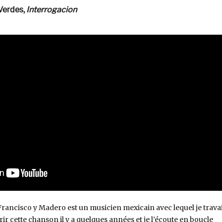
 Verdes,
Interrogacion
rancisco y Madero est un musicien mexicain avec lequel je travai
rir cette chanson il y a quelques années et je l’écoute en boucle