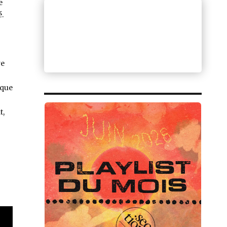
e
.
re
sque
t,