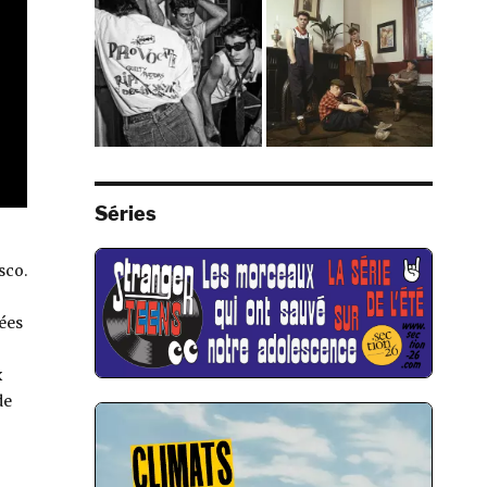
Séries
sco.
dées
x
de