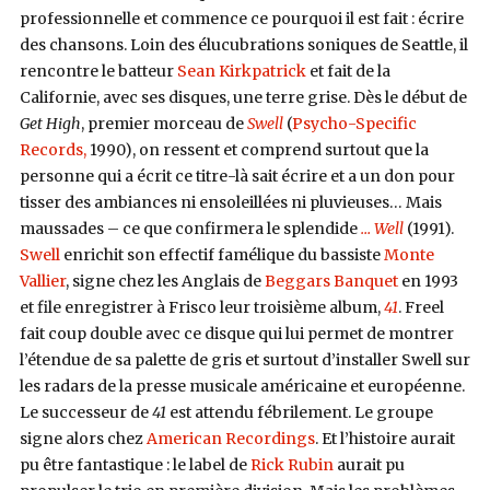
professionnelle et commence ce pourquoi il est fait : écrire
des chansons. Loin des élucubrations soniques de Seattle, il
rencontre le batteur
Sean Kirkpatrick
et fait de la
Californie, avec ses disques, une terre grise. Dès le début de
Get High
, premier morceau de
Swell
(
Psycho-Specific
Records,
1990), on ressent et comprend surtout que la
personne qui a écrit ce titre-là sait écrire et a un don pour
tisser des ambiances ni ensoleillées ni pluvieuses… Mais
maussades – ce que confirmera le splendide
… Well
(1991).
Swell
enrichit son effectif famélique du bassiste
Monte
Vallier
, signe chez les Anglais de
Beggars Banquet
en 1993
et file enregistrer à Frisco leur troisième album,
41
. Freel
fait coup double avec ce disque qui lui permet de montrer
l’étendue de sa palette de gris et surtout d’installer Swell sur
les radars de la presse musicale américaine et européenne.
Le successeur de
41
est attendu fébrilement. Le groupe
signe alors chez
American Recordings
. Et l’histoire aurait
pu être fantastique : le label de
Rick Rubin
aurait pu