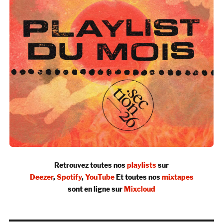
Retrouvez toutes nos
playlists
sur
Deezer
,
Spotify
,
YouTube
Et toutes nos
mixtapes
sont en ligne sur
Mixcloud