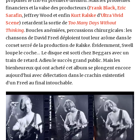
propulser le trio en première division. Mais les problèmes
financiers et la valse des producteurs (
Frank Black
,
Eric
Sarafin
, Jeffrey Wood et enfin
Kurt Ralske
d’
Ultra Vivid
Scene
) retardent la sortie de
Too Many Days Without
Thinking
. Boucles anémiées, percussions chirurgicales : les
chansons de David Freel déploient tout leur arôme dans le
corset serré de la production de Ralske. Évidemment, Swell
loupe le coche… Le disque est sorti chez Beggars avec un
train de retard. Adieu le succès grand public. Mais les
bienheureux qui ont acheté cet album se plongent encore
aujourd’hui avec délectation dans le crachin existentiel
d’un Freel au final intouchable.