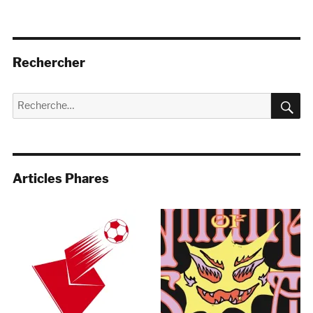
Rechercher
R
Recherche
pour :
Articles Phares