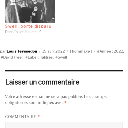
Swell, porté disparu
Dans "billet d’humeur"
Auteur
Publié
Catégories
Étiquettes
Louis Teyssedou
19 avril 2022
hommage
Année : 2022
,
le
David Freel
,
Label : Talitres
,
Swell
Laisser un commentaire
Votre adresse e-mail ne sera pas publiée.
Les champs
obligatoires sont indiqués avec
*
COMMENTAIRE
*