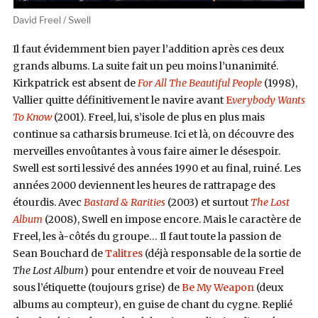
David Freel / Swell
Il faut évidemment bien payer l’addition après ces deux
grands albums. La suite fait un peu moins l’unanimité.
Kirkpatrick est absent de
For All The Beautiful People
(1998),
Vallier quitte définitivement le navire avant
E
verybody Wants
To Know
(2001). Freel, lui, s’isole de plus en plus mais
continue sa catharsis brumeuse. Ici et là, on découvre des
merveilles envoûtantes à vous faire aimer le désespoir.
Swell est sorti lessivé des années 1990 et au final, ruiné. Les
années 2000 deviennent les heures de rattrapage des
étourdis. Avec
Bastard & Rarities
(2003) et surtout
The Lost
Album
(2008), Swell en impose encore. Mais le caractère de
Freel, les à-côtés du groupe… Il faut toute la passion de
Sean Bouchard de
Talitres
(déjà responsable de la sortie de
The Lost Album
) pour entendre et voir de nouveau Freel
sous l’étiquette (toujours grise) de
Be My Weapon
(deux
albums au compteur), en guise de chant du cygne. Replié