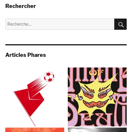
Rechercher
R
Recherche
pour :
Articles Phares