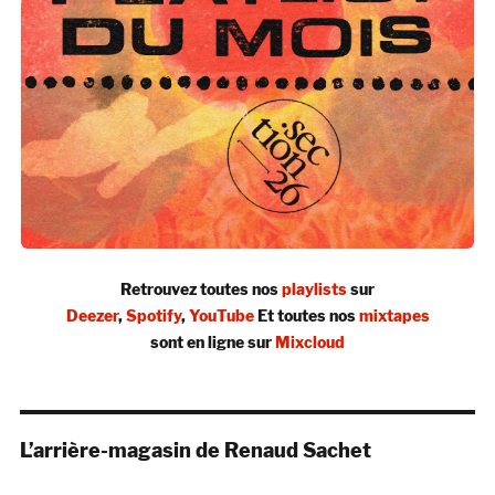
Retrouvez toutes nos
playlists
sur
Deezer
,
Spotify
,
YouTube
Et toutes nos
mixtapes
sont en ligne sur
Mixcloud
L’arrière-magasin de Renaud Sachet