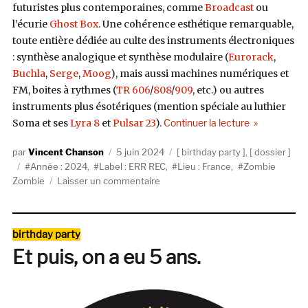
futuristes plus contemporaines, comme
Broadcast
ou
l’écurie
Ghost Box
. Une cohérence esthétique remarquable,
toute entière dédiée au culte des instruments électroniques
: synthèse analogique et synthèse modulaire (
Eurorack
,
Buchla
,
Serge
,
Moog
), mais aussi machines numériques et
FM, boites à rythmes (
TR 606
/
808
/
909
, etc.) ou autres
instruments plus ésotériques (mention spéciale au luthier
de « Les 10 
Soma et ses
Lyra 8
et
Pulsar 23
).
Continuer la lecture
Auteur
Publié
Catégories
Vincent Chanson
5 juin 2024
birthday party
,
dossier
Étiquettes
le
Année : 2024
,
Label : ERR REC
,
Lieu : France
,
Zombie
sur
Zombie
Laisser un commentaire
Les
10
ans
Catégories
birthday party
de
Et puis, on a eu 5 ans.
ERR
REC