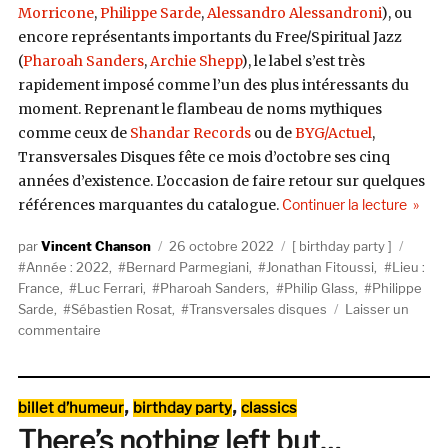
Morricone
,
Philippe Sarde
,
Alessandro Alessandroni
), ou
encore représentants importants du Free/Spiritual Jazz
(
Pharoah Sanders
,
Archie Shepp
), le label s’est très
rapidement imposé comme l’un des plus intéressants du
moment. Reprenant le flambeau de noms mythiques
comme ceux de
Shandar Records
ou de
BYG/Actuel
,
Transversales Disques fête ce mois d’octobre ses cinq
années d’existence. L’occasion de faire retour sur quelques
de « C
références marquantes du catalogue.
Continuer la lecture
Auteur
Publié
Catégories
Étique
Vincent Chanson
26 octobre 2022
birthday party
le
Année : 2022
,
Bernard Parmegiani
,
Jonathan Fitoussi
,
Lieu :
France
,
Luc Ferrari
,
Pharoah Sanders
,
Philip Glass
,
Philippe
Sarde
,
Sébastien Rosat
,
Transversales disques
Laisser un
sur
commentaire
Cinq
bougies
pour
Catégories
,
,
billet d’humeur
birthday party
classics
Transversales
There’s nothing left but…
Disques