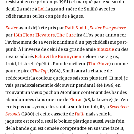
résistant en ce printemps 1981) et marqué par le sceau du
deuil (la mère à
Lol
, la grand-mère de Smith) avec les
célébrations ou les congés de Pâques.
Easter
ayant déjà été pris par
Patti Smith
,
Easter Everywhere
par
13th Floor Elevators
,
The Cure
ira à l’os pour annoncer
l’avènement de sa version intime d’un psychédelisme post-
punk. À l’inverse de celui de sa grande amie
Siouxsie
ou des
rivaux adorés
Echo & the Bunnymen
, celui-ci sera gris,
froid, triste et répétitif. Pour le meilleur (
The Glove
) comme
pour le pire (
The Top
, 1984), Smith aura la chance de
redécouvrir la couleur quelques saisons plus tard. Et moi, je
vais paradoxalement le découvrir pendant l’été 1986, en
trouvant un vieux pochon Montlaur contenant des bandes
abandonnées dans une rue de
Florac
(48, la Lozère). Je n’en
crois pas mes yeux, elles sont là sur le trottoir, il y a
Seventeen
Seconds
(1980) et cette cassette de
Faith
mais seule la
jaquette est restée, seul le boitier plastique aussi. Mais foin
de la bande qui est censée comprendre en sus une face B,