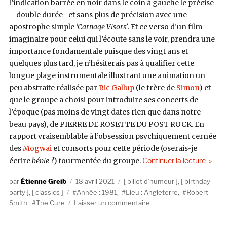
l’indication barrée en noir dans le coin à gauche le précise
– double durée- et sans plus de précision avec une
apostrophe simple
‘
Carnage Visors’
. Et ce verso d’un film
imaginaire pour celui qui l’écoute sans le voir, prendra une
importance fondamentale puisque des vingt ans et
quelques plus tard, je n’hésiterais pas à qualifier cette
longue plage instrumentale illustrant une animation un
peu abstraite réalisée par
Ric Gallup
(le frère de
Simon
) et
que le groupe a choisi pour introduire ses concerts de
l’époque (pas moins de vingt dates rien que dans notre
beau pays), de PIERRE DE ROSETTE DU POST ROCK. En
rapport vraisemblable à l’obsession psychiquement cernée
des
Mogwai
et consorts pour cette période (oserais-je
de « Th
écrire
bénie
?) tourmentée du groupe.
Continuer la lecture
Auteur
Publié
Catégories
Étienne Greib
18 avril 2021
billet d’humeur
,
birthday
Étiquettes
le
party
,
classics
Année : 1981
,
Lieu : Angleterre
,
Robert
sur
Smith
,
The Cure
Laisser un commentaire
There’s
nothing