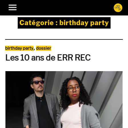
Catégorie :
birthday party
Catégories
,
birthday party
dossier
Les 10 ans de ERR REC