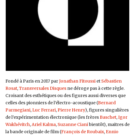
Fondé à Paris en 2017 par
Jonathan Fitoussi
et
Sébastien
Rosat
,
Transversales Disques
ne déroge pas à cette règle.
Croisant des esthétiques ou des figures aussi diverses que
celles des pionniers de l’électro-acoustique (
Bernard
Parmegiani
,
Luc Ferrari
,
Pierre Henry
), figures singulières
de l’expérimentation électronique (les frères
Baschet
,
Igor
Wakhévitch
,
Ariel Kalma
,
Suzanne Ciani
bientôt), maitres de
la bande originale de film (
François de Roubaix
,
Ennio