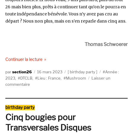
26 mais bien plus, prêts à continuer tant qu’on le pourra en
toute indépendance bénévole. Vous n’y avez pas cru au
départ ? Nous non plus, mais on s’en reparle dans cinq ans.
Thomas Schwoerer
de « Et puis, on a eu 5 ans. »
Continuer la lecture
Auteur
Publié
Catégories
Étiquettes
section26
16 mars 2023
birthday party
Année :
le
2023
,
DTCLB
,
Lieu : France
,
Mushroom
Laisser un
sur
commentaire
Et
puis,
on
Catégories
birthday party
a
Cinq bougies pour
eu
5
Transversales Disques
ans.