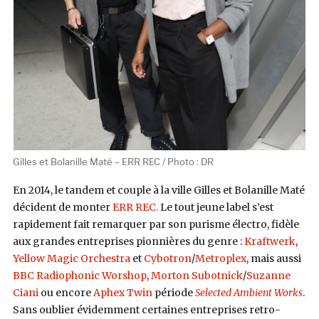
Gilles et Bolanille Maté – ERR REC / Photo : DR
En 2014, le tandem et couple à la ville Gilles et Bolanille Maté
décident de monter
ERR REC.
Le tout jeune label s’est
rapidement fait remarquer par son purisme électro, fidèle
aux grandes entreprises pionnières du genre :
Kraftwerk
,
Yellow Magic Orchestra
et
Cybotron
/
Metroplex
, mais aussi
BBC Radiophonic Worshop
,
Morton Subotnick
/
Suzanne
Ciani
ou encore
Aphex Twin
période
Selected Ambient Works
.
Sans oublier évidemment certaines entreprises retro-