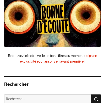
Retrouvez ici notre veille de bons titres du moment :
clips en
exclusivité et chansons en avant-première
!
Rechercher
R
Recherche
pour :