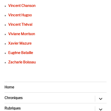
Vincent Chanson
Vincent Hugoo
Vincent Théval
Viviane Morrison
Xavier Mazure
Eugène Bataille
Zacharie Boissau
Home
ouvrir
Chroniques
le
sous-
menu
ouvrir
Rubriques