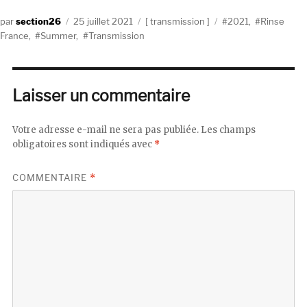
Auteur
Publié
Catégories
Étiquettes
section26
25 juillet 2021
transmission
2021
,
Rinse
le
France
,
Summer
,
Transmission
Laisser un commentaire
Votre adresse e-mail ne sera pas publiée.
Les champs
obligatoires sont indiqués avec
*
COMMENTAIRE
*