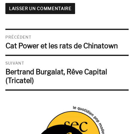
Navigation
PRÉCÉDENT
Cat Power et les rats de Chinatown
de
Publication
précédente :
l’article
SUIVANT
Bertrand Burgalat, Rêve Capital
Publication
suivante :
(Tricatel)