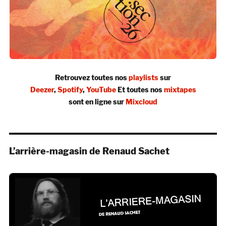
Retrouvez toutes nos
playlists
sur
Deezer
,
Spotify
,
YouTube
Et toutes nos
mixtapes
sont en ligne sur
Mixcloud
L’arrière-magasin de Renaud Sachet