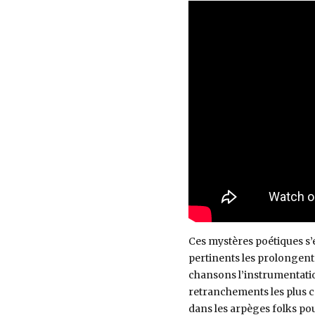
Ces mystères poétiques s’
pertinents les prolongent.
chansons l’instrumentatio
retranchements les plus c
dans les arpèges folks po