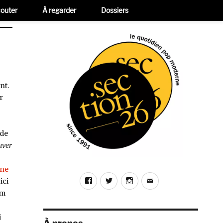
outer
À regarder
Dossiers
nt.
r
 de
uver
ane
Facebook
Twitter
Instagram
E-
ici
mail
um
i