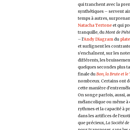
qui tranchent avec la prem
synthétiques – servent ain
temps à autres, surprenan
Natacha Tertone
et qui pr
tranquille, du
Mont de Piét
– l’
Andy Diagram
du
plat
et surlignent les contras
s’enchaînent, sur les no
différents, les bruissemen
quelques secondes plus t
finale du
Bon, la Brute et le
nombreux. Certains ont d
cette manière d’entremêle
On songe parfois, aussi, 
mélancolique ou même à cer
rythmes et la capacité à 
dans les artifices de l’exo
que précieux,
La Société de
pour transposer, sans les 