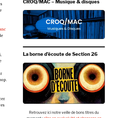
CROQ/MAC – Musique & disques
rs
e
anc
le
La borne d’écoute de Section 26
,
e
ur
pop.
rer
res
Retrouvez ici notre veille de bons titres du