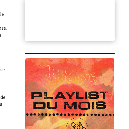
le
ure.
s
–
 se
 de
du