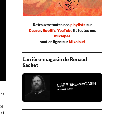
Retrouvez toutes nos
playlists
sur
Deezer
,
Spotify
,
YouTube
Et toutes nos
mixtapes
sont en ligne sur
Mixcloud
L’arrière-magasin de Renaud
Sachet
des
ôt
 et