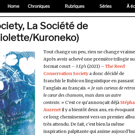
Home
Chroniques
Rubriques
Séries
À éc
iety, La Société de
iolette/Kuroneko)
Tout change un peu, rien ne change vraime
Après avoir achevé une première trilogie su
format court –
3 Ep’s
(2021) –
The Reed
Conservation Society
a donc décidé de
franchir le Rubicon linguistique en passant
l’anglais au français.
« Je suis curieux de retro
le cœur des chansons, mais dans un autre
contexte. »
C’est ce qu’annonçait déjà
Stéph
Auzenet
il y a bientôt deux ans, en évoquant 
ce long cheminement vers un premier alb
très attendu. De fait, c’est bien la même
inspiration palpitante qui anime aujourd’hu