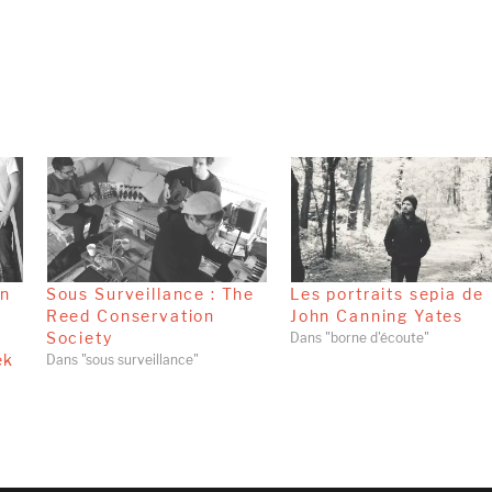
on
Sous Surveillance : The
Les portraits sepia de
d
Reed Conservation
John Canning Yates
Society
Dans "borne d'écoute"
ek
Dans "sous surveillance"