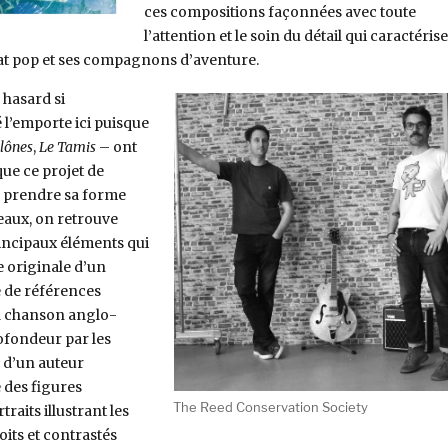
ces compositions façonnées avec toute
l’attention et le soin du détail qui caractéris
at pop et ses compagnons d’aventure.
 hasard si
 l’emporte ici puisque
lônes
,
Le Tamis
– ont
ue ce projet de
r prendre sa forme
ceaux, on retrouve
incipaux éléments qui
e originale d’un
é de références
la chanson anglo-
ofondeur par les
 d’un auteur
 des figures
The Reed Conservation Society
raits illustrant les
roits et contrastés