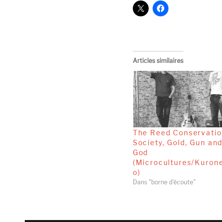
Articles similaires
The Reed Conservati
Society, Gold, Gun an
God
(Microcultures/Kuron
o)
Dans "borne d'écoute"