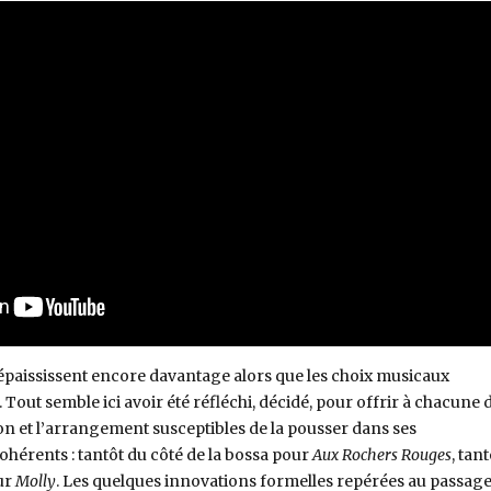
épaississent encore davantage alors que les choix musicaux
 Tout semble ici avoir été réfléchi, décidé, pour offrir à chacune 
n et l’arrangement susceptibles de la pousser dans ses
ohérents : tantôt du côté de la bossa pour
Aux Rochers Rouges
, tant
ur
Molly
. Les quelques innovations formelles repérées au passage