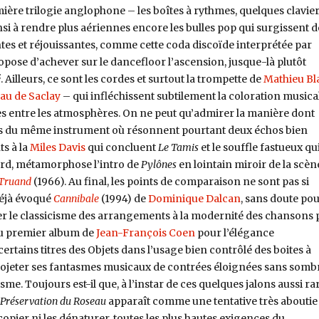
ière trilogie anglophone – les boîtes à rythmes, quelques clavie
si à rendre plus aériennes encore les bulles pop qui surgissent d
tes et réjouissantes, comme cette coda discoïde interprétée par
opose d’achever sur le dancefloor l’ascension, jusque-là plutôt
é
. Ailleurs, ce sont les cordes et surtout la trompette de
Mathieu Bl
eau de Saclay
– qui infléchissent subtilement la coloration musica
tes entre les atmosphères. On ne peut qu’admirer la manière dont
tes du même instrument où résonnent pourtant deux échos bien
ts à la
Miles Davis
qui concluent
Le Tamis
et le souffle fastueux qui
ard, métamorphose l’intro de
Pylônes
en lointain miroir de la scèn
 Truand
(1966). Au final, les points de comparaison ne sont pas si
éjà évoqué
Cannibale
(1994) de
Dominique Dalcan
, sans doute po
r le classicisme des arrangements à la modernité des chansons 
au premier album de
Jean-François Coen
pour l’élégance
tains titres des Objets dans l’usage bien contrôlé des boites à
projeter ses fantasmes musicaux de contrées éloignées sans somb
tisme. Toujours est-il que, à l’instar de ces quelques jalons aussi ra
 Préservation du Roseau
apparaît comme une tentative très aboutie
copier ni les dénaturer, toutes les plus hautes exigences du