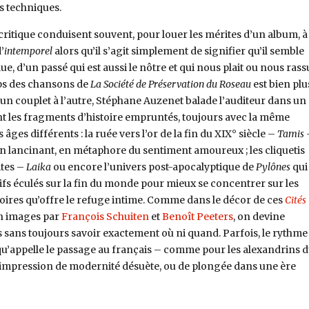
ts techniques.
 critique conduisent souvent, pour louer les mérites d’un album, à 
’
intemporel
alors qu’il s’agit simplement de signifier qu’il semble
e, d’un passé qui est aussi le nôtre et qui nous plait ou nous rass
mps des chansons de
La Société de Préservation du Roseau
est bien plu
un couplet à l’autre, Stéphane Auzenet balade l’auditeur dans un
 les fragments d’histoire empruntés, toujours avec la même
âges différents : la ruée vers l’or de la fin du XIX° siècle –
Tamis
in lancinant, en métaphore du sentiment amoureux ; les cliquetis
ites –
Laika
ou encore l’univers post-apocalyptique de
Pylônes
qui
ifs éculés sur la fin du monde pour mieux se concentrer sur les
oires qu’offre le refuge intime. Comme dans le décor de ces
Cités
en images par
François Schuiten
et
Benoît Peeters
, on devine
s sans toujours savoir exactement où ni quand. Parfois, le rythme
 qu’appelle le passage au français – comme pour les alexandrins 
e impression de modernité désuète, ou de plongée dans une ère