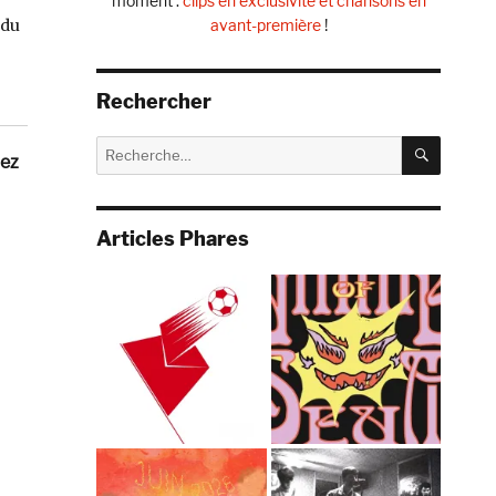
moment :
clips en exclusivité et chansons en
 du
avant-première
!
Rechercher
RECHE
Recherche
hez
pour :
Articles Phares