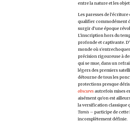
entre la nature et les obje
Les paresses de l’écriture
qualifier commodément d
surgir d’une époque révolu
L’inscription hors du te
profonde et captivante. D’
monde où s’entrechoquent
précision rigoureuse à des 
qui se mue, dans un refra
légers des premiers satell
détourne de tous les ponc
protections presque déris
obscures
autrefois mises 
aisément qu’on est ailleur
la versification classique
Tamis
– participe de cett
incomplètement définie.