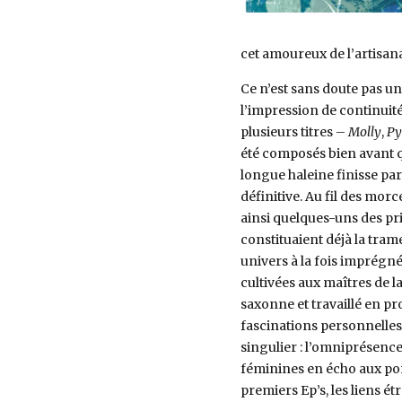
cet amoureux de l’artisan
Ce n’est sans doute pas un
l’impression de continuité
plusieurs titres –
Molly
,
Py
été composés bien avant q
longue haleine finisse pa
définitive. Au fil des mor
ainsi quelques-uns des pr
constituaient déjà la tram
univers à la fois imprégn
cultivées aux maîtres de 
saxonne et travaillé en pr
fascinations personnelles
singulier : l’omniprésence
féminines en écho aux port
premiers Ep’s, les liens ét