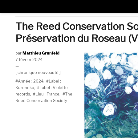
The Reed Conservation Soc
Préservation du Roseau (V
Auteur
Matthieu Grunfeld
Publié
7 février 2024
le
Catégories
chronique nouveauté
Étiquettes
Année : 2024
,
Label :
Kuroneko
,
Label : Violette
records
,
Lieu : France
,
The
Reed Conservation Society