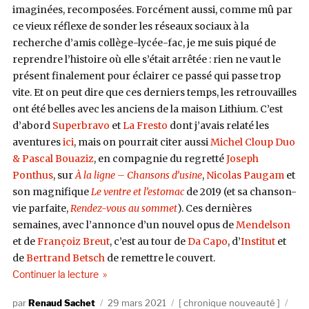
imaginées, recomposées. Forcément aussi, comme mû par
ce vieux réflexe de sonder les réseaux sociaux à la
recherche d’amis collège-lycée-fac, je me suis piqué de
reprendre l’histoire où elle s’était arrêtée : rien ne vaut le
présent finalement pour éclairer ce passé qui passe trop
vite. Et on peut dire que ces derniers temps, les retrouvailles
ont été belles avec les anciens de la maison Lithium. C’est
d’abord
Superbravo
et
La Fresto
dont j’avais relaté les
aventures
ici
, mais on pourrait citer aussi
Michel Cloup Duo
& Pascal Bouaziz
, en compagnie du regretté
Joseph
Ponthus
, sur
À la ligne – Chansons d’usine
,
Nicolas Paugam
et
son magnifique
Le ventre et l’estomac
de 2019 (et sa chanson-
vie parfaite,
Rendez-vous au sommet
). Ces dernières
semaines, avec l’annonce d’un nouvel opus de
Mendelson
et de
Françoiz Breut
, c’est au tour de
Da Capo
, d’
Institut
et
de
Bertrand Betsch
de remettre le couvert.
de « Bertrand Betsch, Demande à la poussière (Mi
Continuer la lecture
Auteur
Publié
Catégories
Éti
Renaud Sachet
29 mars 2021
chronique nouveauté