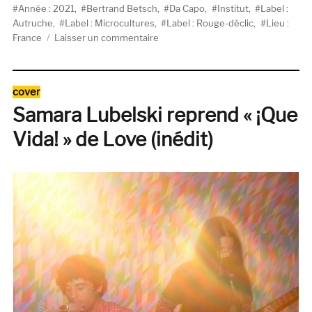
le
Année : 2021
,
Bertrand Betsch
,
Da Capo
,
Institut
,
Label :
Autruche
,
Label : Microcultures
,
Label : Rouge-déclic
,
Lieu :
sur
France
Laisser un commentaire
Bertrand
Betsch,
Demande
Catégories
cover
à
Samara Lubelski reprend « ¡Que
la
poussière
Vida! » de Love (inédit)
(Microcultures)
/
Institut,
L’effet
whaou
des
zones
côtières
(Rouge-
déclic)
/
Da