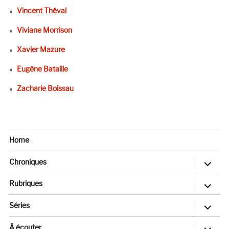
Vincent Théval
Viviane Morrison
Xavier Mazure
Eugène Bataille
Zacharie Boissau
Home
ouvrir
Chroniques
le
sous-
menu
ouvrir
Rubriques
le
sous-
menu
ouvrir
Séries
le
sous-
menu
ouvrir
À écouter