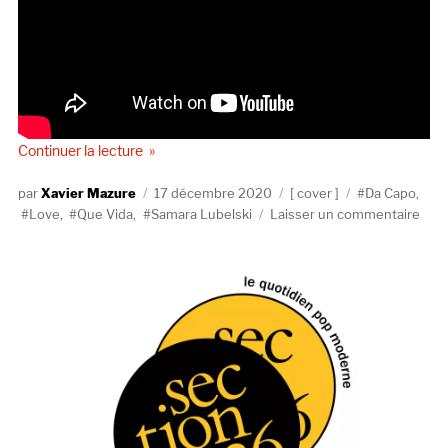
de « Samara Lubelski reprend « ¡Que Vida! » de Lo
Continuer la lecture
Auteur
Publié
Catégories
Étiquettes
Xavier Mazure
17 décembre 2020
cover
Da Capo
,
le
sur
Love
,
Que Vida
,
Samara Lubelski
Laisser un commentaire
Sam
Lube
repr
« ¡Q
Vida!
de
Lov
(inéd