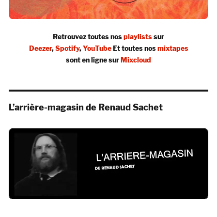
Retrouvez toutes nos
playlists
sur
Deezer
,
Spotify
,
YouTube
Et toutes nos
mixtapes
sont en ligne sur
Mixcloud
L’arrière-magasin de Renaud Sachet