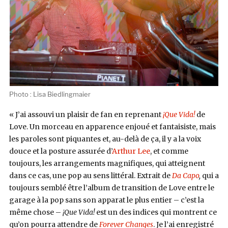
Capo,
Paradise
(Autruche)
Photo : Lisa Biedlingmaier
« J’ai assouvi un plaisir de fan en reprenant
¡Que Vida!
de
Love. Un morceau en apparence enjoué et fantaisiste, mais
les paroles sont piquantes et, au-delà de ça, il y a la
voix
douce et la posture assurée d’
Arthur Lee
, et comme
toujours, les arrangements magnifiques, qui atteignent
dans ce cas, une pop au sens littéral. Extrait de
Da Capo
,
qui a
toujours semblé être l’album de transition de Love entre le
garage à la pop sans son apparat le plus entier – c’est la
même chose –
¡Que Vida!
est un des
indices qui montrent ce
qu’on pourra attendre de
Forever Changes
. Je l’ai enregistré