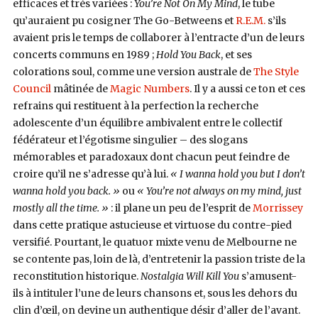
efficaces et très variées :
You’re Not On My Mind
, le tube
qu’auraient pu cosigner The Go-Betweens et
R.E.M.
s’ils
avaient pris le temps de collaborer à l’entracte d’un de leurs
concerts communs en 1989 ;
Hold You Back
, et ses
colorations soul, comme une version australe de
The Style
Council
mâtinée de
Magic Numbers
. Il y a aussi ce ton et ces
refrains qui restituent à la perfection la recherche
adolescente d’un équilibre ambivalent entre le collectif
fédérateur et l’égotisme singulier – des slogans
mémorables et paradoxaux dont chacun peut feindre de
croire qu’il ne s’adresse qu’à lui.
« I wanna hold you but I don’t
wanna hold you back. »
ou
« You’re not always on my mind, just
mostly all the time. »
: il plane un peu de l’esprit de
Morrissey
dans cette pratique astucieuse et virtuose du contre-pied
versifié. Pourtant, le quatuor mixte venu de Melbourne ne
se contente pas, loin de là, d’entretenir la passion triste de la
reconstitution historique.
Nostalgia Will Kill You
s’amusent-
ils à intituler l’une de leurs chansons et, sous les dehors du
clin d’œil, on devine un authentique désir d’aller de l’avant.