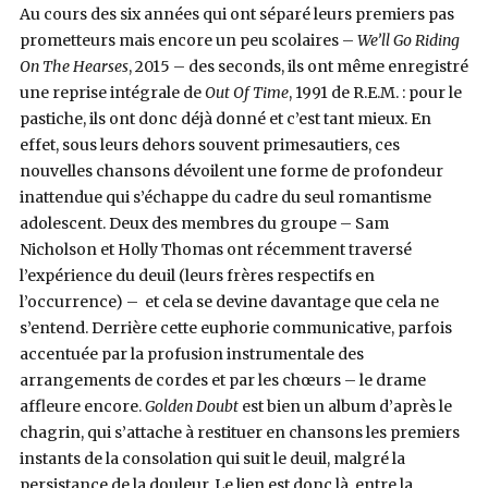
Au cours des six années qui ont séparé leurs premiers pas
prometteurs mais encore un peu scolaires –
We’ll Go Riding
On The Hearses
, 2015 – des seconds, ils ont même enregistré
une reprise intégrale de
Out Of Time
, 1991 de R.E.M. : pour le
pastiche, ils ont donc déjà donné et c’est tant mieux. En
effet, sous leurs dehors souvent primesautiers, ces
nouvelles chansons dévoilent une forme de profondeur
inattendue qui s’échappe du cadre du seul romantisme
adolescent. Deux des membres du groupe – Sam
Nicholson et Holly Thomas ont récemment traversé
l’expérience du deuil (leurs frères respectifs en
l’occurrence) – et cela se devine davantage que cela ne
s’entend. Derrière cette euphorie communicative, parfois
accentuée par la profusion instrumentale des
arrangements de cordes et par les chœurs – le drame
affleure encore.
Golden Doubt
est bien un album d’après le
chagrin, qui s’attache à restituer en chansons les premiers
instants de la consolation qui suit le deuil, malgré la
persistance de la douleur. Le lien est donc là, entre la