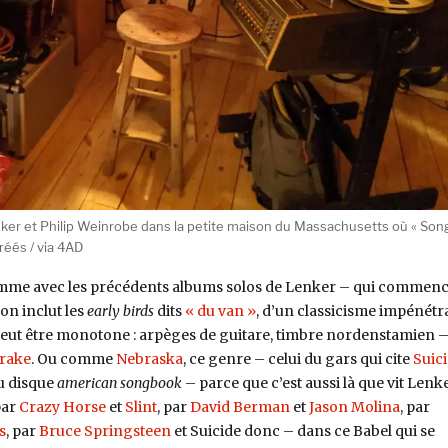
ker et Philip Weinrobe dans la petite maison du Massachusetts où « Son
réés / via 4AD
mme avec les précédents albums solos de Lenker – qui commen
’on inclut les
early birds
dits
« du van »
, d’un classicisme impénétr
peut être monotone : arpèges de guitare, timbre nordenstamien 
rake
. Ou comme
Nebraska
, ce genre – celui du gars qui cite
Suic
du disque
american songbook
– parce que c’est aussi là que vit Lenke
par
Crazy Horse
et
Slint
, par
David Berman
et
Jason Molina
, par
s
, par
Bruce Springsteen
et Suicide donc – dans ce Babel qui se