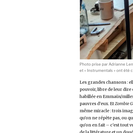
Photo prise par Adrianne Len
et « Instrumentals » ont été c
Les grandes chansons : elle
pouvoir, libre de leur di
habillée en Emmaüs/milleni
pauvres d’eux. Et
Zombie Gi
même miracle : trois imag
qu’on ne répète pas, ou qu’
qu’on en fait – c’est tout v
de la littérature et un dou