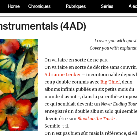
Home
Chroniques
Rubriques
Séries
À éc
Instrumentals (4AD)
I cover you with quest
Cover you with explanat
On va faire en sorte de ne pas.
On va faire en sorte de décrire sans couvrir.
Adrianne Lenker
– incontournable depuis 
coup double commis avec
Big Thief
, deux
albums infinis publiés en six petits mois du
monde d’avant –, dans la parenthèse impos
ce qui semblait devenir un
Never Ending Tour
enregistré un double album solo qui sembl
devoir être son
Blood on the Tracks
.
Semble-t-il.
On n’est pas bien sûr mais la référence, si el