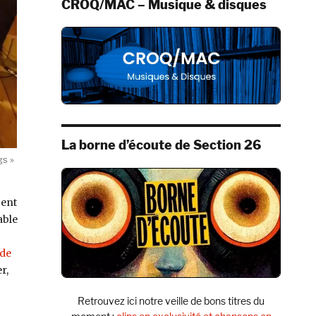
CROQ/MAC – Musique & disques
La borne d’écoute de Section 26
gs »
cent
able
–
ide
r,
Retrouvez ici notre veille de bons titres du