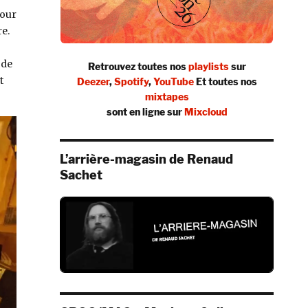
pour
re.
 de
Retrouvez toutes nos
playlists
sur
t
Deezer
,
Spotify
,
YouTube
Et toutes nos
mixtapes
sont en ligne sur
Mixcloud
L’arrière-magasin de Renaud
Sachet