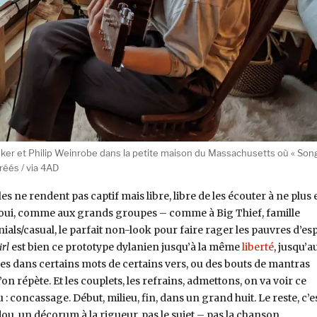
ker et Philip Weinrobe dans la petite maison du Massachusetts où « Son
réés / via 4AD
s ne rendent pas captif mais libre, libre de les écouter à ne plus 
re oui, comme aux grands groupes – comme à Big Thief, famille
als/casual, le parfait non-look pour faire rager les pauvres d’esp
rl
est bien ce prototype dylanien jusqu’à la même
liberté
, jusqu’a
es dans certains mots de certains vers, ou des bouts de mantras
on répète. Et les couplets, les refrains, admettons, on va voir ce
u : concassage. Début, milieu, fin, dans un grand huit. Le reste, c’e
dou, un décorum à la rigueur, pas le sujet – pas la chanson.