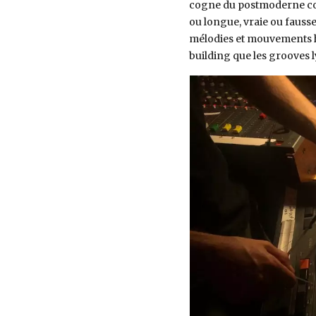
cogne du postmoderne com
ou longue, vraie ou fausse,
mélodies et mouvements
building que les grooves l