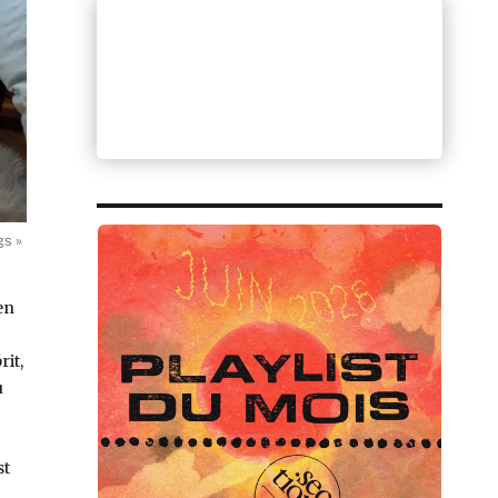
gs »
en
rit,
u
st