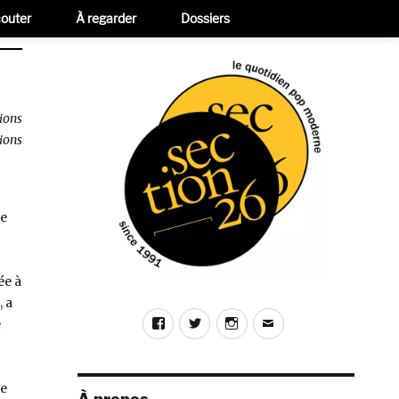
outer
À regarder
Dossiers
ions
ions
le
ée à
, a
Facebook
Twitter
Instagram
E-
e
mail
le