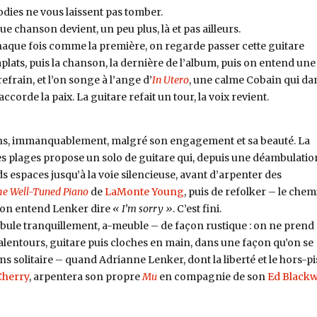
lodies ne vous laissent pas tomber.
e chanson devient, un peu plus, là et pas ailleurs.
haque fois comme la première, on regarde passer cette guitare
s aplats, puis la chanson, la dernière de l’album, puis on entend une
frain, et l’on songe à l’ange d’
In Utero
, une calme Cobain qui da
ccorde la paix. La guitare refait un tour, la voix revient.
s, immanquablement, malgré son engagement et sa beauté. La
 plages propose un solo de guitare qui, depuis une déambulatio
s espaces jusqu’à la voie silencieuse, avant d’arpenter des
e Well-Tuned Piano
de
LaMonte Young
, puis de refolker – le chem
, on entend Lenker dire
« I’m sorry »
. C’est fini.
bule tranquillement, a-meuble – de façon rustique : on ne prend
alentours, guitare puis cloches en main, dans une façon qu’on se
s solitaire – quand Adrianne Lenker, dont la liberté et le hors-pi
Cherry
, arpentera son propre
Mu
en compagnie de son
Ed Blackw