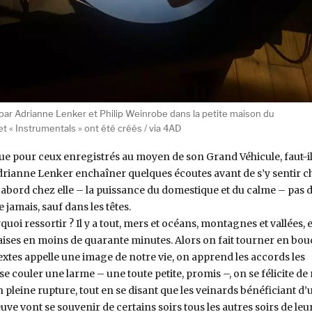
ar Adrianne Lenker et Philip Weinrobe dans la petite maison du
 « Instrumentals » ont été créés / via 4AD
que pour ceux enregistrés au moyen de son Grand Véhicule, faut-i
Adrianne Lenker enchaîner quelques écoutes avant de s’y sentir c
d’abord chez elle – la puissance du domestique et du calme – pas 
be jamais, sauf dans les têtes.
quoi ressortir ? Il y a tout, mers et océans, montagnes et vallées, e
ises en moins de quarante minutes. Alors on fait tourner en bou
extes appelle une image de notre vie, on apprend les accords les
e couler une larme – une toute petite, promis –, on se félicite de
 pleine rupture, tout en se disant que les veinards bénéficiant d’
uve vont se souvenir de certains soirs tous les autres soirs de leu