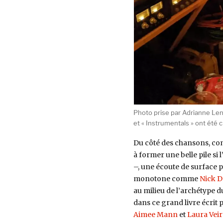
Photo prise par Adrianne Len
et « Instrumentals » ont été c
Du côté des chansons, co
à former une belle pile si l
–, une écoute de surface 
monotone comme
Nick D
au milieu de l’archétype 
dans ce grand livre écrit 
Aimee Mann
et
Laura Veir