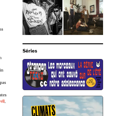
ns
Séries
n
in
 pas
stes
ell
,