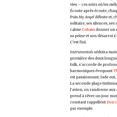
vies – ces soirs où les mé
Écoute après écoute, chaqu
Puis
My Angel
débute et, c
solitaire, ses silences, se
calme
Cobain
donner un re
sa peine et son désarroi s’a
C’est fini.
Instrumentals
séduira moin
première des deux longues
folk, s’accorde de profond
harmoniques évoquant
Th
est passionnant, fade out
La seconde plage tintinna
l’avion, on randonne aux 
prend à rêver un jour moin
constant rappellent
Don 
par exemple.