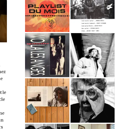
l
hez
de
t le
cle
 ne
un
rs