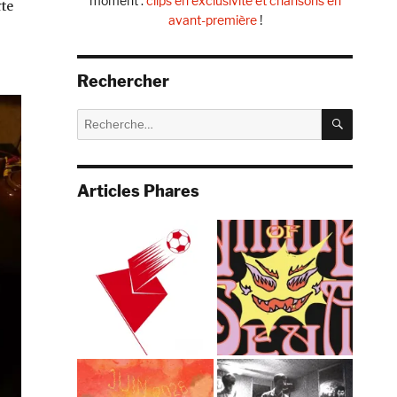
moment :
clips en exclusivité et chansons en
te
avant-première
!
Rechercher
RECHE
Recherche
pour :
Articles Phares