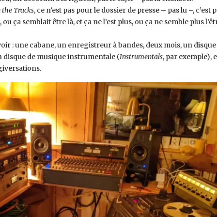
 the Tracks
, ce n’est pas pour le dossier de presse – pas lu –, c’est 
là, ou ça semblait être là, et ça ne l’est plus, ou ça ne semble plus l’êt
à voir : une cabane, un enregistreur à bandes, deux mois, un disque
 un disque de musique instrumentale (
Instrumentals
, par exemple), e
giversations.