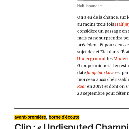
Half Japanese
On a eu de la chance, sur 
au moins trois fois
Half J
considère un passage en 
mais ça ne surprendra per
précédent. Et pour ceusses
sujet de cet État dans l’Ét
Underground
, les
Modern
Groupe unique s’il en est,
date
Jump Into Love
est pa
morceau aussi chérissable
Roar
en 2017) et dont on s
20 septembre pour fêter n
Catégories
,
avant-première
borne d'écoute
Clip : « Undisputed Champi