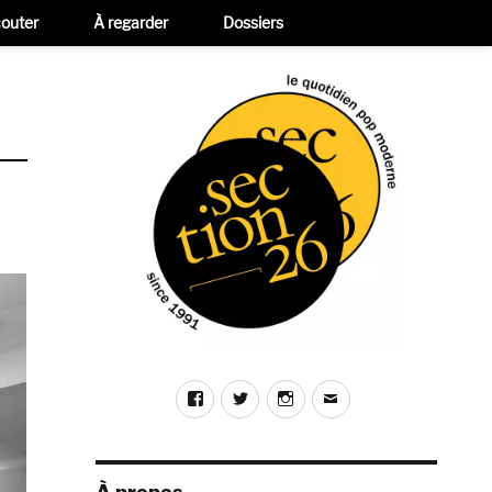
outer
À regarder
Dossiers
Facebook
Twitter
Instagram
E-
mail