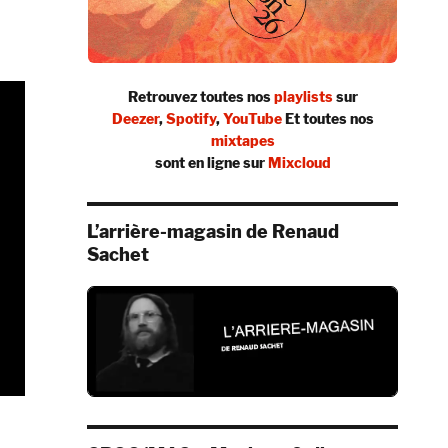
Retrouvez toutes nos
playlists
sur
Deezer
,
Spotify
,
YouTube
Et toutes nos
mixtapes
sont en ligne sur
Mixcloud
L’arrière-magasin de Renaud
Sachet