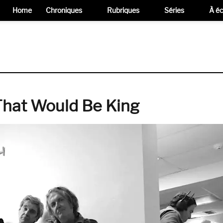
Home
Chroniques
Rubriques
Séries
À éc
That Would Be King