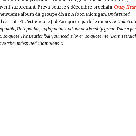
ouvent surprenant. Prévu pour le 4 décembre prochain,
Crazy Hear
x-neuvième album du groupe d’Ann Arbor, Michigan.
Undisputed
 extrait. Et c’est encore Jad Fair qui en parle le mieux :
« Undefeat
toppable, Untoppable, unflappable and unquestionably great. Take a pe
. To quote The Beatles “All you need is love”. To quote me “Damn straigh
Bravo The undisputed champions. »