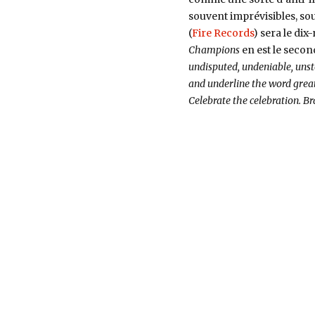
Records)
souvent imprévisibles, s
(
Fire Records
) sera le di
Champions
en est le second
undisputed, undeniable, uns
and underline the word great
Celebrate the celebration. 