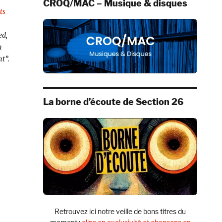
CROQ/MAC – Musique & disques
ts
ed,
n
t”.
La borne d’écoute de Section 26
Retrouvez ici notre veille de bons titres du