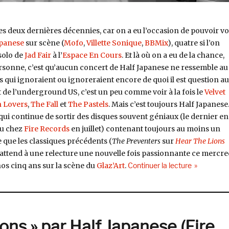
les deux dernières décennies, car on a eu l’occasion de pouvoir vo
apanese
sur scène (
Mofo
,
Villette Sonique
,
BBMix
), quatre si l’on
solo de
Jad Fair
à l’
Espace En Cours
. Et là où on a eu de la chance,
sonne, c’est qu’aucun concert de Half Japanese ne ressemble au
 qui ignoraient ou ignoreraient encore de quoi il est question au
at de l’underground US, c’est un peu comme voir à la fois le
Velvet
 Lovers
,
The Fall
et
The Pastels
. Mais c’est toujours Half Japanese
 qui continue de sortir des disques souvent géniaux (le dernier en
ru chez
Fire Records
en juillet) contenant toujours au moins un
 que les classiques précédents (
The Preventers
sur
Hear The Lions
’attend à une relecture une nouvelle fois passionnante ce mercre
de « Half J
os cinq ans sur la scène du
Glaz’Art
.
Continuer la lecture
ons » par Half Japanese (Fire