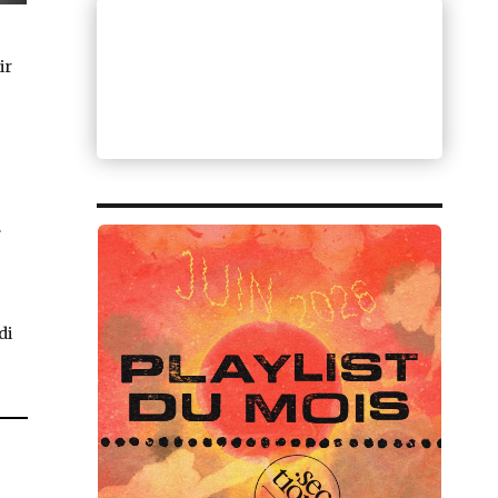
ir
.
di
apanese : The Band That Would Be King »