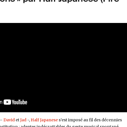
 –
David
et
Jad
-,
Half Japanese
s’est imposé au fil des décennies
stitution : adeptes indécrottables du geste musical spontané,