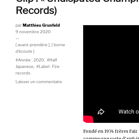
Records)
Auteur
Matthieu Grunfeld
Publié
9 novembre 2020
le
Catégories
avant-première
,
borne
d'écoute
Étiquettes
Année : 2020
,
Half
Japanese
,
Label : Fire
records
sur
Laisser un commentaire
Clip
:
« Undisputed
Champions »
par
Half
Japanese
Fondé en 1974 frères Fair
(Fire
comme une sorte d’anti-in