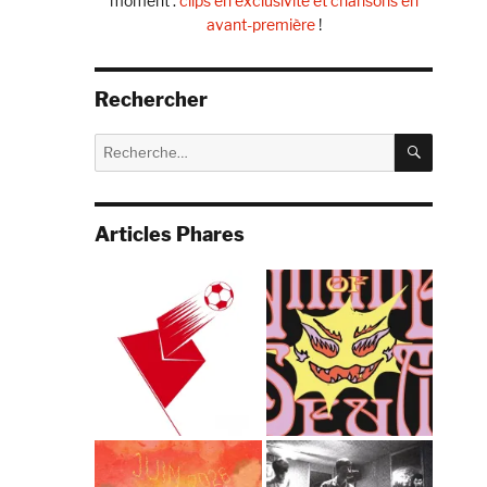
moment :
clips en exclusivité et chansons en
avant-première
!
Rechercher
RECHE
Recherche
pour :
Articles Phares