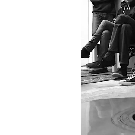
Japanese :
The
Band
That Would Be
King