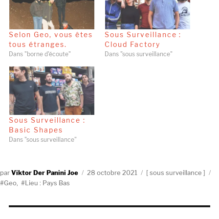
Selon Geo, vous êtes
Sous Surveillance :
tous étranges.
Cloud Factory
Dans "borne d'écoute"
Dans "sous surveillance"
Sous Surveillance :
Basic Shapes
Dans "sous surveillance"
Auteur
Publié
Catégories
É
Viktor Der Panini Joe
28 octobre 2021
sous surveillance
le
Geo
,
Lieu : Pays Bas