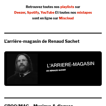
Retrouvez toutes nos
playlists
sur
Deezer
,
Spotify
,
YouTube
Et toutes nos
mixtapes
sont en ligne sur
Mixcloud
L’arrière-magasin de Renaud Sachet