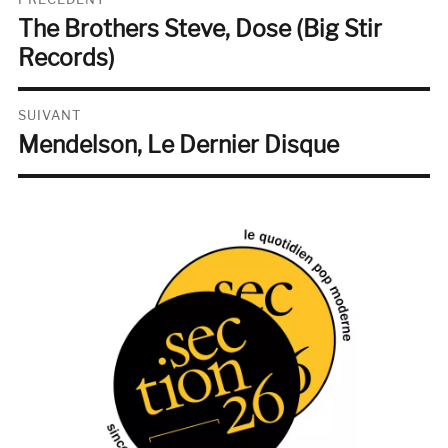
The Brothers Steve, Dose (Big Stir
de
Publication
précédente :
Records)
l’article
SUIVANT
Mendelson, Le Dernier Disque
Publication
suivante :