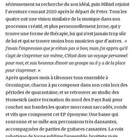
sérieusement sa recherche du son idéal, puis Mihiel rejoint
l’aventure courant 2020 après le départ de Peter. Tous les
quatre ont une vision similaire de la musique dans son
processus créatif, et plus personnellement Jorne, qui y
trouve une forme de thérapie, lui qui n’est jamais trop sûr
de lui et qui se trouve moins bon musicien que d’autres.
»
J’avais l’impression que je n’étais pas si bon, mais j’ai appris qu’il
s’agit de s’exprimer soi-même, C’était donc un voyage personnel
pour moi, et suis heureux d’avoir un groupe ou il y a de la place
pour s’exprimer
. »
Après quelques mois à tâtonner tous ensemble à
Groningue, chacun à pu composer dans son coin lors des
périodes de quarantaine, et se retrouver au studio des
Homesick (autre formation du nord des Pays Bas) pour
coucher sur bandes les quatre morceaux saccadés, ronds
et vifs que composent cet EP éponyme. Une basse qui
ronronne et se mêle aux percussions très dansantes,
accompagnées de parties de guitares cassantes. La voix
robotique de Jorne sublime l’ensemble, bruitiste mais